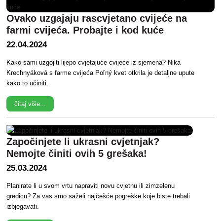
Ovako uzgajaju rascvjetano cvijeće na
farmi cvijeća. Probajte i kod kuće
22.04.2024
Kako sami uzgojiti lijepo cvjetajuće cvijeće iz sjemena? Nika
Krechnyáková s farme cvijeća Poľný kvet otkrila je detaljne upute
kako to učiniti.
čitaj više...
Započinjete li ukrasni cvjetnjak?
Nemojte činiti ovih 5 grešaka!
25.03.2024
Planirate li u svom vrtu napraviti novu cvjetnu ili zimzelenu
gredicu? Za vas smo saželi najčešće pogreške koje biste trebali
izbjegavati.