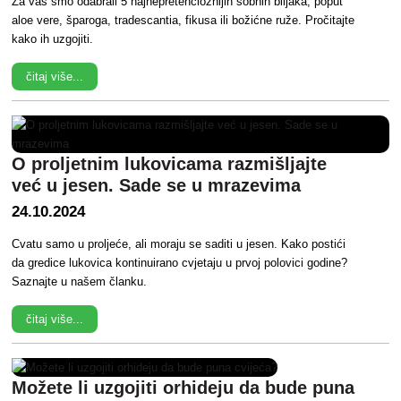
Za vas smo odabrali 5 najnepretencioznijih sobnih biljaka, poput
aloe vere, šparoga, tradescantia, fikusa ili božićne ruže. Pročitajte
kako ih uzgojiti.
čitaj više...
O proljetnim lukovicama razmišljajte
već u jesen. Sade se u mrazevima
24.10.2024
Cvatu samo u proljeće, ali moraju se saditi u jesen. Kako postići
da gredice lukovica kontinuirano cvjetaju u prvoj polovici godine?
Saznajte u našem članku.
čitaj više...
Možete li uzgojiti orhideju da bude puna