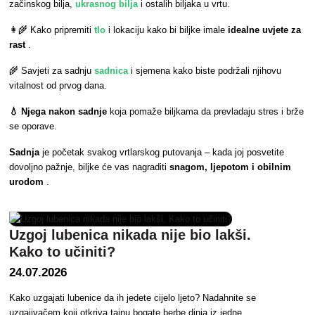
začinskog bilja,
ukrasnog bilja
i ostalih biljaka u vrtu.
👩‍🌾 Kako pripremiti
tlo
i lokaciju kako bi biljke imale
idealne uvjete za
rast
.
🌾 Savjeti za sadnju
sadnica
i sjemena kako biste podržali njihovu
vitalnost od prvog dana.
💧 Njega nakon sadnje
koja pomaže biljkama da prevladaju stres i brže
se oporave.
Sadnja
je početak svakog vrtlarskog putovanja – kada joj posvetite
dovoljno pažnje, biljke će vas nagraditi
snagom, ljepotom i obilnim
urodom
.
Uzgoj lubenica nikada nije bio lakši.
Kako to učiniti?
24.07.2026
Kako uzgajati lubenice da ih jedete cijelo ljeto? Nadahnite se
uzgajivačem koji otkriva tajnu bogate berbe dinja iz jedne