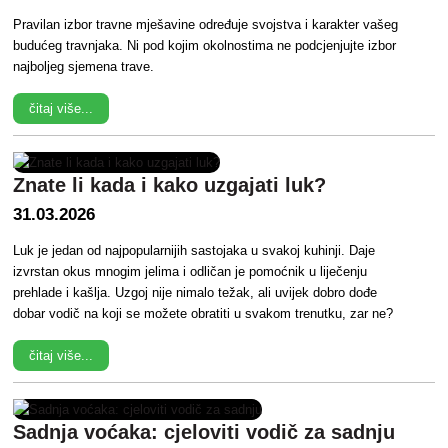
Pravilan izbor travne mješavine određuje svojstva i karakter vašeg
budućeg travnjaka. Ni pod kojim okolnostima ne podcjenjujte izbor
najboljeg sjemena trave.
čitaj više...
Znate li kada i kako uzgajati luk?
31.03.2026
Luk je jedan od najpopularnijih sastojaka u svakoj kuhinji. Daje
izvrstan okus mnogim jelima i odličan je pomoćnik u liječenju
prehlade i kašlja. Uzgoj nije nimalo težak, ali uvijek dobro dođe
dobar vodič na koji se možete obratiti u svakom trenutku, zar ne?
čitaj više...
Sadnja voćaka: cjeloviti vodič za sadnju