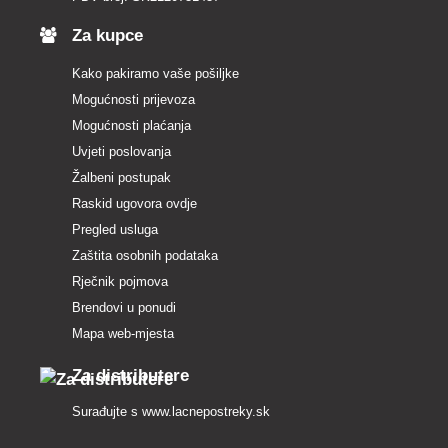
Za kupce
Kako pakiramo vaše pošiljke
Mogućnosti prijevoza
Mogućnosti plaćanja
Uvjeti poslovanja
Žalbeni postupak
Raskid ugovora ovdje
Pregled usluga
Zaštita osobnih podataka
Rječnik pojmova
Brendovi u ponudi
Mapa web-mjesta
Za distributere
Surađujte s
www.lacnepostreky.sk