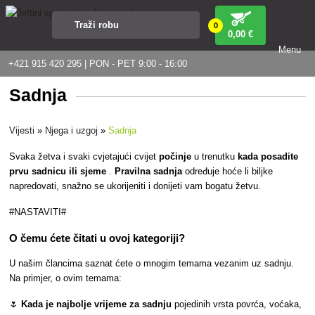
0
0
,00 €
Menu
+421 915 420 295 | PON - PET 9:00 - 16:00
Sadnja
Vijesti
»
Njega i uzgoj
»
Sadnja
Svaka žetva i svaki cvjetajući cvijet
počinje
u trenutku
kada posadite
prvu sadnicu ili sjeme
.
Pravilna sadnja
određuje hoće li biljke
napredovati, snažno se ukorijeniti i donijeti vam bogatu žetvu.
#NASTAVITI#
O čemu ćete čitati u ovoj kategoriji?
U našim člancima saznat ćete o mnogim temama vezanim uz sadnju.
Na primjer, o ovim temama:
🌷
Kada je najbolje vrijeme za sadnju
pojedinih vrsta povrća, voćaka,