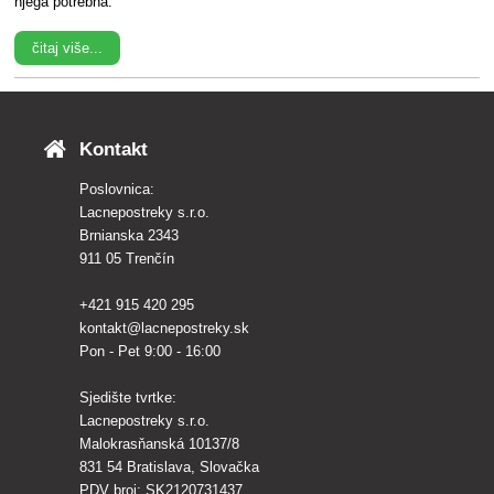
njega potrebna.
čitaj više...
Kontakt
Poslovnica:
Lacnepostreky s.r.o.
Brnianska 2343
911 05 Trenčín
+421 915 420 295
kontakt@lacnepostreky.sk
Pon - Pet 9:00 - 16:00
Sjedište tvrtke:
Lacnepostreky s.r.o.
Malokrasňanská 10137/8
831 54 Bratislava, Slovačka
PDV broj: SK2120731437