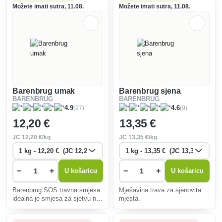
za sjetvom.
Možete imati sutra, 11.08.
Možete imati sutra, 11.08.
Barenbrug umak
Barenbrug sjena
BARENBRUG
BARENBRUG
(27)
(9)
4.9
4.6
12
,20 €
13
,35 €
JC
12
,20 €/kg
JC
13
,35 €/kg
−
+
−
+
U košaricu
U košaricu
Barenbrug SOS travna smjesa
Mješavina trava za sjenovita
idealna je smjesa za sjetvu na
mjesta.
sportskim i rekreacijskim
terenima već pri temperaturi od