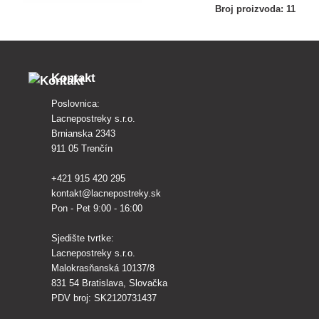
Broj proizvoda: 11
Kontakt
Poslovnica:
Lacnepostreky s.r.o.
Brnianska 2343
911 05 Trenčín
+421 915 420 295
kontakt@lacnepostreky.sk
Pon - Pet 9:00 - 16:00
Sjedište tvrtke:
Lacnepostreky s.r.o.
Malokrasňanská 10137/8
831 54 Bratislava, Slovačka
PDV broj: SK2120731437