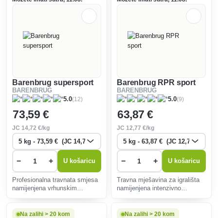
trave.
nogometnom igralištu ili u
parku.
Barenbrug supersport
Barenbrug RPR sport
BARENBRUG
BARENBRUG
(12)
(9)
5.0
5.0
73
,59 €
63
,87 €
JC
14
,72 €/kg
JC
12
,77 €/kg
−
+
−
+
U košaricu
U košaricu
Profesionalna travnata smjesa
Travna mješavina za igrališta
namijenjena vrhunskim
namijenjena intenzivno
sportskim podlogama, vrlo
opterećenim sportskim
dobro podnosi opterećenja i
terenima, sposobnost
brzo se regenerira.
samoobnavljanja bez potrebe
Na zalihi > 20 kom
Na zalihi > 20 kom