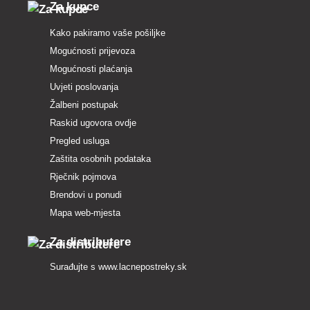
Za kupce
Kako pakiramo vaše pošiljke
Mogućnosti prijevoza
Mogućnosti plaćanja
Uvjeti poslovanja
Žalbeni postupak
Raskid ugovora ovdje
Pregled usluga
Zaštita osobnih podataka
Rječnik pojmova
Brendovi u ponudi
Mapa web-mjesta
Za distributere
Surađujte s
www.lacnepostreky.sk