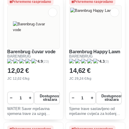
6°C
Privremeno rasprodano
Privremeno rasprodano
Barenbrug čuvar vode
Barenbrug Happy Lawn
BARENBRUG
BARENBRUG
(23)
(3)
4.9
4.3
12
,02 €
14
,62 €
JC
12
,02 €/kg
JC
29
,24 €/kg
Dostupnost
Dostupnost
−
+
−
+
stražara
stražara
WATER Saver mješavina
Sjeme trave sastavljeno od
sjemena trave za uzgoj
mješavine cvijeća za košenje i
zdravog, jakog i lijepog zelenog
izdržljive trave, što ga čini
travnjaka u suhom i vrućem
idealnim za povećanje
okruženju.
bioraznolikosti u vrtovima,