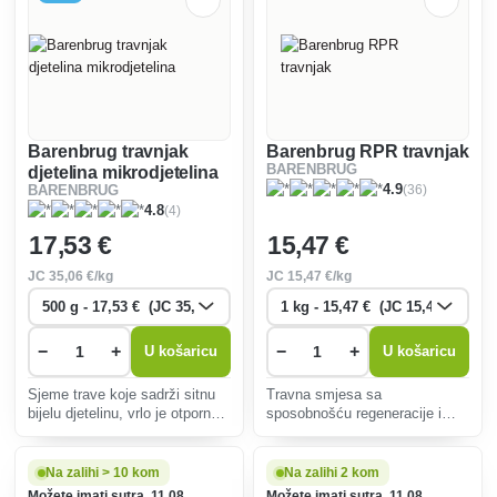
Barenbrug travnjak
Barenbrug RPR travnjak
BARENBRUG
djetelina mikrodjetelina
(36)
4.9
BARENBRUG
(4)
4.8
17
,53 €
15
,47 €
JC
35
,06 €/kg
JC
15
,47 €/kg
−
+
−
+
U košaricu
U košaricu
Sjeme trave koje sadrži sitnu
Travna smjesa sa
bijelu djetelinu, vrlo je otporno
sposobnošću regeneracije i
na sušu i štedi gnojivo jer
većom tolerancijom
djetelina hvata dušik iz
opterećenja. Smjesa se može
atmosfere i veže ga u tlu,
koristiti u razne svrhe, npr. na
Na zalihi > 10 kom
Na zalihi 2 kom
čineći ga dostupnim za rast
travnjacima, lokalnom
Možete imati sutra, 11.08.
Možete imati sutra, 11.08.