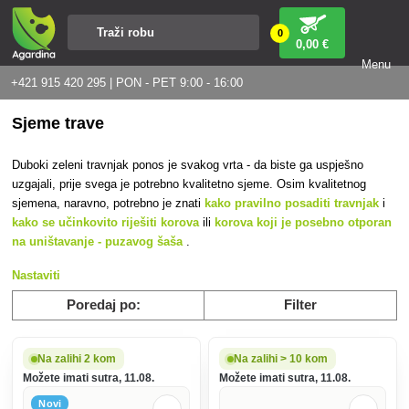
0
0
,00 €
Menu
+421 915 420 295 | PON - PET 9:00 - 16:00
Sjeme trave
Duboki zeleni travnjak
ponos je svakog vrta - da biste ga uspješno
uzgajali, prije svega je potrebno kvalitetno sjeme. Osim kvalitetnog
sjemena, naravno, potrebno je znati
kako pravilno posaditi travnjak
i
kako se učinkovito riješiti korova
ili
korova koji je posebno otporan
na uništavanje - puzavog šaša
.
Nastaviti
Poredaj po:
Filter
Na zalihi 2 kom
Na zalihi > 10 kom
Možete imati sutra, 11.08.
Možete imati sutra, 11.08.
Novi