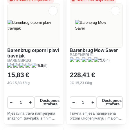
Privremeno rasprodano
Privremeno rasprodano
voćnjacima i parkovima.
Barenbrug otporni plavi
Barenbrug Mow Saver
BARENBRUG
travnjak
(4)
5.0
BARENBRUG
(6)
5.0
15
,83 €
228
,41 €
JC
15
,83 €/kg
JC
15
,23 €/kg
Dostupnost
Dostupnost
−
+
−
+
stražara
stražara
Mješavina trava namijenjena
Travna smjesa namijenjena
snažnom travnjaku s finim
brzom ukorjenjivanju i malom
lišćem koji može izdržati
prirastu biomase. Nisko
ekstremne vremenske uvjete i
rastuća trava Mow Saver