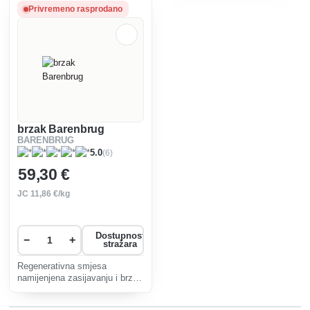
brzo se oporaviti.
proizvodi manje biomase i
Privremeno rasprodano
smanjuje potrebu za košnjom
do 35%.
brzak Barenbrug
BARENBRUG
(6)
5.0
59
,30 €
JC
11
,86 €/kg
Dostupnost
−
+
stražara
Regenerativna smjesa
namijenjena zasijavanju i brzoj
obnovi starijih i mehanički
oštećenih travnjaka.