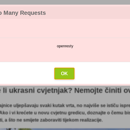
o Many Requests
openresty
a
Kalendar prskanja
Veleprodaja
Kontakt
 ukrasni cvjetnjak? Nemojte činiti ovih 5 grešaka!
OK
 li ukrasni cvjetnjak? Nemojte činiti o
rajnice uljepšavaju svaki kutak vrta, no najviše se ističu ispr
Ako i vi krećete u novu cvjetnu gredicu, doznajte o čemu bis
i, a što ne smijete zaboraviti tijekom realizacije.