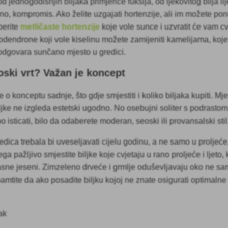
d jednogodišnjih biljaka primjerice fuksija, od ljekovitog bilja li
vno, kompromis. Ako želite uzgajati hortenzije, ali im možete po
berite
metličaste hortenzije
koje vole sunce i uzvratit će vam c
odendrone koji vole kiselinu možete zamijeniti kamelijama, koje
im odgovara sunčano mjesto u gredici.
oski vrt? Važan je koncept
e o konceptu sadnje, što gdje smjestiti i koliko biljaka kupiti. M
jke ne izgleda estetski ugodno. No osebujni soliter s podrastom
epo isticati, bilo da odaberete moderan, seoski ili provansalski stil
dica trebala bi uveseljavati cijelu godinu, a ne samo u proljeć
ega pažljivo smjestite biljke koje cvjetaju u rano proljeće i ljeto,
kasne jeseni. Zimzeleno drveće i grmlje oduševljavaju oko ne sa
pamtite da ako posadite biljku kojoj ne znate osigurati optimalne 