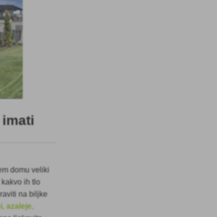
 imati
šem domu veliki
 kakvo ih tlo
aviti na biljke
, azaleje,