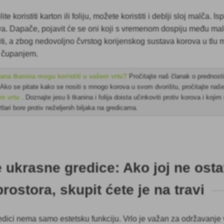
te koristiti karton ili foliju, možete koristiti i deblji sloj malča. I
va. Dapače, pojavit će se oni koji s vremenom dospiju među mal
iti, a zbog nedovoljno čvrstog korijenskog sustava korova u tlu
i čupanjem.
kana tkanina mogu koristiti u vašem vrtu?
Pročitajte naš članak o prednost
Ako se pitate kako se nositi s mnogo korova u svom dvorištu, pročitajte naš
om vrtu
. Doznajte jesu li tkanina i folija doista učinkoviti protiv korova i koji
tlari bore protiv neželjenih biljaka na gredicama.
 ukrasne gredice: Ako joj ne osta
rostora, skupit ćete je na travi
edici nema samo estetsku funkciju. Vrlo je važan za održavanje 