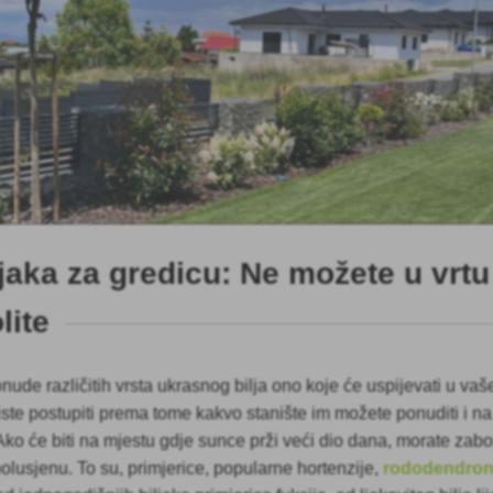
jaka za gredicu: Ne možete u vrtu
lite
ponude različitih vrsta ukrasnog bilja ono koje će uspijevati u va
biste postupiti prema tome kakvo stanište im možete ponuditi i na
 Ako će biti na mjestu gdje sunce prži veći dio dana, morate zabor
 polusjenu. To su, primjerice, popularne hortenzije,
rododendroni