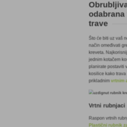
Obrubljiv
odabrana v
trave
Što će biti uz vaš n
način omeđivati gre
kreveta. Najkorisni
jednim kotačem kosi
planirate postaviti 
kosilice kako trava
prikladnim
vrtnim 
Vrtni rubnjaci
Raspon vrtnih rubnj
Plastični rubnik z