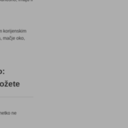
im korijenskim
a, mačje oko,
o:
možete
 netko ne