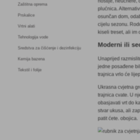
hostije, heuchere, o
Zaštitna oprema
plućnica. Alternati
Prskalice
osunčan dom, oda
cijelu sezonu. Rod
Vrtni alati
kiseli treset, ali 
Tehnologija vode
Moderni ili se
Sredstva za čišćenje i dezinfekciju
Unaprijed razmislit
Kemija bazena
jedne posađene bil
Tekstil i folije
trajnica vrlo će lij
Ukrasna cvjetna gre
trajnica cvate. U nj
obasjavati vrt do 
stvar ukusa, ali za
patit ćete. obojica.