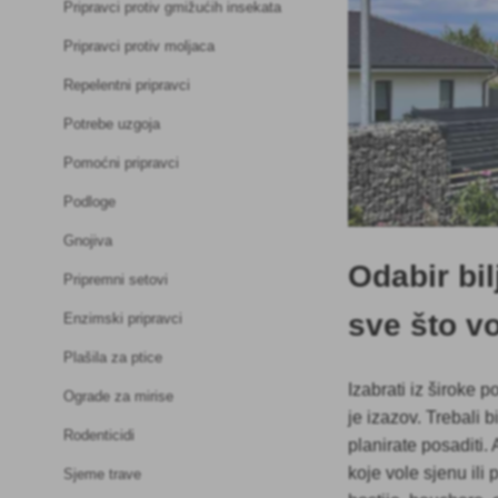
Pripravci protiv gmižućih insekata
Pripravci protiv moljaca
Repelentni pripravci
Potrebe uzgoja
Pomoćni pripravci
Podloge
Gnojiva
Odabir bil
Pripremni setovi
sve što vo
Enzimski pripravci
Plašila za ptice
Izabrati iz široke 
Ograde za mirise
je izazov. Trebali 
Rodenticidi
planirate posaditi.
koje vole sjenu ili
Sjeme trave