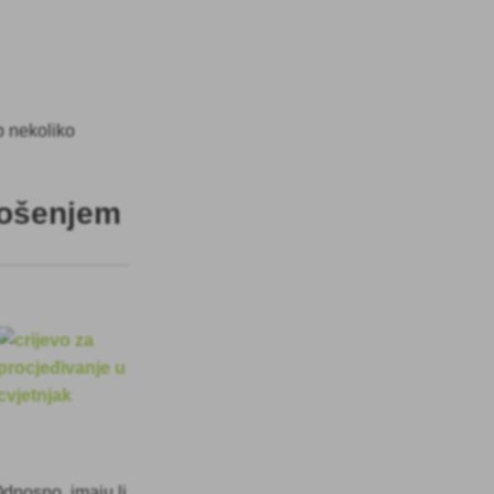
ep nekoliko
nošenjem
 Odnosno, imaju li