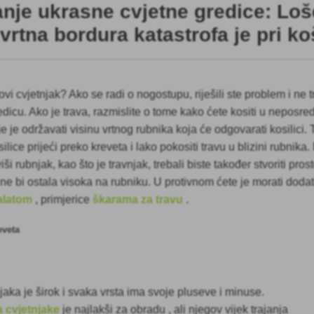
anje ukrasne cvjetne gredice: Loš
rtna bordura katastrofa je pri ko
ovi cvjetnjak? Ako se radi o nogostupu, riješili ste problem i ne t
dicu. Ako je trava, razmislite o tome kako ćete kositi u neposred
je je održavati visinu vrtnog rubnika koja će odgovarati kosilici
lice prijeći preko kreveta i lako pokositi travu u blizini rubnika
viši rubnjak, kao što je travnjak, trebali biste također stvoriti pro
 ne bi ostala visoka na rubniku. U protivnom ćete je morati dodat
alatom
, primjerice
škarama za travu
.
aka je širok i svaka vrsta ima svoje pluseve i minuse.
a cvjetnjake
je najlakši za
obradu
, ali njegov vijek trajanja