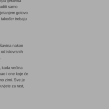
jepa ljekovita
nuditi samo
vjetanjem gotovo
 također trebaju
ješavina nakon
 od istovrsnih
.
e, kada većina
 kao i one koje će
mo zimi. Sve je
uvjete za rast,