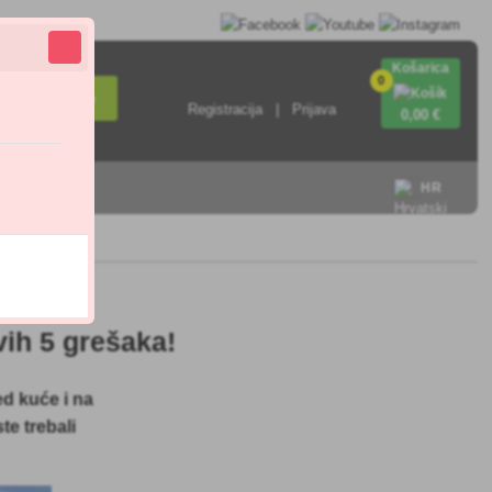
Košarica
0
Pretraživanje
Registracija
Prijava
0
,00 €
HR
vih 5 grešaka!
ed kuće i na
te trebali