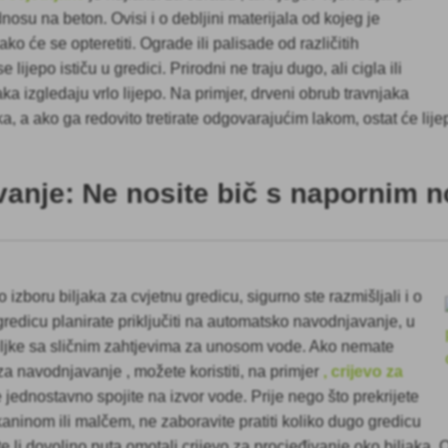
dnosu na beton. Ovisi i o debljini materijala od kojeg je
ko će se opteretiti. Ograde ili palisade od različitih
 lijepo ističu u gredici. Prirodni ne traju dugo, ali cigla ili
aka izgledaju vrlo lijepo. Na primjer, drveni obrub travnjaka
eka, a ako ga redovito tretirate odgovarajućim lakom, ostat će lij
anje: Ne nosite bič s napornim 
o izboru biljaka za cvjetnu gredicu, sigurno ste razmišljali i o
redicu planirate priključiti na automatsko navodnjavanje, u
iljke sa sličnim zahtjevima za unosom vode. Ako nemate
 za navodnjavanje
, možete koristiti, na primjer
, crijevo za
 jednostavno spojite na izvor vode. Prije nego što prekrijete
aninom ili malčem, ne zaboravite pratiti koliko dugo gredicu
ste li dovoljno puta omotali crijevo za procjeđivanje oko biljaka.