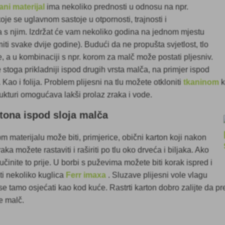
ni materijal
ima nekoliko prednosti u odnosu na npr.
koje se uglavnom sastoje u otpornosti, trajnosti i
a s njim. Izdržat će vam nekoliko godina na jednom mjestu
iti svake dvije godine). Budući da ne propušta svjetlost, tlo
, a u kombinaciji s npr. korom za malč može postati pljesniv.
e stoga prikladniji ispod drugih vrsta malča, na primjer ispod
 Kao i folija. Problem plijesni na tlu možete otkloniti
tkaninom
k
rukturi omogućava lakši prolaz zraka i vode.
rtona ispod sloja malča
m materijalu može biti, primjerice, obični karton koji nakon
raka možete rastaviti i raširiti po tlu oko drveća i biljaka. Ako
, učinite to prije. U borbi s puževima možete biti korak ispred i
i nekoliko kuglica
Ferr
imaxa
. Sluzave plijesni vole vlagu
e tamo osjećati kao kod kuće. Rastrti karton dobro zalijte da prek
e malč.