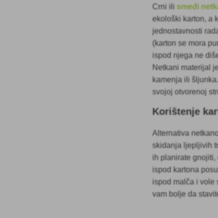
Crni ili
smeđi netka
ekološki karton, a 
jednostavnosti rad
(karton se mora pun
ispod njega ne diše
Netkani materijal j
kamenja ili šljunka.
svojoj otvorenoj st
Korištenje ka
Alternativa netkano
skidanja ljepljivih t
ih planirate gnojiti
ispod kartona posut
ispod malča i vole s
vam bolje da stavit