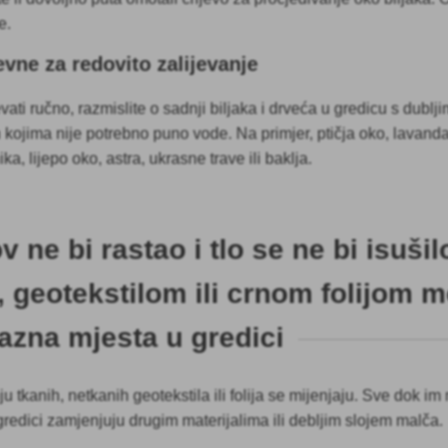
e.
evne za redovito zalijevanje
evati ručno, razmislite o sadnji biljaka i drveća u gredicu s dublj
h kojima nije potrebno puno vode. Na primjer, ptičja oko, lavand
a, lijepo oko, astra, ukrasne trave ili baklja.
 ne bi rastao i tlo se ne bi isušil
 geotekstilom ili crnom folijom 
razna mjesta u gredici
ju tkanih, netkanih geotekstila ili folija se mijenjaju. Sve dok im
 gredici zamjenjuju drugim materijalima ili debljim slojem malča.