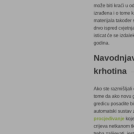
može biti kraći u o
izrađena i o tome ka
materijala također se
drvo ispred cvjetnj
isticat će se izdal
godina.
Navodnjav
krhotina
Ako ste razmišljali 
tome da ako novu g
gredicu posadite b
automatski sustav
procjeđivanje
koje
crijeva netkanom tk
treba zalijevati, je