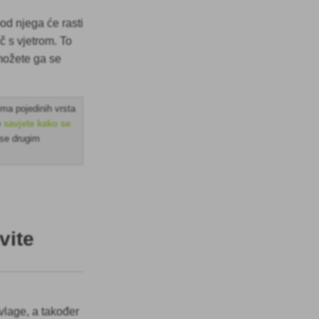
spod njega će rasti
č s vjetrom. To
 možete ga se
ima pojedinih vrsta
e
savjete kako se
m se drugim
vite
vlage, a također