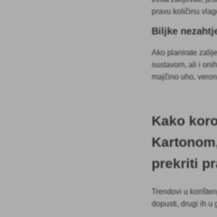
pravu količinu vlag
Biljke nezahtj
Ako planirate zalij
sustavom, ali i oni
majčino uho, veronik
Kako korov
Kartonom,
prekriti p
Trendovi u korišten
dopusti, drugi ih u