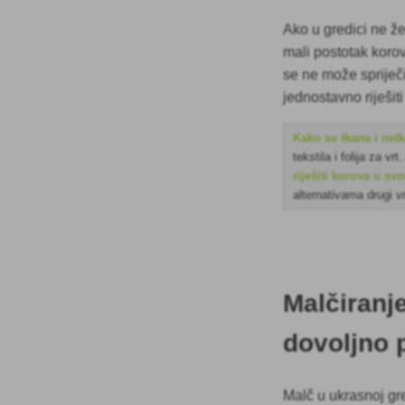
Ako u gredici ne želi
mali postotak koro
se ne može spriječ
jednostavno riješit
Kako se tkana i net
tekstila i folija za vrt.
riješiti korova u sv
alternativama drugi vr
Malčiranje
dovoljno p
Malč u ukrasnoj gr