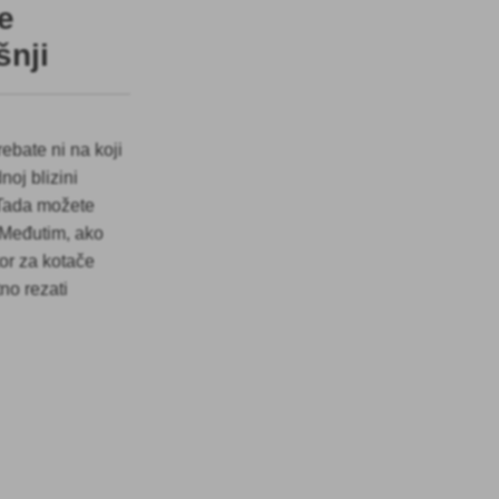
e
šnji
rebate ni na koji
noj blizini
. Tada možete
. Međutim, ako
stor za kotače
no rezati