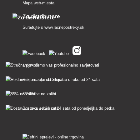
Mapa web-mjesta
Za distributere
Surađujte s
www.lacnepostreky.sk
Uvijek ćemo vas profesionalno savjetovati
Reklamacije obrađujemo u roku od 24 sata
85% robe na zalihi
Dostava u roku od 24 sata od ponedjeljka do petka