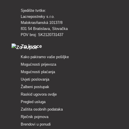
Sjedište tvrtke:
Lacnepostreky s.r.o.
Malokrasňanská 10137/8
831 54 Bratislava, Slovačka
PDV broj: SK2120731437
Za kupce
Kako pakiramo vaše pošiljke
Mogućnosti prijevoza
Mogućnosti plaćanja
Uvjeti poslovanja
Žalbeni postupak
Raskid ugovora ovdje
Pregled usluga
Zaštita osobnih podataka
Rječnik pojmova
Brendovi u ponudi