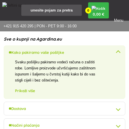
0
0
,00 €
Menu
+421 915 420 295 | PON - PET 9:00 - 16:00
Sve o kupnji na Agardina.eu
Kako pakiramo vaše pošiljke
Svaku pošiljku pakiramo vodeći računa o zaštiti
robe. Lomljive proizvode učvršćujemo zaštitnom
ispunom i šaljemo u čvrstoj kutiji kako bi do vas
stigli cijeli i bez oštećenja.
Prikaži više
Dostava
Načini plaćanja