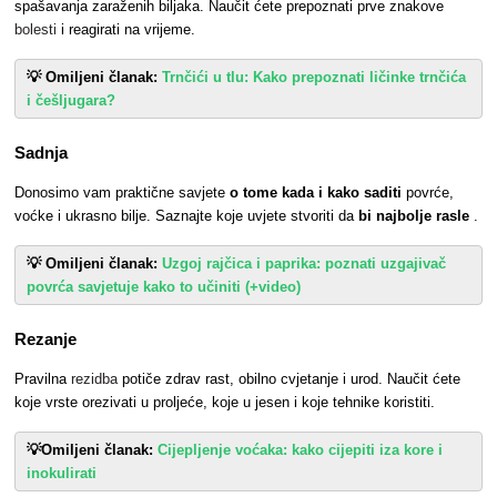
spašavanja zaraženih biljaka. Naučit ćete prepoznati prve znakove
bolesti
i reagirati na vrijeme.
💡 Omiljeni članak:
Trnčići u tlu: Kako prepoznati ličinke trnčića
i češljugara?
Sadnja
Donosimo vam praktične savjete
o tome kada i kako saditi
povrće,
voćke i ukrasno bilje. Saznajte koje uvjete stvoriti da
bi najbolje rasle
.
💡 Omiljeni članak:
Uzgoj rajčica i paprika: poznati uzgajivač
povrća savjetuje kako to učiniti (+video)
Rezanje
Pravilna
rezidba
potiče zdrav rast, obilno cvjetanje i urod. Naučit ćete
koje vrste orezivati u proljeće, koje u jesen i koje tehnike koristiti.
💡Omiljeni članak:
Cijepljenje voćaka: kako cijepiti iza kore i
inokulirati