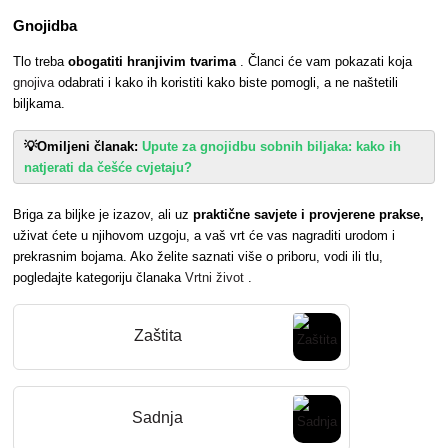
Gnojidba
Tlo treba
obogatiti hranjivim tvarima
. Članci će vam pokazati koja
gnojiva
odabrati i kako ih koristiti kako biste pomogli, a ne naštetili
biljkama.
💡Omiljeni članak:
Upute za gnojidbu sobnih biljaka: kako ih
natjerati da češće cvjetaju?
Briga za biljke je izazov, ali uz
praktične savjete i provjerene prakse,
uživat ćete u njihovom uzgoju, a vaš vrt će vas nagraditi urodom i
prekrasnim bojama. Ako želite saznati više o priboru, vodi ili tlu,
pogledajte kategoriju članaka
Vrtni život
.
Zaštita
Sadnja