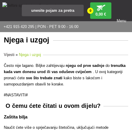
0
0
,00 €
Menu
+421 915 420 295 | PON - PET 9:00 - 16:00
Njega i uzgoj
Vijesti
»
Njega i uzgoj
Često nije lagano. Biljke zahtijevaju
njegu od prve sadnje
do
trenutka
kada vam donesu urod ili vas oduševe cvijećem
. U ovoj kategoriji
pronaći ćete
sve što trebate znati
kako biste s lakoćom i
samopouzdanjem obavili te korake.
#NASTAVITI#
O čemu ćete čitati u ovom dijelu?
Zaštita bilja
Naučit ćete više o sprječavanju štetočina, uključujući metode