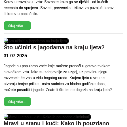
Korov u travnjaku i vrtu: Saznajte kako ga se riješiti - od kućnih
recepata do sprejeva. Savjeti, prevencija i trikovi za puzajući korov
ili korov u popločniku.
čitaj više...
Što učiniti s jagodama na kraju ljeta?
31.07.2025
Jagode su popularno voće koje možete pronaći u gotovo svakom
slovačkom vrtu. Iako su zahtjevnije za uzgoj, uz pravilnu njegu
razveselit će vas u vidu bogatog uroda. Krajem ljeta u vrtu se
otvaraju brojne prilike - osim sadnica za hladno godišnje doba,
možete posaditi i jagode. Znate li što im se događa na kraju ljeta?
čitaj više...
Mravi u stanu i kući: Kako ih pouzdano