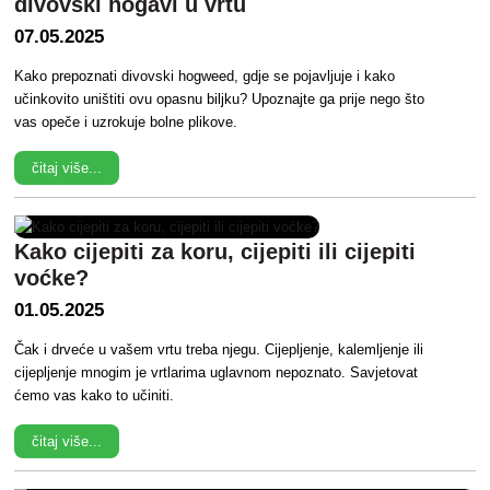
divovski hogavi u vrtu
07.05.2025
Kako prepoznati divovski hogweed, gdje se pojavljuje i kako
učinkovito uništiti ovu opasnu biljku? Upoznajte ga prije nego što
vas opeče i uzrokuje bolne plikove.
čitaj više...
Kako cijepiti za koru, cijepiti ili cijepiti
voćke?
01.05.2025
Čak i drveće u vašem vrtu treba njegu. Cijepljenje, kalemljenje ili
cijepljenje mnogim je vrtlarima uglavnom nepoznato. Savjetovat
ćemo vas kako to učiniti.
čitaj više...