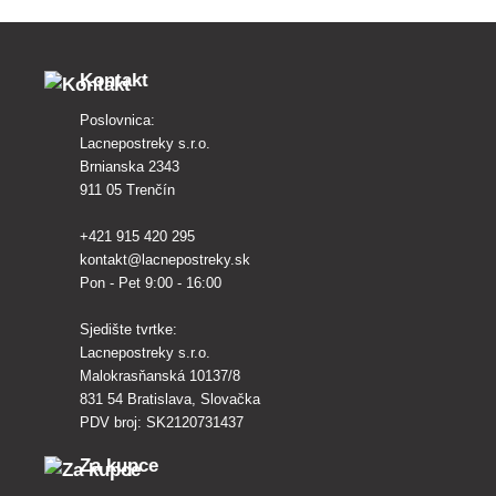
Kontakt
Poslovnica:
Lacnepostreky s.r.o.
Brnianska 2343
911 05 Trenčín
+421 915 420 295
kontakt@lacnepostreky.sk
Pon - Pet 9:00 - 16:00
Sjedište tvrtke:
Lacnepostreky s.r.o.
Malokrasňanská 10137/8
831 54 Bratislava, Slovačka
PDV broj: SK2120731437
Za kupce