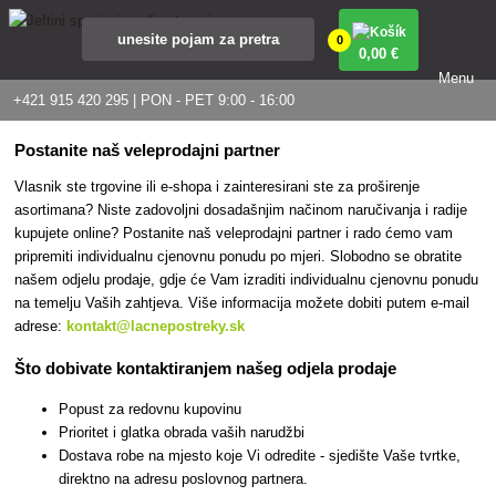
0
0
,00 €
Menu
+421 915 420 295 | PON - PET 9:00 - 16:00
Postanite naš veleprodajni partner
Vlasnik ste trgovine ili e-shopa i zainteresirani ste za proširenje
asortimana? Niste zadovoljni dosadašnjim načinom naručivanja i radije
kupujete online? Postanite naš veleprodajni partner i rado ćemo vam
pripremiti individualnu cjenovnu ponudu po mjeri. Slobodno se obratite
našem odjelu prodaje, gdje će Vam izraditi individualnu cjenovnu ponudu
na temelju Vaših zahtjeva. Više informacija možete dobiti putem e-mail
adrese:
kontakt@lacnepostreky.sk
Što dobivate kontaktiranjem našeg odjela prodaje
Popust za redovnu kupovinu
Prioritet i glatka obrada vaših narudžbi
Dostava robe na mjesto koje Vi odredite - sjedište Vaše tvrtke,
direktno na adresu poslovnog partnera.