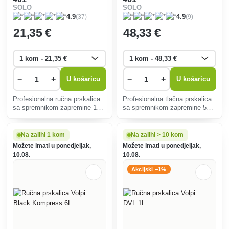
SOLO
SOLO
(37)
(9)
4.9
4.9
21
,35 €
48
,33 €
−
+
−
+
U košaricu
U košaricu
Profesionalna ručna prskalica
Profesionalna tlačna prskalica
sa spremnikom zapremine 1
sa spremnikom zapremine 5
litre.
litara.
Na zalihi 1 kom
Na zalihi > 10 kom
Možete imati u ponedjeljak,
Možete imati u ponedjeljak,
10.08.
10.08.
Akcijski −1%