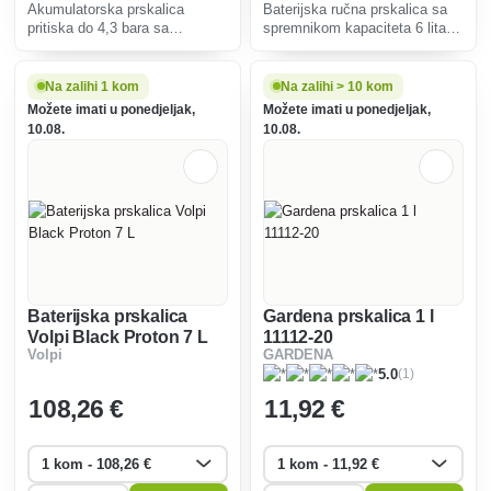
Akumulatorska prskalica
Baterijska ručna prskalica sa
pritiska do 4,3 bara sa
spremnikom kapaciteta 6 litara
zapreminom punjenja od 18
za udoban i lak rad u vrtovima i
litara. Savršen je za staklenike
staklenicima.
i zatvorene prostore. Pružit će
Na zalihi 1 kom
Na zalihi > 10 kom
vam izvrsne performanse
Možete imati u ponedjeljak,
Možete imati u ponedjeljak,
zahvaljujući pumpi od 12 V.
10.08.
10.08.
Baterijska prskalica
Gardena prskalica 1 l
Volpi Black Proton 7 L
11112-20
Volpi
GARDENA
(1)
5.0
108
,26 €
11
,92 €