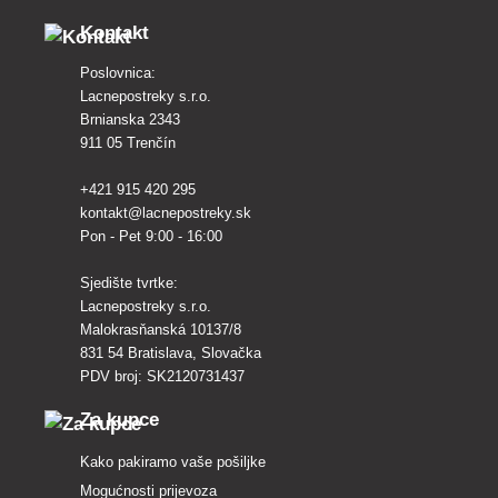
Kontakt
Poslovnica:
Lacnepostreky s.r.o.
Brnianska 2343
911 05 Trenčín
+421 915 420 295
kontakt@lacnepostreky.sk
Pon - Pet 9:00 - 16:00
Sjedište tvrtke:
Lacnepostreky s.r.o.
Malokrasňanská 10137/8
831 54 Bratislava, Slovačka
PDV broj: SK2120731437
Za kupce
Kako pakiramo vaše pošiljke
Mogućnosti prijevoza