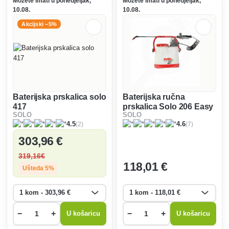
Možete imati u ponedjeljak,
Možete imati u ponedjeljak,
10.08.
10.08.
Akcijski −5%
Baterijska prskalica solo
Baterijska ručna
417
prskalica Solo 206 Easy
SOLO
SOLO
(2)
(7)
4.5
4.6
303
,96 €
319
,16€
118
,01 €
Ušteda 5%
−
+
−
+
U košaricu
U košaricu