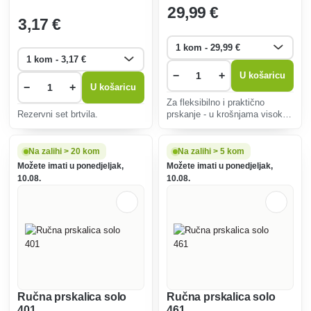
29
,99 €
3
,17 €
−
+
U košaricu
−
+
U košaricu
Za fleksibilno i praktično
Rezervni set brtvila.
prskanje - u krošnjama visokog
drveća ili biljaka blizu tla.
Na zalihi > 20 kom
Na zalihi > 5 kom
Možete imati u ponedjeljak,
Možete imati u ponedjeljak,
10.08.
10.08.
Ručna prskalica solo
Ručna prskalica solo
401
461