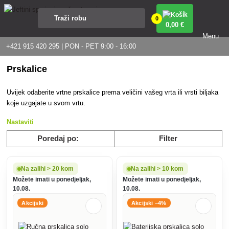
0
0
,00 €
Menu
+421 915 420 295 | PON - PET 9:00 - 16:00
Prskalice
Uvijek odaberite vrtne prskalice prema veličini vašeg vrta ili vrsti biljaka
koje uzgajate u svom vrtu.
Nastaviti
Poredaj po:
Filter
Na zalihi > 20 kom
Na zalihi > 10 kom
Možete imati u ponedjeljak,
Možete imati u ponedjeljak,
10.08.
10.08.
Akcijski
Akcijski −4%