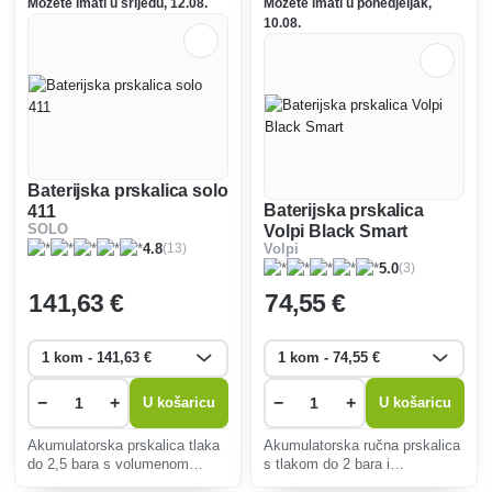
Možete imati u srijedu, 12.08.
Možete imati u ponedjeljak,
10.08.
Baterijska prskalica solo
Baterijska prskalica
411
SOLO
Volpi Black Smart
(13)
4.8
Volpi
(3)
5.0
141
,63 €
74
,55 €
−
+
−
+
U košaricu
U košaricu
Akumulatorska prskalica tlaka
Akumulatorska ručna prskalica
do 2,5 bara s volumenom
s tlakom do 2 bara i
punjenja 10 litara. Savršen je
zapreminom punjenja od 5