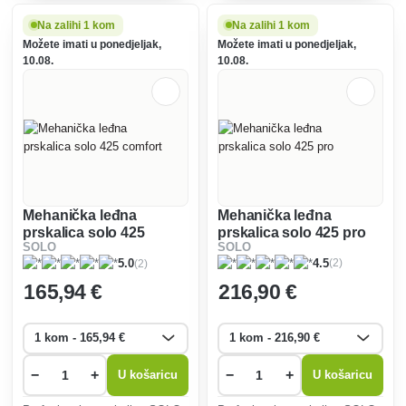
za staklenike i zatvorene
litara. Savršen je za staklenike
prostore. Omogućuje do 3 sata
i zatvorene prostore.
Na zalihi 1 kom
Na zalihi 1 kom
neprekidnog rada.
Omogućuje do 2,5 sata
Možete imati u ponedjeljak,
Možete imati u ponedjeljak,
neprekidnog rada.
10.08.
10.08.
Mehanička leđna
Mehanička leđna
prskalica solo 425
prskalica solo 425 pro
SOLO
SOLO
comfort
(2)
(2)
4.5
5.0
165
,94 €
216
,90 €
−
+
−
+
U košaricu
U košaricu