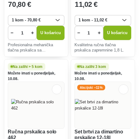
70
,80 €
11
,02 €
−
+
−
+
U košaricu
U košaricu
Profesionalna mehanička
Kvalitetna ručna tlačna
tlačna prskalica sa
prskalica zapremnine 1,8 L.
spremnikom zapremine 7 litara.
Na zalihi > 5 kom
Na zalihi 3 kom
Možete imati u ponedjeljak,
Možete imati u ponedjeljak,
10.08.
10.08.
Akcijski −11%
Ručna prskalica solo
Set brtvi za dimartino
462
prskalice 12-18l