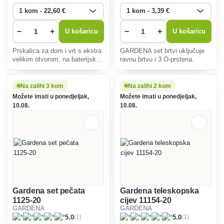
−
+
−
+
U košaricu
U košaricu
Prskalica za dom i vrt s ekstra
GARDENA set brtvi uključuje
velikim otvorom, na baterijski
ravnu brtvu i 3 O-prstena.
pogon.
Na zalihi 3 kom
Na zalihi 2 kom
Možete imati u ponedjeljak,
Možete imati u ponedjeljak,
10.08.
10.08.
Gardena set pečata
Gardena teleskopska
1125-20
cijev 11154-20
GARDENA
GARDENA
(1)
(1)
5.0
5.0