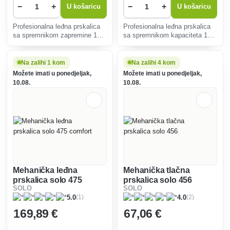
−
+
−
+
U košaricu
U košaricu
Profesionalna leđna prskalica
Profesionalna leđna prskalica
sa spremnikom zapremine 10
sa spremnikom kapaciteta 15
litara.
litara.
Na zalihi 1 kom
Na zalihi 4 kom
Možete imati u ponedjeljak,
Možete imati u ponedjeljak,
10.08.
10.08.
Mehanička leđna
Mehanička tlačna
prskalica solo 475
prskalica solo 456
SOLO
SOLO
comfort
(2)
(1)
4.0
5.0
169
,89 €
67
,06 €