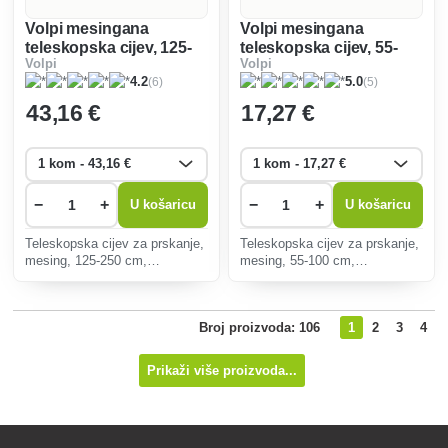
Volpi mesingana
Volpi mesingana
teleskopska cijev, 125-
teleskopska cijev, 55-
Volpi
Volpi
250 cm
100 cm
(6)
(5)
4.2
5.0
43
,16 €
17
,27 €
−
+
−
+
U košaricu
U košaricu
Teleskopska cijev za prskanje,
Teleskopska cijev za prskanje,
mesing, 125-250 cm,
mesing, 55-100 cm,
univerzalna namjena
univerzalna namjena
zahvaljujući mogućnosti
zahvaljujući mogućnosti
podešavanja duljine cijevi za
podešavanja duljine cijevi za
Broj proizvoda: 106
1
2
3
4
prskanje.
prskanje.
Prikaži više proizvoda...