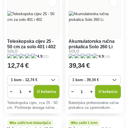
Teleskopska cijev 25 -
Akumulatorska ručna
50 cm za solo 401 i 402
prskalica Solo 260 Li
SOLO
SOLO
(32)
(14)
4.9
4.9
12
,74 €
39
,34 €
−
+
−
+
U košaricu
U košaricu
Teleskopska cijev, cca 25 - 50
Baterijska profesionalna ručna
cm. Proširenje dosega ručne
prskalica sa spremnikom
prskalice SOLO 401/402 za
kapaciteta 1 litre.
udoban rad na tlu ili iznad
glave.
Na zalihi kod dobavljača
Na zalihi 1 kom