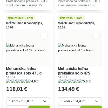
Profesionalna prskalica SOLO
Profesionalna prskalica SOLO
s volumenom punjenja 15
s volumenom punjenja 15
litara.
litara. Model SOLO 425 PRO
ima regulaciju tlaka, izdržljivu
cijev za prskanje od 50 cm.
Na zalihi > 5 kom
Na zalihi 1 kom
Možete imati u ponedjeljak,
Možete imati u ponedjeljak,
10.08.
10.08.
Mehanička leđna
Mehanička leđna
prskalica solo 473 d
prskalica solo 475
SOLO
SOLO
classic
classic
(5)
(3)
4.6
5.0
118
,01 €
134
,49 €