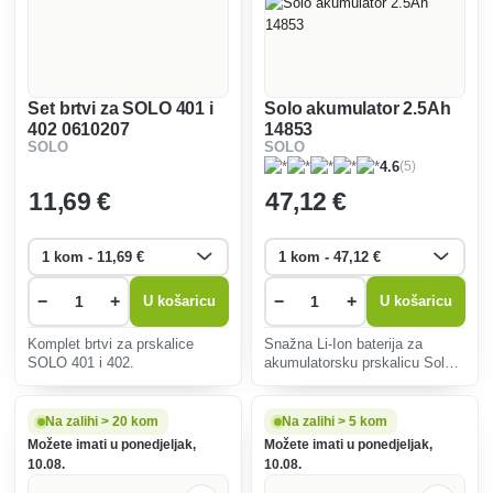
Set brtvi za SOLO 401 i
Solo akumulator 2.5Ah
402 0610207
14853
SOLO
SOLO
(5)
4.6
11
,69 €
47
,12 €
−
+
−
+
U košaricu
U košaricu
Komplet brtvi za prskalice
Snažna Li-Ion baterija za
SOLO 401 i 402.
akumulatorsku prskalicu Solo
441 kapaciteta 2,5 Ah.
Na zalihi > 20 kom
Na zalihi > 5 kom
Možete imati u ponedjeljak,
Možete imati u ponedjeljak,
10.08.
10.08.