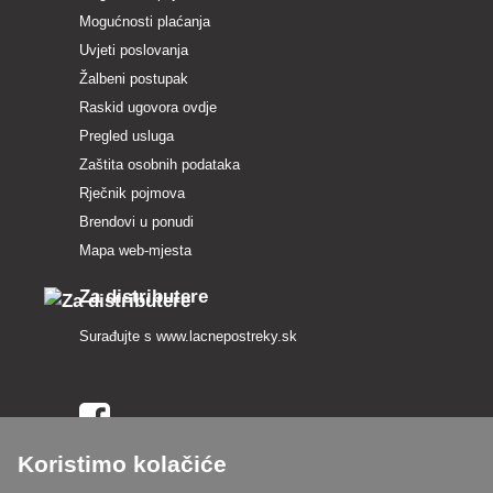
Mogućnosti plaćanja
Uvjeti poslovanja
Žalbeni postupak
Raskid ugovora ovdje
Pregled usluga
Zaštita osobnih podataka
Rječnik pojmova
Brendovi u ponudi
Mapa web-mjesta
Za distributere
Surađujte s
www.lacnepostreky.sk
Koristimo kolačiće
Uvijek ćemo vas profesionalno savjetovati