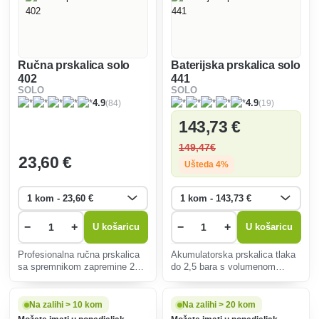
Ručna prskalica solo
Baterijska prskalica solo
402
441
SOLO
SOLO
(84)
(19)
4.9
4.9
143
,73 €
149
,47€
23
,60 €
Ušteda 4%
−
+
−
+
U košaricu
U košaricu
Profesionalna ručna prskalica
Akumulatorska prskalica tlaka
sa spremnikom zapremine 2
do 2,5 bara s volumenom
litre.
punjenja 16 litara. Savršen je
za staklenike i zatvorene
prostore. Omogućuje do 5 sati
Na zalihi > 10 kom
Na zalihi > 20 kom
neprekidnog rada.