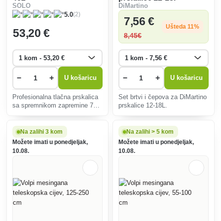
SOLO
DiMartino
(2)
5.0
7
,56 €
Ušteda 11%
53
,20 €
8
,45€
−
+
−
+
U košaricu
U košaricu
Profesionalna tlačna prskalica
Set brtvi i čepova za DiMartino
sa spremnikom zapremine 7
prskalice 12-18L.
litara.
Na zalihi 3 kom
Na zalihi > 5 kom
Možete imati u ponedjeljak,
Možete imati u ponedjeljak,
10.08.
10.08.