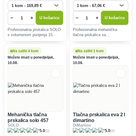
−
+
−
+
U košaricu
U košaricu
Profesionalna prskalica SOLO
Profesionalna mehanička
s volumenom punjenja 15
tlačna prskalica sa
litara.
spremnikom zapremine 5 litara.
Na zalihi 4 kom
Na zalihi 1 kom
Možete imati u ponedjeljak,
Možete imati u ponedjeljak,
10.08.
10.08.
Mehanička tlačna
Tlačna prskalica eva 2 l
prskalica solo 457
dimartino
SOLO
DiMartino
(2)
(6)
5.0
5.0