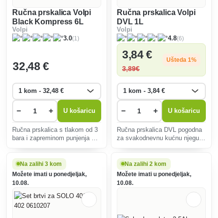
Ručna prskalica Volpi
Ručna prskalica Volpi
Black Kompress 6L
DVL 1L
Volpi
Volpi
(1)
(6)
3.0
4.8
3
,84 €
Ušteda 1%
32
,48 €
3
,89€
−
+
−
+
U košaricu
U košaricu
Ručna prskalica s tlakom od 3
Ručna prskalica DVL pogodna
bara i zapreminom punjenja od
za svakodnevnu kućnu njegu
6 litara. Idealan je alat za
sobnih biljaka u posudama.
rutinske radove u vrtovima ili
staklenicima. Namijenjen je
Na zalihi 3 kom
Na zalihi 2 kom
svim kućanstvima i hobi
Možete imati u ponedjeljak,
Možete imati u ponedjeljak,
korisnicima.
10.08.
10.08.