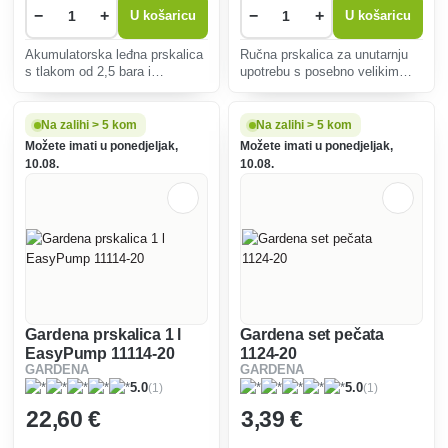
−
+
−
+
U košaricu
U košaricu
Akumulatorska leđna prskalica
Ručna prskalica za unutarnju
s tlakom od 2,5 bara i
upotrebu s posebno velikim
zapreminom punjenja od 7
otvorom.
litara. Savršen je za staklenike
i zatvorene prostore.
Na zalihi > 5 kom
Na zalihi > 5 kom
Omogućuje do 4 sata
Možete imati u ponedjeljak,
Možete imati u ponedjeljak,
neprekidnog rada.
10.08.
10.08.
Gardena prskalica 1 l
Gardena set pečata
EasyPump 11114-20
1124-20
GARDENA
GARDENA
(1)
(1)
5.0
5.0
22
,60 €
3
,39 €