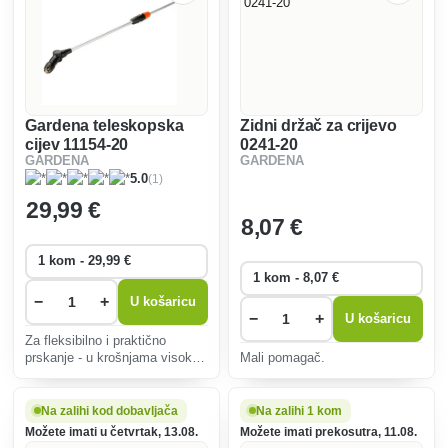
Gardena teleskopska
Zidni držač za crijevo
cijev 11154-20
0241-20
GARDENA
GARDENA
(1)
5.0
29
,99 €
8
,07 €
−
+
U košaricu
−
+
U košaricu
Za fleksibilno i praktično
prskanje - u krošnjama visokog
Mali pomagač.
drveća ili biljaka blizu tla.
Na zalihi kod dobavljača
Na zalihi 1 kom
Možete imati u četvrtak, 13.08.
Možete imati prekosutra, 11.08.