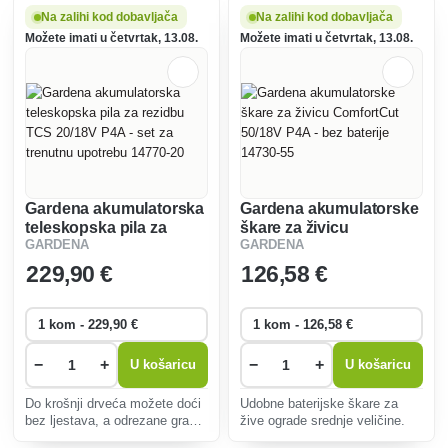
jakom intenzivnom mlazu ili
Na zalihi kod dobavljača
Na zalihi kod dobavljača
finoj maglici za osjetljive biljke.
Možete imati u četvrtak, 13.08.
Možete imati u četvrtak, 13.08.
Gardena akumulatorska
Gardena akumulatorske
teleskopska pila za
škare za živicu
GARDENA
GARDENA
rezidbu TCS 20/18V P4A
ComfortCut 50/18V P4A
- set za trenutnu
- bez baterije 14730-55
229
,90 €
126
,58 €
upotrebu 14770-20
−
+
−
+
U košaricu
U košaricu
Do krošnji drveća možete doći
Udobne baterijske škare za
bez ljestava, a odrezane grane
žive ograde srednje veličine.
možete rezati na zemlji bez