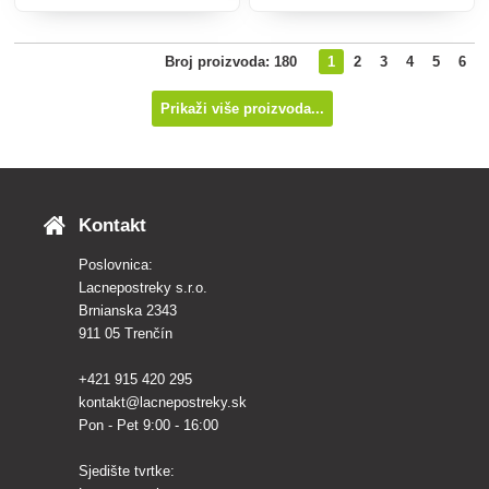
lopatice, prozračivanja i
prevrtanja tla.
Broj proizvoda: 180
1
2
3
4
5
6
Prikaži više proizvoda...
Kontakt
Poslovnica:
Lacnepostreky s.r.o.
Brnianska 2343
911 05 Trenčín
+421 915 420 295
kontakt@lacnepostreky.sk
Pon - Pet 9:00 - 16:00
Sjedište tvrtke: