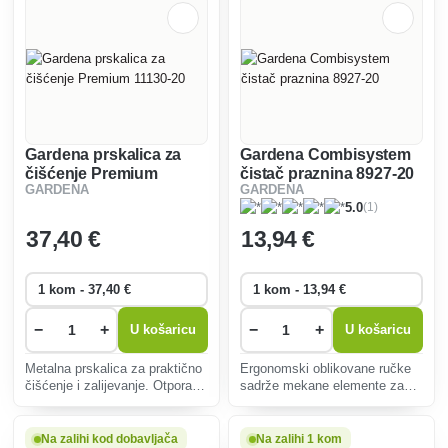
Gardena prskalica za
Gardena Combisystem
čišćenje Premium
čistač praznina 8927-20
GARDENA
GARDENA
11130-20
(1)
5.0
37
,40 €
13
,94 €
−
+
−
+
U košaricu
U košaricu
Metalna prskalica za praktično
Ergonomski oblikovane ručke
čišćenje i zalijevanje. Otporan
sadrže mekane elemente za
na mraz.
veću udobnost tijekom
rukovanja. Zakrivljeni kraj
ručke sprječava klizanje ruke
Na zalihi kod dobavljača
Na zalihi 1 kom