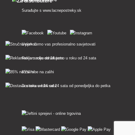
Surađujte s
www.lacnepostreky.sk
Uvijek ćemo vas profesionalno savjetovati
Reklamacije obrađujemo u roku od 24 sata
85% robe na zalihi
Dostava u roku od 24 sata od ponedjeljka do petka