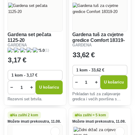
Gardena set pečata
Gardena tuš za cvjetne
1125-20
gredice Comfort 18319-
GARDENA
GARDENA
20
(1)
5.0
33
,62 €
3
,17 €
−
+
U košaricu
−
+
U košaricu
Prikladan tuš za zalijevanje
Rezervni set brtvila.
gredica i većih površina s
biljkama - otporan na mraz.
Na zalihi 2 kom
Na zalihi > 5 kom
Možete imati prekosutra, 11.08.
Možete imati prekosutra, 11.08.