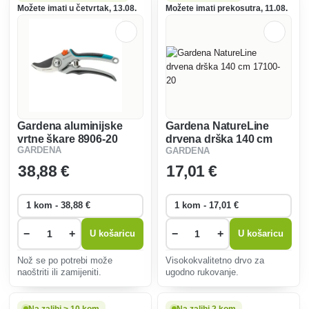
tijekom rada.
Možete imati u četvrtak, 13.08.
Možete imati prekosutra, 11.08.
Gardena aluminijske
Gardena NatureLine
vrtne škare 8906-20
drvena drška 140 cm
GARDENA
GARDENA
17100-20
38
,88 €
17
,01 €
−
+
−
+
U košaricu
U košaricu
Nož se po potrebi može
Visokokvalitetno drvo za
naoštriti ili zamijeniti.
ugodno rukovanje.
Na zalihi > 10 kom
Na zalihi 2 kom