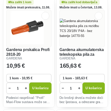
Na zalihi 1 kom
Na zalihi kod dobavljača
Možete imati prekosutra, 11.08.
Možete imati u četvrtak, 13.08.
Gardena prskalica Profi
Gardena akumulatorska
2818-20
teleskopska pila za
GARDENA
GARDENA
rezidbu TCS 20/18V P4A
- bez baterije 14770-55
10
,95 €
165
,63 €
−
+
−
+
U košaricu
U košaricu
Podesivi raspršivač "Profi"
Do krošnji drveća možete doći
Maxi-Flow sustava može se
bez ljestava, a odrezane grane
prilagoditi vašim individualnim
možete rezati na zemlji bez
zahtjevima, bilo da se radi o
saginjanja.