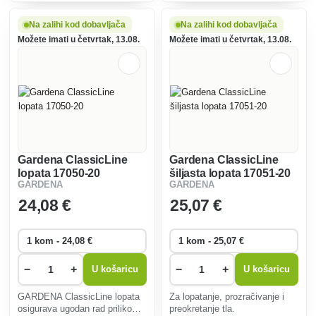
navodnjavanje. Otporan na
navodnjavanje.
mraz.
Na zalihi kod dobavljača
Na zalihi kod dobavljača
Možete imati u četvrtak, 13.08.
Možete imati u četvrtak, 13.08.
Gardena ClassicLine
Gardena ClassicLine
lopata 17050-20
šiljasta lopata 17051-20
GARDENA
GARDENA
24
,08 €
25
,07 €
−
+
−
+
U košaricu
U košaricu
GARDENA ClassicLine lopata
Za lopatanje, prozračivanje i
osigurava ugodan rad prilikom
preokretanje tla.