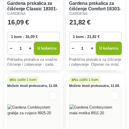
Gardena prskalica za
Gardena prskalica za
čišćenje Classic 18301-
čišćenje Comfort 18303-
GARDENA
GARDENA
20
20
16
,09 €
21
,82 €
−
+
−
+
U košaricu
U košaricu
Prikladna prskalica za snažno
Praktična prskalica za čišćenje
čišćenje i zalijevanje - sada
i zalijevanje. Otporan na mraz.
otporna na mraz.
Na zalihi 1 kom
Na zalihi 1 kom
Možete imati prekosutra, 11.08.
Možete imati prekosutra, 11.08.