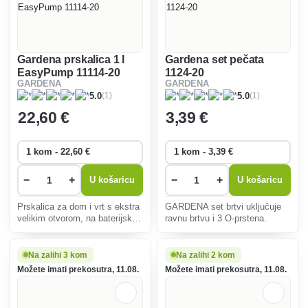
Gardena prskalica 1 l
Gardena set pečata
EasyPump 11114-20
1124-20
GARDENA
GARDENA
(1)
(1)
5.0
5.0
22
,60 €
3
,39 €
−
+
−
+
U košaricu
U košaricu
Prskalica za dom i vrt s ekstra
GARDENA set brtvi uključuje
velikim otvorom, na baterijski
ravnu brtvu i 3 O-prstena.
pogon.
Na zalihi 3 kom
Na zalihi 2 kom
Možete imati prekosutra, 11.08.
Možete imati prekosutra, 11.08.