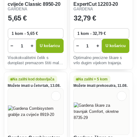
cvijeće Classic 8950-20
ExpertCut 12203-20
GARDENA
GARDENA
5
,65 €
32
,79 €
−
+
−
+
U košaricu
U košaricu
Visokokvalitetni čelik s
Optimalno precizne škare s
duroplast premazom štiti male
vrlo dugim vijekom trajanja.
alate od korozije, sprječava
hvatanje prljavštine i daje
iznimnu čvrstoću.
Na zalihi kod dobavljača
Na zalihi > 5 kom
Možete imati u četvrtak, 13.08.
Možete imati prekosutra, 11.08.