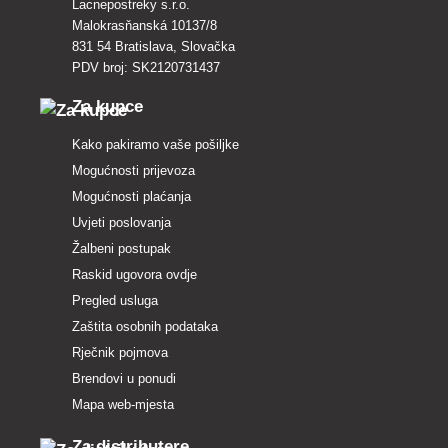
Lacnepostreky s.r.o.
Malokrasňanská 10137/8
831 54 Bratislava, Slovačka
PDV broj: SK2120731437
Za kupce
Kako pakiramo vaše pošiljke
Mogućnosti prijevoza
Mogućnosti plaćanja
Uvjeti poslovanja
Žalbeni postupak
Raskid ugovora ovdje
Pregled usluga
Zaštita osobnih podataka
Rječnik pojmova
Brendovi u ponudi
Mapa web-mjesta
Za distributere