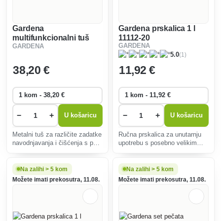
Gardena
Gardena prskalica 1 l
multifunkcionalni tuš
11112-20
GARDENA
GARDENA
Premium 18317-20
(1)
5.0
38
,20 €
11
,92 €
−
+
−
+
U košaricu
U košaricu
Metalni tuš za različite zadatke
Ručna prskalica za unutarnju
navodnjavanja i čišćenja s pet
upotrebu s posebno velikim
mlaznica. Otporan na mraz.
otvorom.
Na zalihi > 5 kom
Na zalihi > 5 kom
Možete imati prekosutra, 11.08.
Možete imati prekosutra, 11.08.