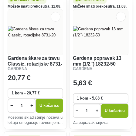
Možete imati prekosutra, 11.08.
Možete imati prekosutra, 11.08.
Gardena škare za travu
Gardena popravak 13
Classic, rotacijske 8731-
mm (1/2") 18232-50
GARDENA
GARDENA
20
20
,77 €
5
,63 €
−
+
U košaricu
−
+
U košaricu
Posebno skladištenje noževa u
ležaju omogućuje ravnomjerno
Za popravak crijeva.
i brzo rezanje po cijeloj dužini
noževa.