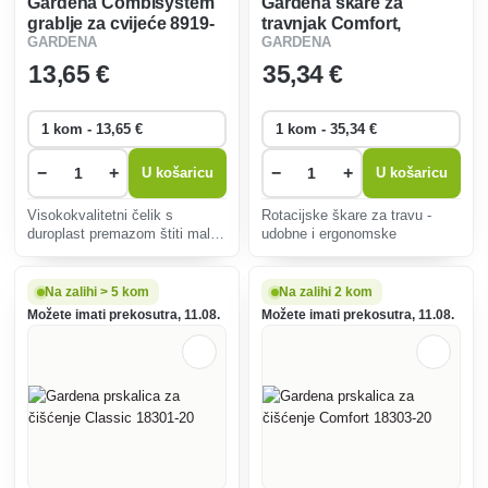
Gardena Combisystem
Gardena škare za
grablje za cvijeće 8919-
travnjak Comfort,
GARDENA
GARDENA
20
okretne 8735-29
13
,65 €
35
,34 €
−
+
−
+
U košaricu
U košaricu
Visokokvalitetni čelik s
Rotacijske škare za travu -
duroplast premazom štiti male
udobne i ergonomske
alate od korozije, sprječava
hvatanje prljavštine i daje
iznimnu čvrstoću.
Na zalihi > 5 kom
Na zalihi 2 kom
Možete imati prekosutra, 11.08.
Možete imati prekosutra, 11.08.