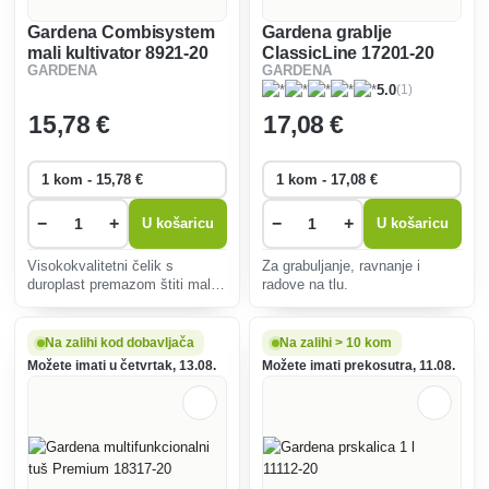
Gardena Combisystem
Gardena grablje
mali kultivator 8921-20
ClassicLine 17201-20
GARDENA
GARDENA
(1)
5.0
15
,78 €
17
,08 €
−
+
−
+
U košaricu
U košaricu
Visokokvalitetni čelik s
Za grabuljanje, ravnanje i
duroplast premazom štiti male
radove na tlu.
alate od korozije, sprječava
hvatanje prljavštine i daje
iznimnu čvrstoću.
Na zalihi kod dobavljača
Na zalihi > 10 kom
Možete imati u četvrtak, 13.08.
Možete imati prekosutra, 11.08.