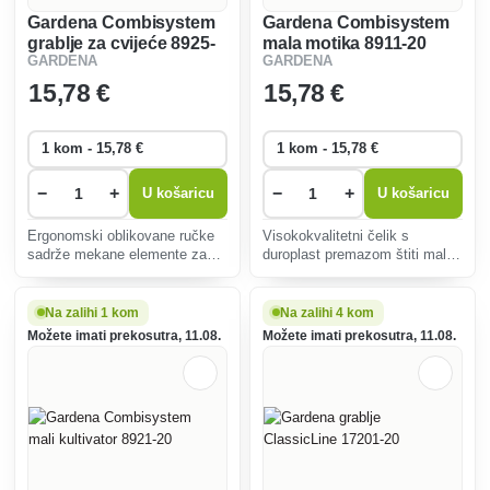
Gardena Combisystem
Gardena Combisystem
grablje za cvijeće 8925-
mala motika 8911-20
GARDENA
GARDENA
20
15
,78 €
15
,78 €
−
+
−
+
U košaricu
U košaricu
Ergonomski oblikovane ručke
Visokokvalitetni čelik s
sadrže mekane elemente za
duroplast premazom štiti male
veću udobnost tijekom
alate od korozije, sprječava
rukovanja. Zakrivljeni kraj
hvatanje prljavštine i daje
ručke sprječava klizanje ruke
iznimnu čvrstoću.
Na zalihi 1 kom
Na zalihi 4 kom
tijekom rada.
Možete imati prekosutra, 11.08.
Možete imati prekosutra, 11.08.