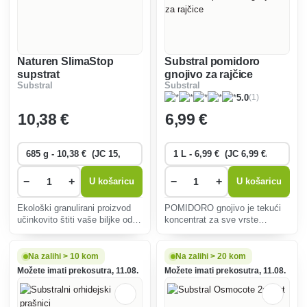
Naturen SlimaStop
Substral pomidoro
supstrat
gnojivo za rajčice
Substral
Substral
(1)
5.0
10
,38 €
6
,99 €
−
+
−
+
U košaricu
U košaricu
Ekološki granulirani proizvod
POMIDORO gnojivo je tekući
učinkovito štiti vaše biljke od
koncentrat za sve vrste
puževa i golaća, otporan je na
rajčice, ali i paprike i
kišu i siguran za djecu i kućne
patlidžana.
ljubimce.
Na zalihi > 10 kom
Na zalihi > 20 kom
Možete imati prekosutra, 11.08.
Možete imati prekosutra, 11.08.