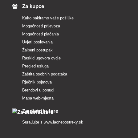
Za kupce
Kako pakiramo vaše pošiljke
Mogućnosti prijevoza
Mogućnosti plaćanja
Uvjeti poslovanja
Žalbeni postupak
Raskid ugovora ovdje
Pregled usluga
Zaštita osobnih podataka
Rječnik pojmova
Brendovi u ponudi
Mapa web-mjesta
Za distributere
Surađujte s
www.lacnepostreky.sk