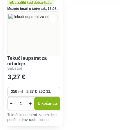
cvjetanje rododendrona i biljaka
otpornost biljaka, štedi vrijeme
Na zalihi kod dobavljača
koje vole kiseline,
i ekološki je prihvatljivo.
Možete imati u četvrtak, 13.08.
osiguravajući snažan korijenski
sustav
Tekući supstrat za
orhideje
Substral
3
,27 €
−
+
U košaricu
Tekući koncentrat za orhideje
potiče zdrav rast i obilnu
cvatnju, jača korijen te je
pogodan za jednostavnu