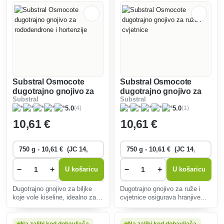
Substral Osmocote
Substral Osmocote
dugotrajno gnojivo za
dugotrajno gnojivo za
Substral
Substral
rododendrone i
ruže i cvjetnice
(4)
(1)
5.0
5.0
hortenzije
10
,61 €
10
,61 €
−
+
−
+
U košaricu
U košaricu
Dugotrajno gnojivo za biljke
Dugotrajno gnojivo za ruže i
koje vole kiseline, idealno za
cvjetnice osigurava hranjive
rododendrone i hortenzije,
tvari do 6 mjeseci, potiče
osigurava zdrav rast i obilnu
obilno cvjetanje i zdrav rast,
cvatnju do 6 mjeseci
pojednostavljuje održavanje