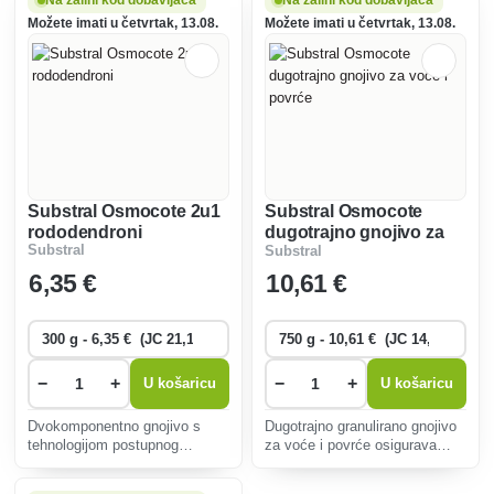
Na zalihi kod dobavljača
Na zalihi kod dobavljača
zahvaljujući postupnom
vrta.
Možete imati u četvrtak, 13.08.
Možete imati u četvrtak, 13.08.
otpuštanju hranjivih tvari.
Substral Osmocote 2u1
Substral Osmocote
rododendroni
dugotrajno gnojivo za
Substral
Substral
voće i povrće
6
,35 €
10
,61 €
−
+
−
+
U košaricu
U košaricu
Dvokomponentno gnojivo s
Dugotrajno granulirano gnojivo
tehnologijom postupnog
za voće i povrće osigurava
oslobađanja hranjivih tvari
uravnoteženu prehranu do šest
podržava zdrav rast i obilno
mjeseci, potiče snažan rast i