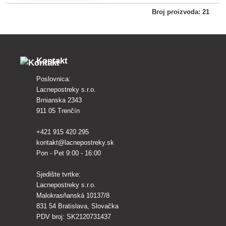
primjenu u zatvorenom i
Broj proizvoda: 21
otvorenom prostoru.
Kontakt
Poslovnica:
Lacnepostreky s.r.o.
Brnianska 2343
911 05 Trenčín
+421 915 420 295
kontakt@lacnepostreky.sk
Pon - Pet 9:00 - 16:00
Sjedište tvrtke:
Lacnepostreky s.r.o.
Malokrasňanská 10137/8
831 54 Bratislava, Slovačka
PDV broj: SK2120731437