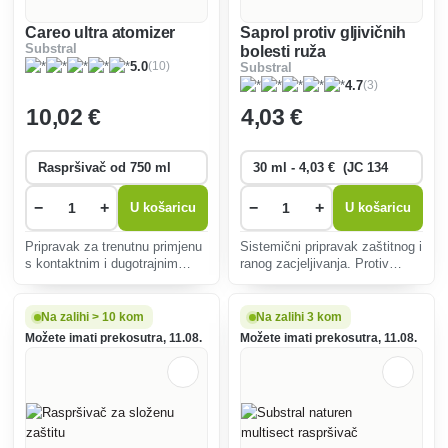
Careo ultra atomizer
Saprol protiv gljivičnih
Substral
bolesti ruža
(10)
5.0
Substral
(3)
4.7
10
,02 €
4
,03 €
−
+
−
+
U košaricu
U košaricu
Pripravak za trenutnu primjenu
Sistemični pripravak zaštitnog i
s kontaktnim i dugotrajnim
ranog zacjeljivanja. Protiv
sistemskim učinkom. Djeluje i
pepelnice, crne pjegavosti i
na ličinke i na odrasle jedinke
hrđe.
sisajućih i proždrljivih štetnika.
Na zalihi > 10 kom
Na zalihi 3 kom
Aktivnu tvar apsorbira lišće
Možete imati prekosutra, 11.08.
Možete imati prekosutra, 11.08.
biljke i