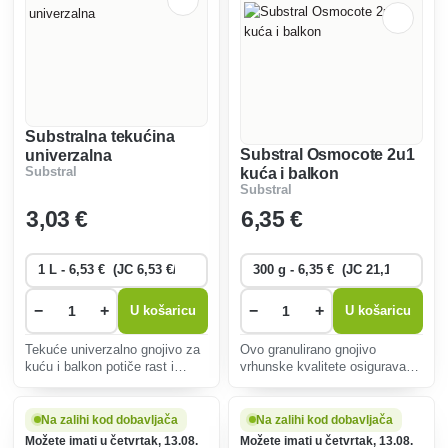
oslobađanj
Substralna tekućina
Substral Osmocote 2u1
univerzalna
Substral
kuća i balkon
Substral
3
,03 €
6
,35 €
−
+
−
+
U košaricu
U košaricu
Tekuće univerzalno gnojivo za
Ovo granulirano gnojivo
kuću i balkon potiče rast i
vrhunske kvalitete osigurava
cvjetanje biljaka. Jednostavno
biljkama esencijalne hranjive
se miješa s vodom i brzo
tvari do šest mjeseci, potičući
osigurava potrebne hranjive
obilno cvjetanje i zdrav rast
Na zalihi kod dobavljača
Na zalihi kod dobavljača
tvari za zdrav razvoj.
kućnih i balkonskih biljaka.
Možete imati u četvrtak, 13.08.
Možete imati u četvrtak, 13.08.