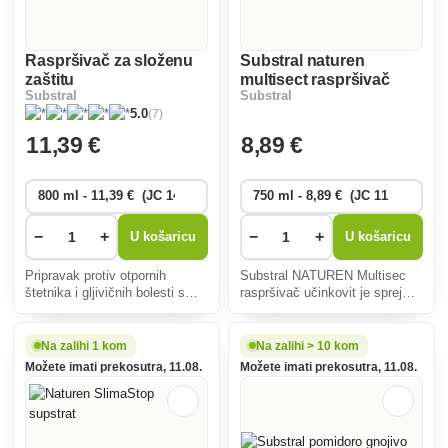
Raspršivač za složenu
Substral naturen
zaštitu
multisect raspršivač
Substral
Substral
(7)
5.0
11
,39 €
8
,89 €
−
+
−
+
U košaricu
U košaricu
Pripravak protiv otpornih
Substral NATUREN Multisec
štetnika i gljivičnih bolesti s
raspršivač učinkovit je sprej
dugotrajnim djelovanjem.
namijenjen za uništavanje
Insekticidni i fungicidni
štetnih insekata u jabučastom,
sustavni učinak.
bobičastom, povrću i ukrasnom
Na zalihi 1 kom
Na zalihi > 10 kom
bilju. Sadrži prirodno ulje
Možete imati prekosutra, 11.08.
Možete imati prekosutra, 11.08.
repice.