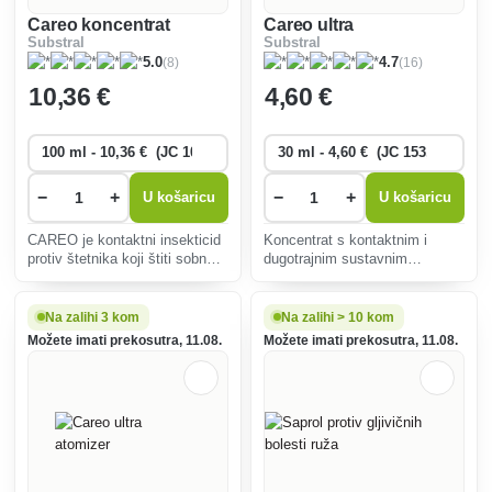
Careo koncentrat
Careo ultra
Substral
Substral
(8)
(16)
5.0
4.7
10
,36 €
4
,60 €
−
+
−
+
U košaricu
U košaricu
CAREO je kontaktni insekticid
Koncentrat s kontaktnim i
protiv štetnika koji štiti sobno i
dugotrajnim sustavnim
balkonsko cvijeće od štetnih
djelovanjem djeluje kako na
sisajućih i proždrljivih insekata
ličinke tako i na odrasle jedinke
(lisne uši, nematode, tripsi,
sisajućih i proždrljivih štetnika.
Na zalihi 3 kom
Na zalihi > 10 kom
stričevi, bijele mušice, brašnar
Aktivnu tvar apsorbira lišće
Možete imati prekosutra, 11.08.
Možete imati prekosutra, 11.08.
biljke i raznosi po