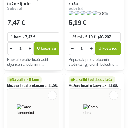
tužne ljude
ruža
Substral
Substral
(6)
5.0
7
,47 €
5
,19 €
−
+
−
+
U košaricu
U košaricu
Kapsule protiv brašnastih
Pripravak protiv otpornih
stjenica na sobnim i
štetnika i gljivičnih bolesti s
balkonskim biljkama.
dugotrajnim djelovanjem.
Insekticidni i fungicidni
sustavni učinak.
Na zalihi > 5 kom
Na zalihi kod dobavljača
Možete imati prekosutra, 11.08.
Možete imati u četvrtak, 13.08.