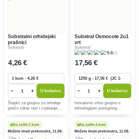
Substralni orhidejski
Substral Osmocote 2u1
prašnici
vrt
Substral
Substral
(2)
5.0
4
,26 €
17
,56 €
−
+
−
+
U košaricu
U košaricu
Štapići za gnojivo za orhideje
Inovativno vrtno gnojivo s
potiču zdrav rast i cvjetanje,
tehnologijom postupnog
postupno otpuštaju hranjive
otpuštanja hranjivih tvari,
tvari, a jednostavna primjena
osigurava prehranu do šest
osigurava stabilnu opskrbu
mjeseci, podržava rast
Na zalihi 2 kom
Na zalihi 4 kom
hranjivim tvarima nekoliko
ukrasnog i komercijalnog bilja,
Možete imati prekosutra, 11.08.
Možete imati prekosutra, 11.08.
tjedana.
ekološki prihvatljivo.