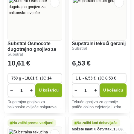
Substral Osmocote
Supstralni tekući geranij
Substral
dugotrajno gnojivo za
Substral
balkonsko cvijeće
10
,61 €
6
,53 €
−
+
−
+
U košaricu
U košaricu
Dugotrajno gnojivo za
Tekuće gnojivo za geranije
balkonsko cvijeće osigurava
potiče obilno cvjetanje i zdrav
optimalnu ishranu tijekom 6
rast. Sadrži esencijalne
mjeseci, potiče obilnu cvatnju i
hranjive tvari i mikronutrijente
snažan rast bez opasnosti od
koji poboljšavaju otpornost i
Na zalihi prema varijanti
Na zalihi kod dobavljača
prekomjerne gnojidbe,
osiguravaju brz učinak
Možete imati u četvrtak, 13.08.
zahvaljujući postupnom
jednostavnom primjenom.