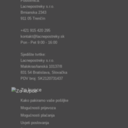
Poslovnica:
Lacnepostreky s.r.o.
Brnianska 2343
911 05 Trenčín
+421 915 420 295
kontakt@lacnepostreky.sk
Pon - Pet 9:00 - 16:00
Sjedište tvrtke:
Lacnepostreky s.r.o.
Malokrasňanská 10137/8
831 54 Bratislava, Slovačka
PDV broj: SK2120731437
Za kupce
Kako pakiramo vaše pošiljke
Mogućnosti prijevoza
Mogućnosti plaćanja
Uvjeti poslovanja