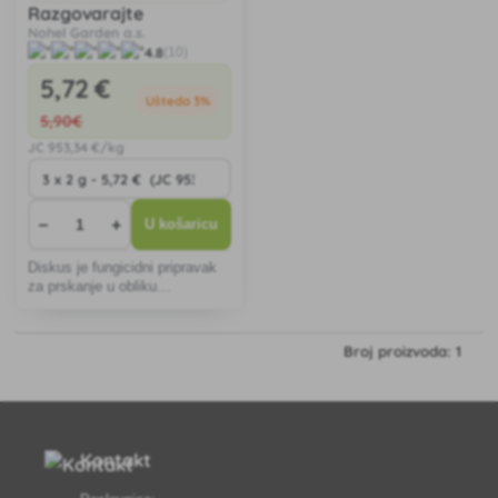
Razgovarajte
Nohel Garden a.s.
4.8
(10)
5
,72 €
Ušteda 3%
5
,90€
JC
953
,34 €/kg
−
+
U košaricu
Diskus je fungicidni pripravak
za prskanje u obliku
vododisperzibilnih granula za
tretiranje stabala jabuke protiv
plamenjače i pepelnice jabuke,
Broj proizvoda: 1
vinove loze protiv pepelnice.
Kontakt