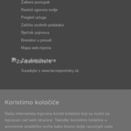
Žalbeni postupak
Raskid ugovora ovdje
Pregled usluga
Zaštita osobnih podataka
Rječnik pojmova
Brendovi u ponudi
Mapa web-mjesta
Za distributere
Surađujte s
www.lacnepostreky.sk
Koristimo kolačiće
Uvijek ćemo vas profesionalno savjetovati
Naša internetska trgovina koristi kolačiće koji su nužni za
Reklamacije obrađujemo u roku od 24 sata
ispravan rad web stranice. Također koristimo kolačiće u
anonimne analitičke svrhe kako bismo bolje razumjeli vaše
85% robe na zalihi