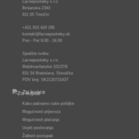
Lacnepostreky s.r.o.
Brnianska 2343
911 05 Trenčín
+421 915 420 295
kontakt@lacnepostreky.sk
Pon - Pet 9:00 - 16:00
Sjedište tvrtke:
Lacnepostreky s.r.o.
Malokrasňanská 10137/8
831 54 Bratislava, Slovačka
PDV broj: SK2120731437
Za kupce
Kako pakiramo vaše pošiljke
Mogućnosti prijevoza
Mogućnosti plaćanja
Uvjeti poslovanja
Žalbeni postupak