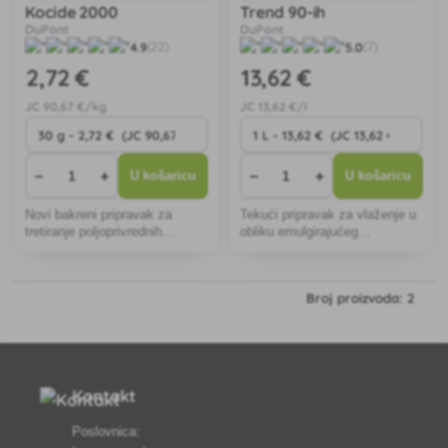
Kocide 2000
Trend 90-ih
DuPont
DuPont
4.9
5.0
(22)
(7)
2
,72 €
13
,62 €
JC
90
,67 €/kg
JC
13
,62 €/l
−
+
−
+
U košaricu
U košaricu
Novi bakreni pripravak za
Tekući pripravak za vlaženje u
tretiranje poljoprivrednih
obliku emulgirajućeg
kultura.
koncentrata za primjenu u
zaštiti bilja.
Broj proizvoda: 2
Kontakt
Poslovnica: