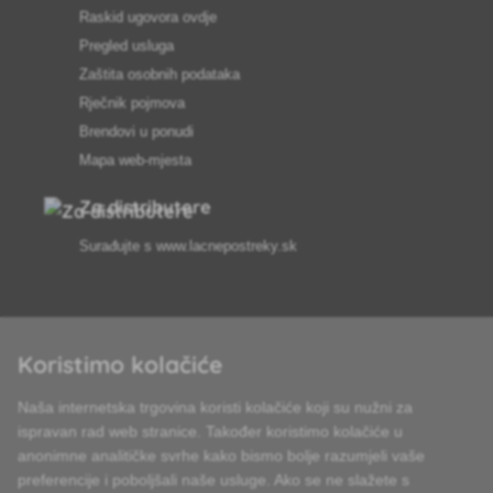
Raskid ugovora ovdje
Pregled usluga
Zaštita osobnih podataka
Rječnik pojmova
Brendovi u ponudi
Mapa web-mjesta
Za distributere
Surađujte s
www.lacnepostreky.sk
Koristimo kolačiće
Uvijek ćemo vas profesionalno savjetovati
Naša internetska trgovina koristi kolačiće koji su nužni za
Reklamacije obrađujemo u roku od 24 sata
ispravan rad web stranice. Također koristimo kolačiće u
anonimne analitičke svrhe kako bismo bolje razumjeli vaše
85% robe na zalihi
preferencije i poboljšali naše usluge. Ako se ne slažete s