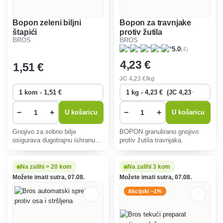
Bopon zeleni biljni
Bopon za travnjake
štapići
protiv žutila
BROS
BROS
(4)
5.0
4
,23 €
1
,51 €
JC
4
,23 €/kg
−
+
−
+
U košaricu
U košaricu
Gnojivo za sobno bilje
BOPON granulirano gnojivo
osigurava dugotrajnu ishranu,
protiv žutila travnjaka.
potiče zdrav rast i intenzivnu
zelenu boju lišća. Lako se
koristi umetanjem u tlo.
Na zalihi > 20 kom
Na zalihi 3 kom
Možete imati sutra, 07.08.
Možete imati sutra, 07.08.
Akcijski −1%