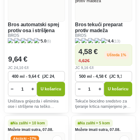
Bros automatski sprej
Bros tekući preparat
protiv osa i stršljena
protiv madeža
BROS
BROS
(6)
(13)
5.0
4.4
4
,58 €
Ušteda 1%
9
,64 €
4
,62€
JC
24
,10 €/l
JC
9
,16 €/l
−
+
−
+
U košaricu
U košaricu
Uništava gnijezda i eliminira
Tekuće biocidno sredstvo za
ose i stršljene na teško
tjeranje krtica namijenjeno je
dostupnim mjestima. Posebno
zaštiti vrtova, sportskih terena
je pogodno za uklanjanje teško
i sl.
dostupnih i skrivenih gnijezda.
Na zalihi > 10 kom
Na zalihi > 5 kom
Možete imati sutra, 07.08.
Možete imati sutra, 07.08.
Akcijski −17%