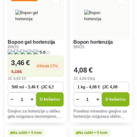
Bopon gel hortenzija
Bopon hortenzija
BROS
BROS
(2)
5.0
3
,46 €
Ušteda 17%
4
,08 €
4
,15€
JC
6
,92 €/l
JC
4
,08 €/kg
−
+
−
+
U košaricu
U košaricu
Gnojivo za hortenzije u obliku
Posebno mineralno gnojivo za
gela osigurava ravnomjerno,
hortenzije osigurava obilno
dugotrajno oslobađanje
cvjetanje i zdrav rast.
hranjivih tvari, potiče zdrav rast
Optimizira pH vrijednost tla,
i obilnu cvatnju, idealno za sve
potiče raznolikost šarenog
Na zalihi > 5 kom
Na zalihi > 5 kom