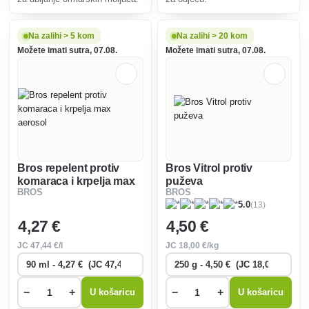
Na zalihi > 5 kom
Na zalihi > 20 kom
Možete imati sutra, 07.08.
Možete imati sutra, 07.08.
Bros repelent protiv
Bros Vitrol protiv
komaraca i krpelja max
puževa
BROS
BROS
aerosol
(13)
5.0
4
,27 €
4
,50 €
JC
47
,44 €/l
JC
18
,00 €/kg
−
+
−
+
U košaricu
U košaricu