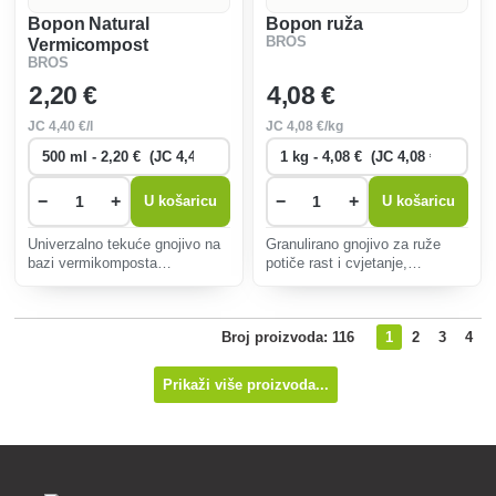
Bopon Natural
Bopon ruža
BROS
Vermicompost
BROS
univerzalni
2
,20 €
4
,08 €
JC
4
,40 €/l
JC
4
,08 €/kg
−
+
−
+
U košaricu
U košaricu
Univerzalno tekuće gnojivo na
Granulirano gnojivo za ruže
bazi vermikomposta
potiče rast i cvjetanje,
poboljšava strukturu tla, potiče
povećava otpornost na bolesti i
rast korijena i povećava
osigurava dugoročnu opskrbu
plodnost. Ekološki, siguran za
hranjivim tvarima za jake
Broj proizvoda: 116
1
2
3
4
ljude i životinje, pogodan za
stabljike i obilne cvjetove.
sve biljke.
Prikaži više proizvoda...