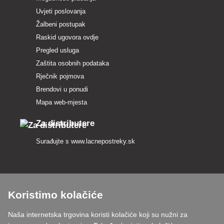
Uvjeti poslovanja
Žalbeni postupak
Raskid ugovora ovdje
Pregled usluga
Zaštita osobnih podataka
Rječnik pojmova
Brendovi u ponudi
Mapa web-mjesta
Za distributere
Surađujte s
www.lacnepostreky.sk
Koristimo kolačiće
Uvijek ćemo vas profesionalno savjetovati
Naša internetska trgovina koristi kolačiće koji su nužni za
Reklamacije obrađujemo u roku od 24 sata