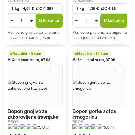
JC
4
,08 €/kg
JC
4
,16 €/kg
−
+
−
+
U košaricu
U košaricu
Pomoćno gnojivo za pripremu
Pomoćna priprema za pripremu
tla za četinjače za jesen i
tla za jesensku i zimsku
zimu.
sezonu.
Na zalihi > 5 kom
Na zalihi > 10 kom
Možete imati sutra, 07.08.
Možete imati sutra, 07.08.
Bopon gnojivo za
Bopon gorka sol za
zakorovljene travnjake
crnogoricu
BROS
BROS
(1)
(4)
5.0
5.0