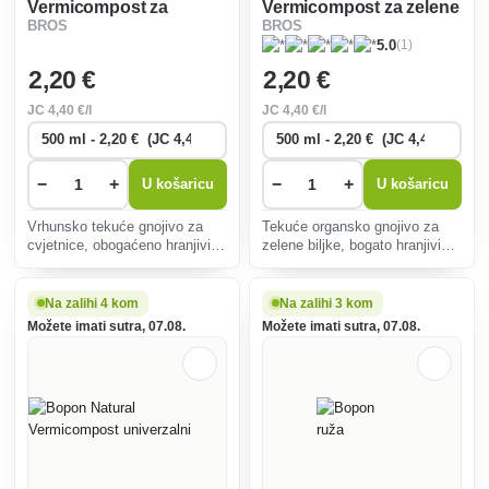
Vermicompost za
Vermicompost za zelene
BROS
BROS
cvjetnice
biljke
(1)
5.0
2
,20 €
2
,20 €
JC
4
,40 €/l
JC
4
,40 €/l
−
+
−
+
U košaricu
U košaricu
Vrhunsko tekuće gnojivo za
Tekuće organsko gnojivo za
cvjetnice, obogaćeno hranjivim
zelene biljke, bogato hranjivim
tvarima iz vermikomposta,
tvarima i mikroorganizmima,
potiče obilnu cvatnju,
poboljšava strukturu tla,
poboljšava kvalitetu tla i
podržava korijenski sustav i
Na zalihi 4 kom
Na zalihi 3 kom
povećava otpornost bez
povećava otpornost biljaka na
Možete imati sutra, 07.08.
Možete imati sutra, 07.08.
sintetičkih tvari.
bolesti.