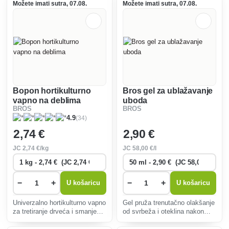
vrste hortenzija tijekom cijele
cvijeća i idealan je za biljke
Možete imati sutra, 07.08.
Možete imati sutra, 07.08.
sezone.
koje vole kiseline.
Bopon hortikulturno
Bros gel za ublažavanje
vapno na deblima
uboda
BROS
BROS
(34)
4.9
2
,74 €
2
,90 €
JC
2
,74 €/kg
JC
58
,00 €/l
−
+
−
+
U košaricu
U košaricu
Univerzalno hortikulturno vapno
Gel pruža trenutačno olakšanje
za tretiranje drveća i smanjenje
od svrbeža i oteklina nakon
kiselosti tla čiji je pH prenizak.
uboda insekata. Kompaktno