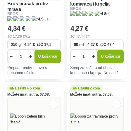
Bros prašak protiv
komaraca i krpelja
mrava
BROS
zelena snaga
(5)
BROS
4.8
(61)
4.9
4
,34 €
4
,27 €
JC
17
,36 €/kg
JC
47
,44 €/l
−
+
−
+
U košaricu
U košaricu
Preparat protiv mrava s
Sprej za zaštitu od uboda
trenutnim učinkom.
komaraca i krpelja. Ne sadrži
sintetičke kemikalije.
Na zalihi > 5 kom
Na zalihi 2 kom
Možete imati sutra, 07.08.
Možete imati sutra, 07.08.