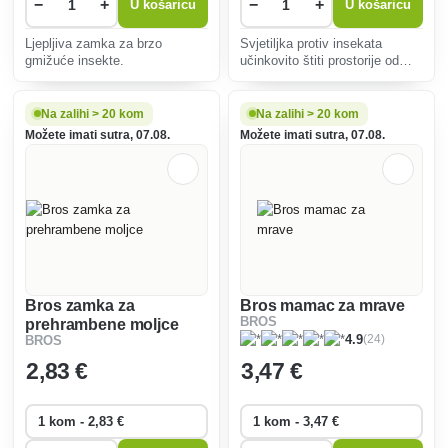
−
+
−
+
U košaricu
U košaricu
Ljepljiva zamka za brzo
Svjetiljka protiv insekata
gmižuće insekte.
učinkovito štiti prostorije od
letećih insekata u sobe, kuće,
vrtne sjenice i manje
gospodarske objekte.
Na zalihi > 20 kom
Na zalihi > 20 kom
Možete imati sutra, 07.08.
Možete imati sutra, 07.08.
Bros zamka za
Bros mamac za mrave
BROS
prehrambene moljce
(24)
4.9
BROS
2
,83 €
3
,47 €