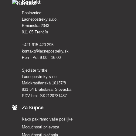
Kontakt
Poslovnica:
Lacnepostreky s.r.o.
Brnianska 2343
911 05 Trenčín
+421 915 420 295
kontakt@lacnepostreky.sk
Pon - Pet 9:00 - 16:00
Sjedište tvrtke:
Lacnepostreky s.r.o.
Malokrasňanská 10137/8
831 54 Bratislava, Slovačka
PDV broj: SK2120731437
Za kupce
Kako pakiramo vaše pošiljke
Mogućnosti prijevoza
Mogućnosti plaćanja