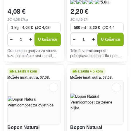
(2)
5.0
4
,08 €
2
,20 €
JC
4
,08 €/kg
JC
4
,40 €/l
−
+
−
+
U košaricu
U košaricu
Granulirano gnojivo za vinovu
Tekući vermikompost
lozu pospješuje rast i urod,
poboljšava plodnost tla i potiče
jača otpornost na bolesti i
zdrav rast povrća i bilja.
osigurava ukusne, kvalitetne
Idealan za organske
plodove s visokim sadržajem
uzgajivače, bez kemijskih
Na zalihi 4 kom
Na zalihi > 5 kom
šećera. Jednostavan za
dodataka, lako se nanosi na tlo
Možete imati sutra, 07.08.
Možete imati sutra, 07.08.
korištenje, pogodan za svak
ili lišće.
Bopon Natural
Bopon Natural