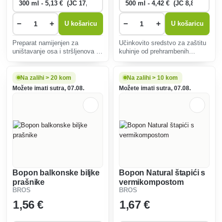
−
+
−
+
U košaricu
U košaricu
Preparat namijenjen za
Učinkovito sredstvo za zaštitu
uništavanje osa i stršljenova te
kuhinje od prehrambenih
za uništavanje njihovih
moljaca, sigurno za hranu, lako
gnijezda. Djeluje kontaktno,
se nanosi zahvaljujući
odmah nakon upotrebe.
raspršivaču, uništava moljce i
Na zalihi > 20 kom
Na zalihi > 10 kom
njihove ličinke, održava čistoću
Možete imati sutra, 07.08.
Možete imati sutra, 07.08.
i kvalitetu hran
Bopon balkonske biljke
Bopon Natural štapići s
prašnike
vermikompostom
BROS
BROS
1
,56 €
1
,67 €