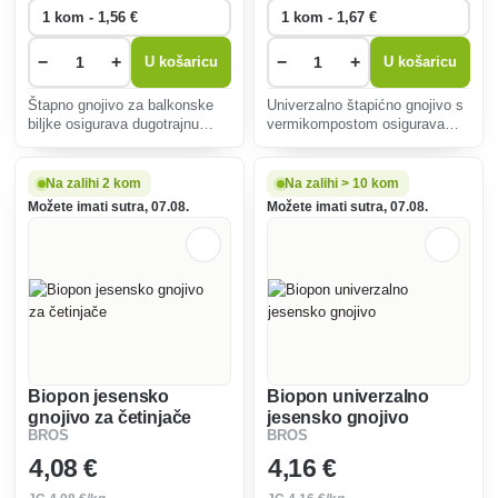
−
+
−
+
U košaricu
U košaricu
Štapno gnojivo za balkonske
Univerzalno štapićno gnojivo s
biljke osigurava dugotrajnu
vermikompostom osigurava
ishranu, potiče zdrav rast i
biljkama dugotrajnu ishranu,
obilnu cvatnju. Jednostavan za
povećava plodnost tla i potiče
korištenje i idealan za petunije i
zdrav rast sobnih, balkonskih i
Na zalihi 2 kom
Na zalihi > 10 kom
geranije.
vrtnih biljaka.
Možete imati sutra, 07.08.
Možete imati sutra, 07.08.
Biopon jesensko
Biopon univerzalno
gnojivo za četinjače
jesensko gnojivo
BROS
BROS
4
,08 €
4
,16 €