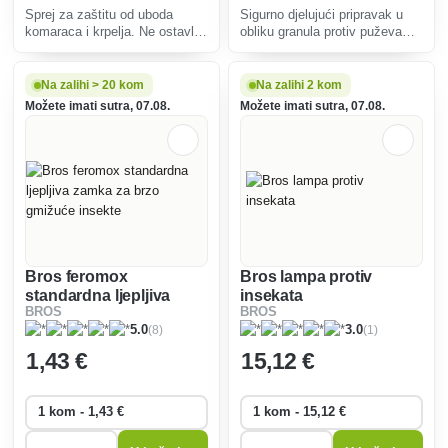
Sprej za zaštitu od uboda
Sigurno djelujući pripravak u
komaraca i krpelja. Ne ostavlja
obliku granula protiv puževa
mrlje na odjeći, ne masti.
namijenjen izravnoj uporabi.
Sigurno za kućne ljubimce,
ježeve i ptice.
Na zalihi > 20 kom
Na zalihi 2 kom
Možete imati sutra, 07.08.
Možete imati sutra, 07.08.
Bros feromox
Bros lampa protiv
standardna ljepljiva
insekata
BROS
BROS
zamka za brzo gmižuće
(1)
(8)
3.0
5.0
insekte
1
,43 €
15
,12 €