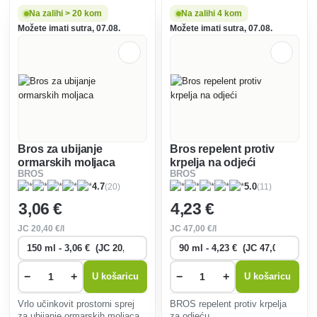
pakiranje idealno je za
putovanja. Pogodno za
Na zalihi > 20 kom
Na zalihi 4 kom
osjetljivu kožu, dermatološki
Možete imati sutra, 07.08.
Možete imati sutra, 07.08.
testirano.
Bros za ubijanje
Bros repelent protiv
ormarskih moljaca
krpelja na odjeći
BROS
BROS
(20)
(11)
4.7
5.0
3
,06 €
4
,23 €
JC
20
,40 €/l
JC
47
,00 €/l
−
+
−
+
U košaricu
U košaricu
Vrlo učinkovit prostorni sprej
BROS repelent protiv krpelja
za ubijanje ormarskih moljaca.
za odjeću.