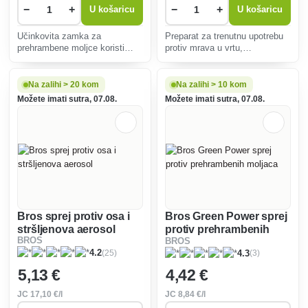
−
+
−
+
U košaricu
U košaricu
Učinkovita zamka za
Preparat za trenutnu upotrebu
prehrambene moljce koristi
protiv mrava u vrtu,
feromone za privlačenje i
prostorijama i njihovoj
hvatanje odraslih moljaca,
neposrednoj okolini.
štiteći vaše zalihe. Bez
Na zalihi > 20 kom
Na zalihi > 10 kom
kemikalija, siguran za djecu i
Možete imati sutra, 07.08.
Možete imati sutra, 07.08.
životinje.
Bros sprej protiv osa i
Bros Green Power sprej
stršljenova aerosol
protiv prehrambenih
BROS
BROS
moljaca
(25)
(3)
4.2
4.3
5
,13 €
4
,42 €
JC
17
,10 €/l
JC
8
,84 €/l