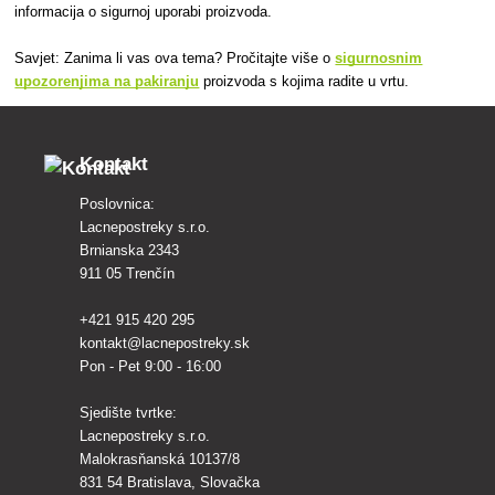
informacija o sigurnoj uporabi proizvoda.
Savjet: Zanima li vas ova tema? Pročitajte više o
sigurnosnim
upozorenjima na pakiranju
proizvoda s kojima radite u vrtu.
Kontakt
Poslovnica:
Lacnepostreky s.r.o.
Brnianska 2343
911 05 Trenčín
+421 915 420 295
kontakt@lacnepostreky.sk
Pon - Pet 9:00 - 16:00
Sjedište tvrtke:
Lacnepostreky s.r.o.
Malokrasňanská 10137/8
831 54 Bratislava, Slovačka