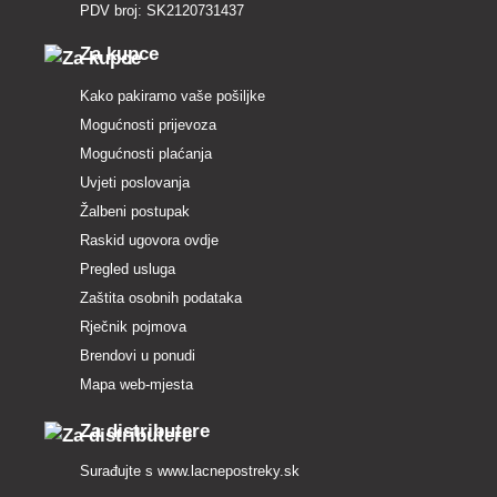
PDV broj: SK2120731437
Za kupce
Kako pakiramo vaše pošiljke
Mogućnosti prijevoza
Mogućnosti plaćanja
Uvjeti poslovanja
Žalbeni postupak
Raskid ugovora ovdje
Pregled usluga
Zaštita osobnih podataka
Rječnik pojmova
Brendovi u ponudi
Mapa web-mjesta
Za distributere
Surađujte s
www.lacnepostreky.sk