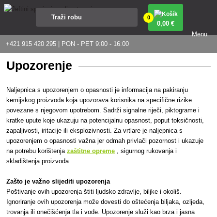
0
0
,00 €
Menu
+421 915 420 295 | PON - PET 9:00 - 16:00
Upozorenje
Naljepnica s upozorenjem o opasnosti je informacija na pakiranju
kemijskog proizvoda koja upozorava korisnika na specifične rizike
povezane s njegovom upotrebom. Sadrži signalne riječi, piktograme i
kratke upute koje ukazuju na potencijalnu opasnost, poput toksičnosti,
zapaljivosti, iritacije ili eksplozivnosti. Za vrtlare je naljepnica s
upozorenjem o opasnosti važna jer odmah privlači pozornost i ukazuje
na potrebu korištenja
zaštitne opreme
, sigurnog rukovanja i
skladištenja proizvoda.
Zašto je važno slijediti upozorenja
Poštivanje ovih upozorenja štiti ljudsko zdravlje, biljke i okoliš.
Ignoriranje ovih upozorenja može dovesti do oštećenja biljaka, ozljeda,
trovanja ili onečišćenja tla i vode. Upozorenje služi kao brza i jasna