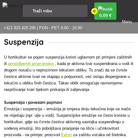
0
0
,00 €
Menu
+421 915 420 295 | PON - PET 9:00 - 16:00
Suspenzija
U hortikulturi se pojam suspenzija koristi uglavnom pri primjeni zaštitnih
gnojidbenih pripravaka
ili
, kada je aktivna tvar suspendirana u vodi ili
drugom nosaču u neprozirnom tekućem obliku. To znači da se čvrste
čestice aktivne tvari ne otapaju u potpunosti, već ostaju dispergirane u
tekućini u obliku finih čestica. Takav oblik omogućuje ravnomjerno
raspršivanje tvari tijekom prskanja ili zalijevanja.
Suspenzija i povezani pojmovi
Emulzija i suspenzija – emulzija je smjesa dviju tekućina koje se inače
ne miješaju (npr. ulje u vodi). Suspenzijske emulzije se često koriste u
hortikulturi, gdje se čvrste čestice aktivnog sastojka suspendiraju u
vodenoj emulziji, što poboljšava prianjanje na lišće i učinkovitost
Exirel
proizvoda - na primjer, proizvod
za zaštitu voćaka od štetnika.