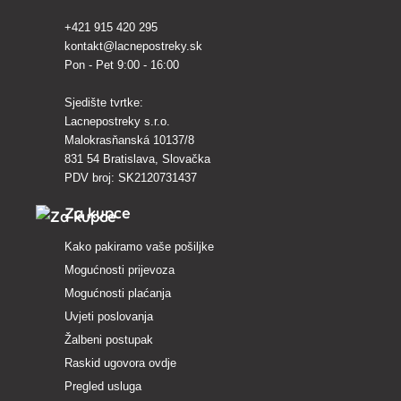
+421 915 420 295
kontakt@lacnepostreky.sk
Pon - Pet 9:00 - 16:00
Sjedište tvrtke:
Lacnepostreky s.r.o.
Malokrasňanská 10137/8
831 54 Bratislava, Slovačka
PDV broj: SK2120731437
Za kupce
Kako pakiramo vaše pošiljke
Mogućnosti prijevoza
Mogućnosti plaćanja
Uvjeti poslovanja
Žalbeni postupak
Raskid ugovora ovdje
Pregled usluga