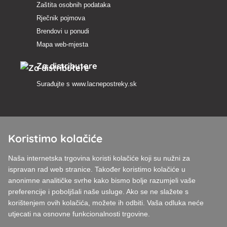
Zaštita osobnih podataka
Rječnik pojmova
Brendovi u ponudi
Mapa web-mjesta
Za distributere
Surađujte s
www.lacnepostreky.sk
Koristimo kolačiće
Uvijek ćemo vas profesionalno savjetovati
Naša internetska trgovina koristi kolačiće koji su nužni za
Reklamacije obrađujemo u roku od 24 sata
ispravan rad web stranice. Također koristimo kolačiće u
anonimne analitičke svrhe kako bismo bolje razumjeli vaše
85% robe na zalihi
preferencije i poboljšali naše usluge. Ako se ne slažete s
korištenjem ovih kolačića, možete ih odbiti. Vaša odluka neće
Dostava u roku od 24 sata od ponedjeljka do petka
utjecati na osnovne funkcionalnosti trgovine.