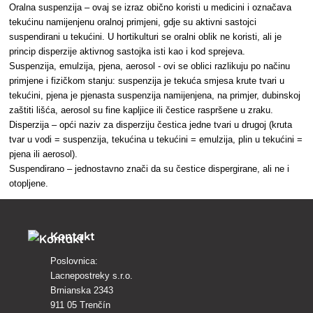
Oralna suspenzija – ovaj se izraz obično koristi u medicini i označava
tekućinu namijenjenu oralnoj primjeni, gdje su aktivni sastojci
suspendirani u tekućini. U hortikulturi se oralni oblik ne koristi, ali je
princip disperzije aktivnog sastojka isti kao i kod sprejeva.
Suspenzija, emulzija, pjena, aerosol - ovi se oblici razlikuju po načinu
primjene i fizičkom stanju: suspenzija je tekuća smjesa krute tvari u
tekućini, pjena je pjenasta suspenzija namijenjena, na primjer, dubinskoj
zaštiti lišća, aerosol su fine kapljice ili čestice raspršene u zraku.
Disperzija – opći naziv za disperziju čestica jedne tvari u drugoj (kruta
tvar u vodi = suspenzija, tekućina u tekućini = emulzija, plin u tekućini =
pjena ili aerosol).
Suspendirano – jednostavno znači da su čestice dispergirane, ali ne i
otopljene.
Kontakt
Poslovnica:
Lacnepostreky s.r.o.
Brnianska 2343
911 05 Trenčín