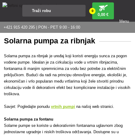
0
0
,00 €
Menu
+421 915 420 295 | PON - PET 9:00 - 16:00
Solarna pumpa za ribnjak
Solarna pumpa za ribnjak je uređaj koji koristi energiju sunca za pogon
vodene pumpe. Idealan je za cirkulaciju vode u vrtnim ribnjacima,
fontanama ili manjim spremnicima za vodu bez potrebe za električnim
priključkom. Budući da radi na principu obnovljive energije, ekološki je,
ekonomičan i vrlo popularan među vrtlarima koji žele stvoriti prirodnu
cirkulaciju vode ili dekorativni efekt bez komplicirane instalacije i visokih
troškova.
Savjet: Pogledajte ponudu
vrtnih pumpi
na našoj web stranici.
Solarna pumpa za fontanu
Solarne pumpe se koriste u dekorativnim fontanama uglavnom zbog
jednostavne ugradnje i niskih troškova održavanja. Dostupne su u