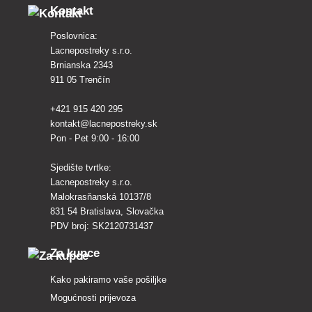
Kontakt
Poslovnica:
Lacnepostreky s.r.o.
Brnianska 2343
911 05 Trenčín
+421 915 420 295
kontakt@lacnepostreky.sk
Pon - Pet 9:00 - 16:00
Sjedište tvrtke:
Lacnepostreky s.r.o.
Malokrasňanská 10137/8
831 54 Bratislava, Slovačka
PDV broj: SK2120731437
Za kupce
Kako pakiramo vaše pošiljke
Mogućnosti prijevoza