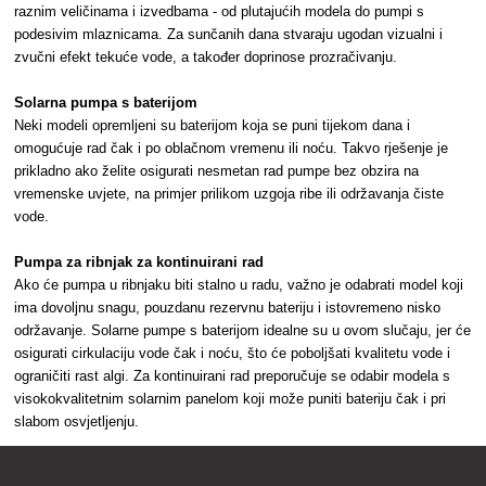
raznim veličinama i izvedbama - od plutajućih modela do pumpi s
podesivim mlaznicama. Za sunčanih dana stvaraju ugodan vizualni i
zvučni efekt tekuće vode, a također doprinose prozračivanju.
Solarna pumpa s baterijom
Neki modeli opremljeni su baterijom koja se puni tijekom dana i
omogućuje rad čak i po oblačnom vremenu ili noću. Takvo rješenje je
prikladno ako želite osigurati nesmetan rad pumpe bez obzira na
vremenske uvjete, na primjer prilikom uzgoja ribe ili održavanja čiste
vode.
Pumpa za ribnjak za kontinuirani rad
Ako će pumpa u ribnjaku biti stalno u radu, važno je odabrati model koji
ima dovoljnu snagu, pouzdanu rezervnu bateriju i istovremeno nisko
održavanje. Solarne pumpe s baterijom idealne su u ovom slučaju, jer će
osigurati cirkulaciju vode čak i noću, što će poboljšati kvalitetu vode i
ograničiti rast algi. Za kontinuirani rad preporučuje se odabir modela s
visokokvalitetnim solarnim panelom koji može puniti bateriju čak i pri
slabom osvjetljenju.