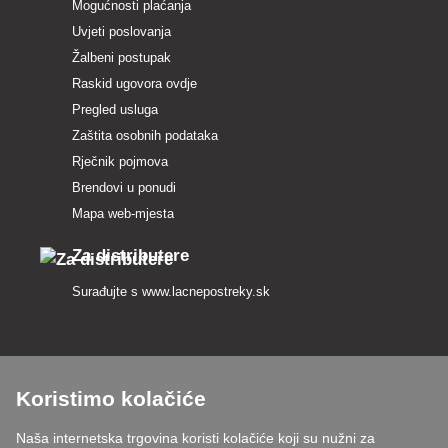
Mogućnosti plaćanja
Uvjeti poslovanja
Žalbeni postupak
Raskid ugovora ovdje
Pregled usluga
Zaštita osobnih podataka
Rječnik pojmova
Brendovi u ponudi
Mapa web-mjesta
Za distributere
Surađujte s
www.lacnepostreky.sk
Koristimo kolačiće
Uvijek ćemo vas profesionalno savjetovati
Naša internetska trgovina koristi kolačiće koji su nužni za