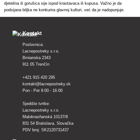
djetelina ili gorušica sije ispod krastavaca ili kupusa. Važno je da
podsijana biljka ne konkurira glavnoj kulturi, već da je nadopunjuje.
Kontakt
Poslovnica:
Lacnepostreky s.r.o.
Brnianska 2343
911 05 Trenčín
+421 915 420 295
kontakt@lacnepostreky.sk
Pon - Pet 9:00 - 16:00
Sjedište tvrtke:
Lacnepostreky s.r.o.
Malokrasňanská 10137/8
831 54 Bratislava, Slovačka
PDV broj: SK2120731437