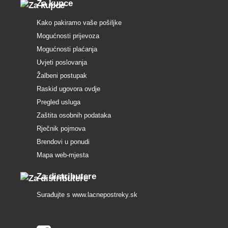
Za kupce
Kako pakiramo vaše pošiljke
Mogućnosti prijevoza
Mogućnosti plaćanja
Uvjeti poslovanja
Žalbeni postupak
Raskid ugovora ovdje
Pregled usluga
Zaštita osobnih podataka
Rječnik pojmova
Brendovi u ponudi
Mapa web-mjesta
Za distributere
Surađujte s
www.lacnepostreky.sk