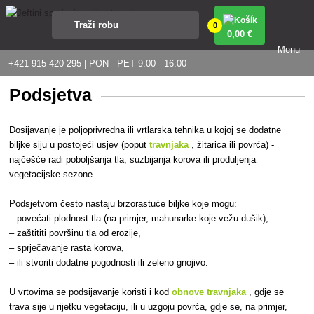
0
0
,00 €
Menu
+421 915 420 295 | PON - PET 9:00 - 16:00
Podsjetva
Dosijavanje je poljoprivredna ili vrtlarska tehnika u kojoj se dodatne
biljke siju u postojeći usjev (poput
travnjaka
, žitarica ili povrća) -
najčešće radi poboljšanja tla, suzbijanja korova ili produljenja
vegetacijske sezone.
Podsjetvom često nastaju brzorastuće biljke koje mogu:
– povećati plodnost tla (na primjer, mahunarke koje vežu dušik),
– zaštititi površinu tla od erozije,
– sprječavanje rasta korova,
– ili stvoriti dodatne pogodnosti ili zeleno gnojivo.
U vrtovima se podsijavanje koristi i kod
obnove travnjaka
, gdje se
trava sije u rijetku vegetaciju, ili u uzgoju povrća, gdje se, na primjer,