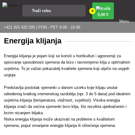
0
0
,00 €
Menu
+421 915 420 295 | PON - PET 9:00 - 16:00
Energija klijanja
Energija klijanja je pojam koji se koristi u hortikulturi i agronomiji za
opisivanje sposobnosti sjemena da brzo i ravnomjerno klija u optimalnim
uvjetima. To je važan pokazatelj kvalitete sjemena koji utječe na uspjeh
uzgoja.
Predstavlja postotak sjemenki u danom uzorku koje klijaju unutar
određenog kratkog vremenskog razdoblja (npr. 3 do 5 dana) pod idealnim
uvjetima klijanja (temperatura, vlažnost, svjetlost). Visoka energija
klijanja znači da većina sjemenki brzo klija, što rezultira ujednačenim i
brzim nicanjem biljaka.
Niska energija klijanja može ukazivati na probleme s kvalitetom
sjemena, poput smanjene energije klijanja ili oštećenja sjemena.