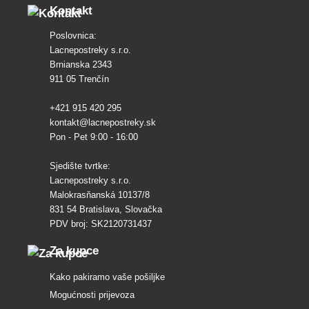
Kontakt
Poslovnica:
Lacnepostreky s.r.o.
Brnianska 2343
911 05 Trenčín
+421 915 420 295
kontakt@lacnepostreky.sk
Pon - Pet 9:00 - 16:00
Sjedište tvrtke:
Lacnepostreky s.r.o.
Malokrasňanská 10137/8
831 54 Bratislava, Slovačka
PDV broj: SK2120731437
Za kupce
Kako pakiramo vaše pošiljke
Mogućnosti prijevoza