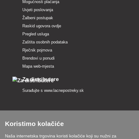
Mogućnosti plaćanja
Uvjeti poslovanja
Žalbeni postupak
Raskid ugovora ovdje
Pregled usluga
Zaštita osobnih podataka
Rječnik pojmova
Brendovi u ponudi
Mapa web-mjesta
Za distributere
Surađujte s
www.lacnepostreky.sk
Koristimo kolačiće
Uvijek ćemo vas profesionalno savjetovati
Naša internetska trgovina koristi kolačiće koji su nužni za