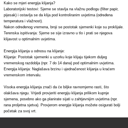
Kako se mjeri energija klijanja?
Laboratorijski testovi: Sjeme se stavlja na vlažnu podlogu (filter papir,
pijesak) i ostavlja se da klija pod kontroliranim uvjetima (određena
temperatura i vlažnost).
Nakon određenog vremena, broji se postotak sjemenki koje su proklijale.
Terenska ispitivanja: Sjeme se sije izravno u tlo i prati se njegova
klijavost u optimalnim uvjetima.
Energija klijanja u odnosu na klijanje:
Klijanje: Postotak sjemenki u uzorku koje klijaju tijekom duljeg
vremenskog razdoblja (npr. 7 do 14 dana) pod optimalnim uvjetima.
Energija klijanja: Naglašava brzinu i ujednačenost klijanja u kraćem
vremenskom intervalu.
Visoka energija klijanja znači da će biljke ravnomjerno rasti, što
olakšava njegu. Vrijedi provjeriti energiju klijanja prilikom kupnje
sjemena, posebno ako ga planirate sijati u zahtjevnijim uvjetima (npr.
rana proljetna sjetva). Provjerom energije klijanja možete osigurati bolji
početak za svoj vrt.