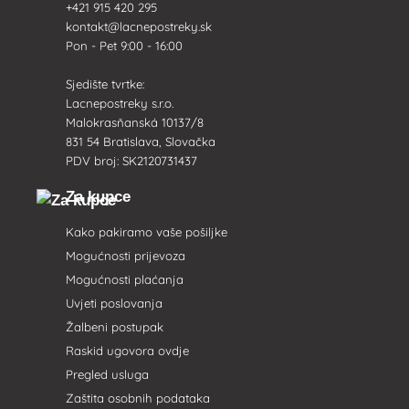
+421 915 420 295
kontakt@lacnepostreky.sk
Pon - Pet 9:00 - 16:00
Sjedište tvrtke:
Lacnepostreky s.r.o.
Malokrasňanská 10137/8
831 54 Bratislava, Slovačka
PDV broj: SK2120731437
Za kupce
Kako pakiramo vaše pošiljke
Mogućnosti prijevoza
Mogućnosti plaćanja
Uvjeti poslovanja
Žalbeni postupak
Raskid ugovora ovdje
Pregled usluga
Zaštita osobnih podataka