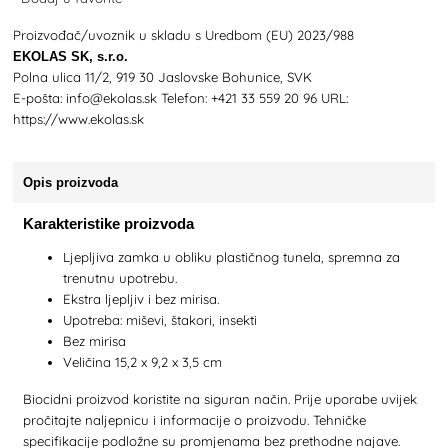
Proizvođač/uvoznik u skladu s Uredbom (EU) 2023/988
EKOLAS SK, s.r.o.
Polna ulica 11/2, 919 30 Jaslovske Bohunice, SVK
E-pošta: info@ekolas.sk Telefon: +421 33 559 20 96 URL:
https://www.ekolas.sk
Opis proizvoda
Karakteristike proizvoda
Ljepljiva zamka u obliku plastičnog tunela, spremna za
trenutnu upotrebu.
Ekstra ljepljiv i bez mirisa.
Upotreba: miševi, štakori, insekti
Bez mirisa
Veličina 15,2 x 9,2 x 3,5 cm
Biocidni proizvod koristite na siguran način. Prije uporabe uvijek
pročitajte naljepnicu i informacije o proizvodu. Tehničke
specifikacije podložne su promjenama bez prethodne najave.