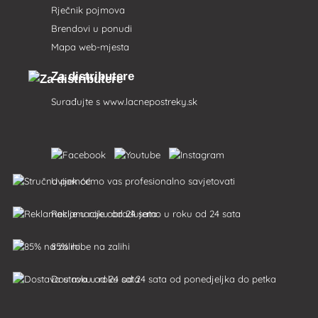
Rječnik pojmova
Brendovi u ponudi
Mapa web-mjesta
Za distributere
Surađujte s
www.lacnepostreky.sk
Uvijek ćemo vas profesionalno savjetovati
Reklamacije obrađujemo u roku od 24 sata
85% robe na zalihi
Dostava u roku od 24 sata od ponedjeljka do petka