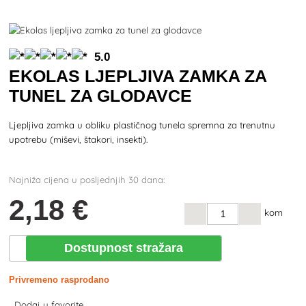
5.0
EKOLAS LJEPLJIVA ZAMKA ZA
TUNEL ZA GLODAVCE
Ljepljiva zamka u obliku plastičnog tunela spremna za trenutnu
upotrebu (miševi, štakori, insekti).
Najniža cijena u posljednjih 30 dana:
2
,18 €
kom
Dostupnost stražara
Privremeno rasprodano
Dodaj u favorite