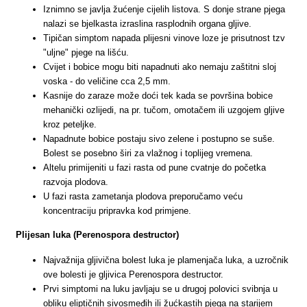
Iznimno se javlja žućenje cijelih listova. S donje strane pjega
nalazi se bjelkasta izraslina rasplodnih organa gljive.
Tipičan simptom napada plijesni vinove loze je prisutnost tzv
"uljne" pjege na lišću.
Cvijet i bobice mogu biti napadnuti ako nemaju zaštitni sloj
voska - do veličine cca 2,5 mm.
Kasnije do zaraze može doći tek kada se površina bobice
mehanički ozlijedi, na pr. tučom, omotačem ili uzgojem gljive
kroz peteljke.
Napadnute bobice postaju sivo zelene i postupno se suše.
Bolest se posebno širi za vlažnog i toplijeg vremena.
Altelu primijeniti u fazi rasta od pune cvatnje do početka
razvoja plodova.
U fazi rasta zametanja plodova preporučamo veću
koncentraciju pripravka kod primjene.
Plijesan luka (Perenospora destructor)
Najvažnija gljivična bolest luka je plamenjača luka, a uzročnik
ove bolesti je gljivica Perenospora destructor.
Prvi simptomi na luku javljaju se u drugoj polovici svibnja u
obliku eliptičnih sivosmeđih ili žućkastih pjega na starijem