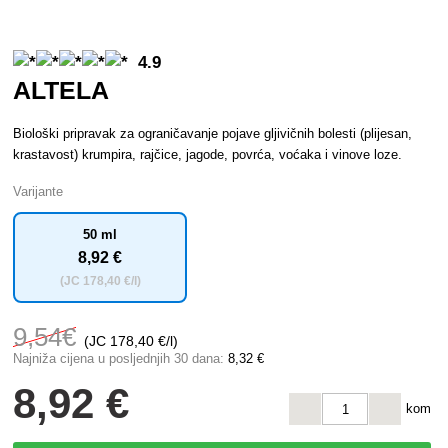
4.9
ALTELA
Biološki pripravak za ograničavanje pojave gljivičnih bolesti (plijesan,
krastavost) krumpira, rajčice, jagode, povrća, voćaka i vinove loze.
Varijante
50 ml
8
,92 €
(JC
178
,40 €/l)
9
,54€
(JC
178
,40 €/l)
Najniža cijena u posljednjih 30 dana:
8
,32 €
8
,92 €
kom