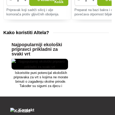
Pripravak koji sadrži silicij i ulje
Preparat na bazi bakra i ci
komorača protiv gljivičnih oboljenja.
povećava otpornost biljaka
bakterijske i gljivične bole
pojavu bolesti i optimizira 
Kako koristiti Altela?
Najpopularniji ekološki
pripravci prikladni za
svaki vrt
Iskoristite puni potencijal ekoloških
pripravaka za vrt s kojima ne morate
brinuti o zagađenju okolne prirode.
Također su sigurni za djecu i
životinje.
Kontakt