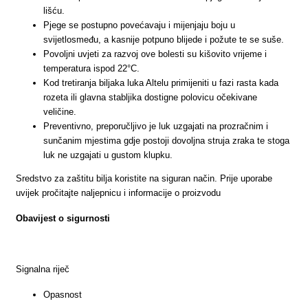
lišću.
Pjege se postupno povećavaju i mijenjaju boju u
svijetlosmeđu, a kasnije potpuno blijede i požute te se suše.
Povoljni uvjeti za razvoj ove bolesti su kišovito vrijeme i
temperatura ispod 22°C.
Kod tretiranja biljaka luka Altelu primijeniti u fazi rasta kada
rozeta ili glavna stabljika dostigne polovicu očekivane
veličine.
Preventivno, preporučljivo je luk uzgajati na prozračnim i
sunčanim mjestima gdje postoji dovoljna struja zraka te stoga
luk ne uzgajati u gustom klupku.
Sredstvo za zaštitu bilja koristite na siguran način. Prije uporabe
uvijek pročitajte naljepnicu i informacije o proizvodu
Obavijest o sigurnosti
Signalna riječ
Opasnost