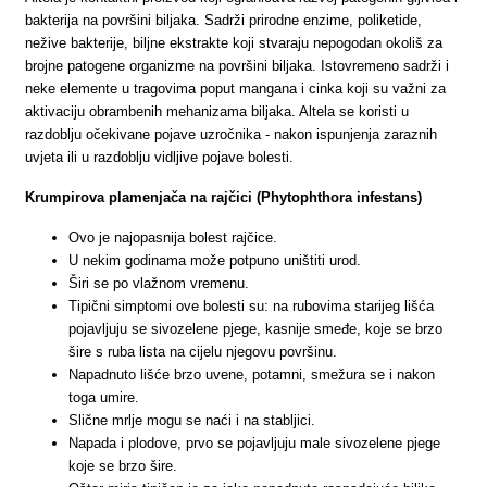
bakterija na površini biljaka. Sadrži prirodne enzime, poliketide,
nežive bakterije, biljne ekstrakte koji stvaraju nepogodan okoliš za
brojne patogene organizme na površini biljaka. Istovremeno sadrži i
neke elemente u tragovima poput mangana i cinka koji su važni za
aktivaciju obrambenih mehanizama biljaka. Altela se koristi u
razdoblju očekivane pojave uzročnika - nakon ispunjenja zaraznih
uvjeta ili u razdoblju vidljive pojave bolesti.
Krumpirova plamenjača na rajčici (Phytophthora infestans)
Ovo je najopasnija bolest rajčice.
U nekim godinama može potpuno uništiti urod.
Širi se po vlažnom vremenu.
Tipični simptomi ove bolesti su: na rubovima starijeg lišća
pojavljuju se sivozelene pjege, kasnije smeđe, koje se brzo
šire s ruba lista na cijelu njegovu površinu.
Napadnuto lišće brzo uvene, potamni, smežura se i nakon
toga umire.
Slične mrlje mogu se naći i na stabljici.
Napada i plodove, prvo se pojavljuju male sivozelene pjege
koje se brzo šire.