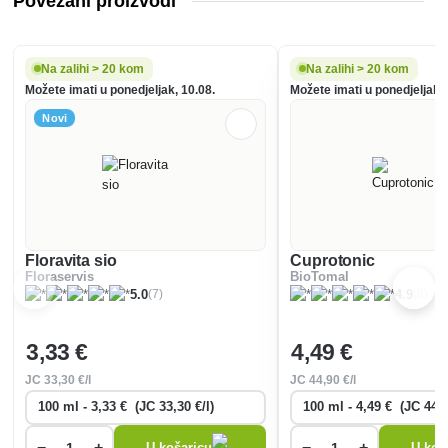
Povezani proizvodi
Na zalihi > 20 kom
Na zalihi > 20 kom
Možete imati u ponedjeljak, 10.08.
Možete imati u ponedjeljak, 
Novi
Floravita sio
Cuprotonic
Floraservis
BioTomal
(7)
(8)
5.0
4.9
3
,33 €
4
,49 €
JC
33
,30 €/l
JC
44
,90 €/l
−
+
−
+
U košaricu
U koš