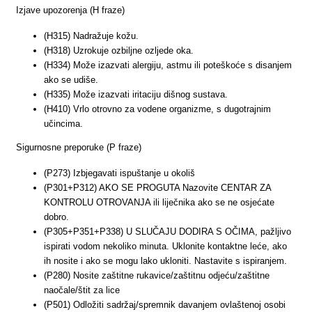
Izjave upozorenja (H fraze)
(H315) Nadražuje kožu.
(H318) Uzrokuje ozbiljne ozljede oka.
(H334) Može izazvati alergiju, astmu ili poteškoće s disanjem
ako se udiše.
(H335) Može izazvati iritaciju dišnog sustava.
(H410) Vrlo otrovno za vodene organizme, s dugotrajnim
učincima.
Sigurnosne preporuke (P fraze)
(P273) Izbjegavati ispuštanje u okoliš
(P301+P312) AKO SE PROGUTA Nazovite CENTAR ZA
KONTROLU OTROVANJA ili liječnika ako se ne osjećate
dobro.
(P305+P351+P338) U SLUČAJU DODIRA S OČIMA, pažljivo
ispirati vodom nekoliko minuta. Uklonite kontaktne leće, ako
ih nosite i ako se mogu lako ukloniti. Nastavite s ispiranjem.
(P280) Nosite zaštitne rukavice/zaštitnu odjeću/zaštitne
naočale/štit za lice
(P501) Odložiti sadržaj/spremnik davanjem ovlaštenoj osobi