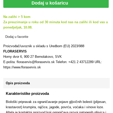
Dodaj u košaricu
Na zalihi > 5 kom
Za preuzimanje u roku od 30 minuta kod nas na zalihi ili kod vas u
ponedjeljak, 10.08.
Dodaj u favorite
Proizvođač/uvoznik u skladu s Uredbom (EU) 2023/988
FLORASERVIS
Horny dvor 6, 900 27 Bernolakovo, SVK
E-pošta: floraservis@floraservis.sk Telefon: +421 2 43712289 URL:
https://www.floraservis.sk
Opis proizvoda
Karakteristike proizvoda
Biološki pripravak za ograničavanje pojave gljivičnih bolesti (plijesan,
krastavost) krumpira, rajčice, jagode, povrća, voćaka i vinove loze.
Altela je kontaktni proizvod koji ograničava razvoj patogenih gljivica i