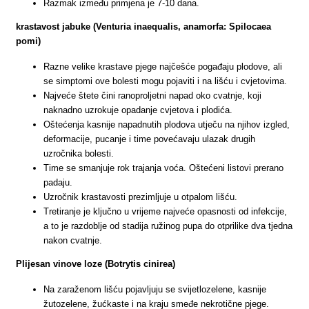
Razmak između primjena je 7-10 dana.
krastavost jabuke (Venturia inaequalis, anamorfa: Spilocaea
pomi)
Razne velike krastave pjege najčešće pogađaju plodove, ali
se simptomi ove bolesti mogu pojaviti i na lišću i cvjetovima.
Najveće štete čini ranoproljetni napad oko cvatnje, koji
naknadno uzrokuje opadanje cvjetova i plodića.
Oštećenja kasnije napadnutih plodova utječu na njihov izgled,
deformacije, pucanje i time povećavaju ulazak drugih
uzročnika bolesti.
Time se smanjuje rok trajanja voća. Oštećeni listovi prerano
padaju.
Uzročnik krastavosti prezimljuje u otpalom lišću.
Tretiranje je ključno u vrijeme najveće opasnosti od infekcije,
a to je razdoblje od stadija ružinog pupa do otprilike dva tjedna
nakon cvatnje.
Plijesan vinove loze (Botrytis cinirea)
Na zaraženom lišću pojavljuju se svijetlozelene, kasnije
žutozelene, žućkaste i na kraju smeđe nekrotične pjege.