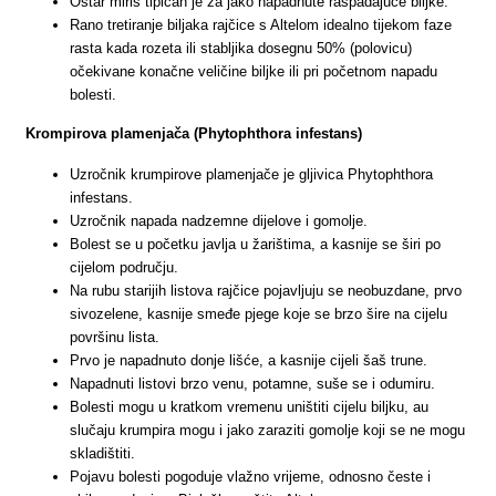
Oštar miris tipičan je za jako napadnute raspadajuće biljke.
Rano tretiranje biljaka rajčice s Altelom idealno tijekom faze
rasta kada rozeta ili stabljika dosegnu 50% (polovicu)
očekivane konačne veličine biljke ili pri početnom napadu
bolesti.
Krompirova plamenjača (Phytophthora infestans)
Uzročnik krumpirove plamenjače je gljivica Phytophthora
infestans.
Uzročnik napada nadzemne dijelove i gomolje.
Bolest se u početku javlja u žarištima, a kasnije se širi po
cijelom području.
Na rubu starijih listova rajčice pojavljuju se neobuzdane, prvo
sivozelene, kasnije smeđe pjege koje se brzo šire na cijelu
površinu lista.
Prvo je napadnuto donje lišće, a kasnije cijeli šaš trune.
Napadnuti listovi brzo venu, potamne, suše se i odumiru.
Bolesti mogu u kratkom vremenu uništiti cijelu biljku, au
slučaju krumpira mogu i jako zaraziti gomolje koji se ne mogu
skladištiti.
Pojavu bolesti pogoduje vlažno vrijeme, odnosno česte i