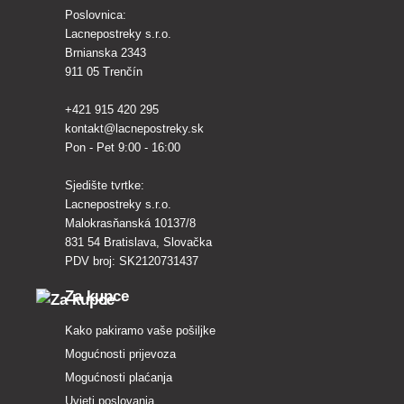
Poslovnica:
Lacnepostreky s.r.o.
Brnianska 2343
911 05 Trenčín
+421 915 420 295
kontakt@lacnepostreky.sk
Pon - Pet 9:00 - 16:00
Sjedište tvrtke:
Lacnepostreky s.r.o.
Malokrasňanská 10137/8
831 54 Bratislava, Slovačka
PDV broj: SK2120731437
Za kupce
Kako pakiramo vaše pošiljke
Mogućnosti prijevoza
Mogućnosti plaćanja
Uvjeti poslovanja