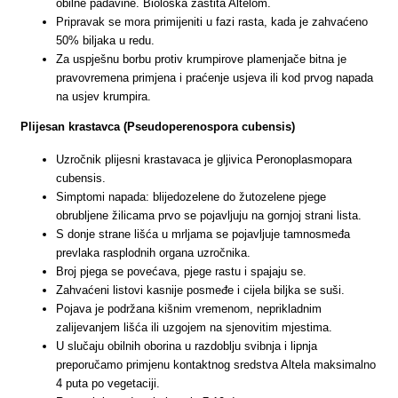
obilne padavine. Biološka zaštita Altelom.
Pripravak se mora primijeniti u fazi rasta, kada je zahvaćeno
50% biljaka u redu.
Za uspješnu borbu protiv krumpirove plamenjače bitna je
pravovremena primjena i praćenje usjeva ili kod prvog napada
na usjev krumpira.
Plijesan krastavca (Pseudoperenospora cubensis)
Uzročnik plijesni krastavaca je gljivica Peronoplasmopara
cubensis.
Simptomi napada: blijedozelene do žutozelene pjege
obrubljene žilicama prvo se pojavljuju na gornjoj strani lista.
S donje strane lišća u mrljama se pojavljuje tamnosmeđa
prevlaka rasplodnih organa uzročnika.
Broj pjega se povećava, pjege rastu i spajaju se.
Zahvaćeni listovi kasnije posmeđe i cijela biljka se suši.
Pojava je podržana kišnim vremenom, neprikladnim
zalijevanjem lišća ili uzgojem na sjenovitim mjestima.
U slučaju obilnih oborina u razdoblju svibnja i lipnja
preporučamo primjenu kontaktnog sredstva Altela maksimalno
4 puta po vegetaciji.