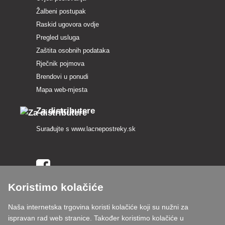
Žalbeni postupak
Raskid ugovora ovdje
Pregled usluga
Zaštita osobnih podataka
Rječnik pojmova
Brendovi u ponudi
Mapa web-mjesta
Za distributere
Surađujte s
www.lacnepostreky.sk
Koristimo kolačiće
Uvijek ćemo vas profesionalno savjetovati
Naša internetska trgovina koristi kolačiće koji su nužni za
Reklamacije obrađujemo u roku od 24 sata
ispravan rad web stranice. Također koristimo kolačiće u