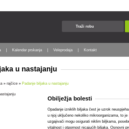
a
Kalendar prskanja
Veleprodaja
Kontakt
jaka u nastajanju
ka
»
rajčice
»
Padanje biljaka u nastajanju
Obilježja bolesti
Opadanje izniklih biljaka čest je uzrok neuspjeha 
u njoj uključeno nekoliko mikroorganizama, to je
uzgajivači mogu osigurati niklim biljkama, poseb
vitalnost i otpornost nicajućih biljaka. Osnovni 