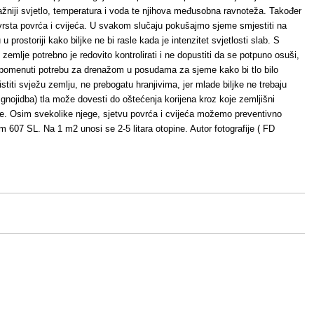
važniji svjetlo, temperatura i voda te njihova međusobna ravnoteža. Također
 vrsta povrća i cvijeća. U svakom slučaju pokušajmo sjeme smjestiti na
 u prostoriji kako biljke ne bi rasle kada je intenzitet svjetlosti slab. S
zemlje potrebno je redovito kontrolirati i ne dopustiti da se potpuno osuši,
o spomenuti potrebu za drenažom u posudama za sjeme kako bi tlo bilo
stiti svježu zemlju, ne prebogatu hranjivima, jer mlade biljke ne trebaju
a gnojidba) tla može dovesti do oštećenja korijena kroz koje zemljišni
jke. Osim svekolike njege, sjetvu povrća i cvijeća možemo preventivno
rom 607 SL. Na 1 m2 unosi se 2-5 litara otopine.
Autor fotografije (
FD