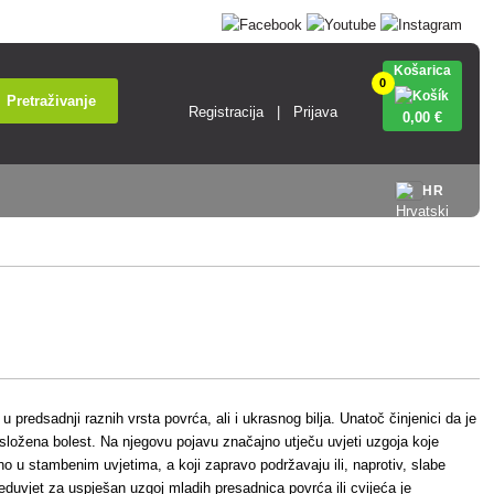
Košarica
0
Pretraživanje
Registracija
Prijava
0
,00 €
HR
u predsadnji raznih vrsta povrća, ali i ukrasnog bilja. Unatoč činjenici da je
 složena bolest. Na njegovu pojavu značajno utječu uvjeti uzgoja koje
no u stambenim uvjetima, a koji zapravo podržavaju ili, naprotiv, slabe
preduvjet za uspješan uzgoj mladih presadnica povrća ili cvijeća je