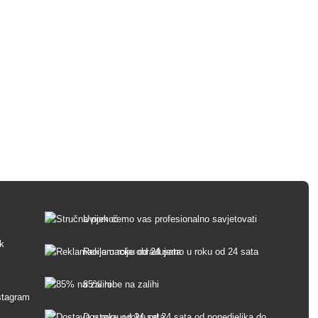
Uvijek ćemo vas profesionalno savjetovati
sk
Reklamacije obrađujemo u roku od 24 sata
85% robe na zalihi
Dostava u roku od 24 sata od ponedjeljka do