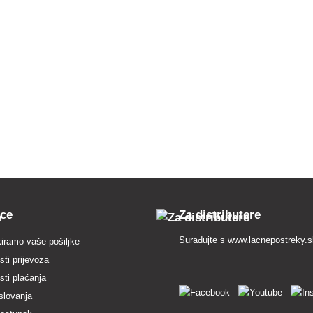
pce
Za distributere
Surađujte s
www.lacnepostreky.
iramo vaše pošiljke
ti prijevoza
ti plaćanja
slovanja