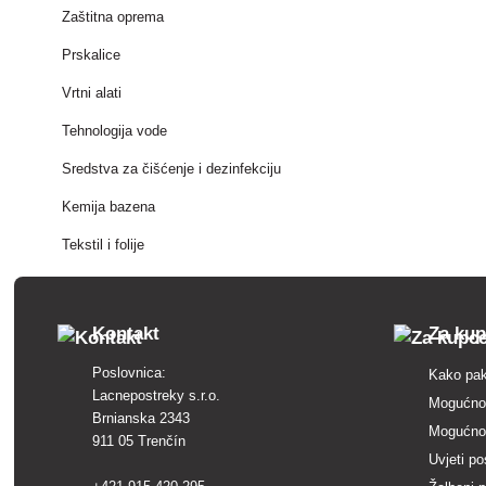
Zaštitna oprema
Prskalice
Vrtni alati
Tehnologija vode
Sredstva za čišćenje i dezinfekciju
Kemija bazena
Tekstil i folije
Kontakt
Za ku
Poslovnica:
Kako pak
Lacnepostreky s.r.o.
Mogućnos
Brnianska 2343
Mogućnos
911 05 Trenčín
Uvjeti po