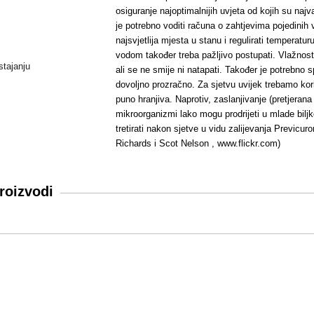
osiguranje najoptimalnijih uvjeta od kojih su naj
je potrebno voditi računa o zahtjevima pojedinih
najsvjetlija mjesta u stanu i regulirati temperaturu
vodom također treba pažljivo postupati. Vlažnost 
ali se ne smije ni natapati. Također je potrebn
dovoljno prozračno. Za sjetvu uvijek trebamo kori
puno hranjiva. Naprotiv, zaslanjivanje (pretjeran
mikroorganizmi lako mogu prodrijeti u mlade bil
tretirati nakon sjetve u vidu zalijevanja Previcu
Richards i
Scot Nelson
, www.flickr.com)
roizvodi