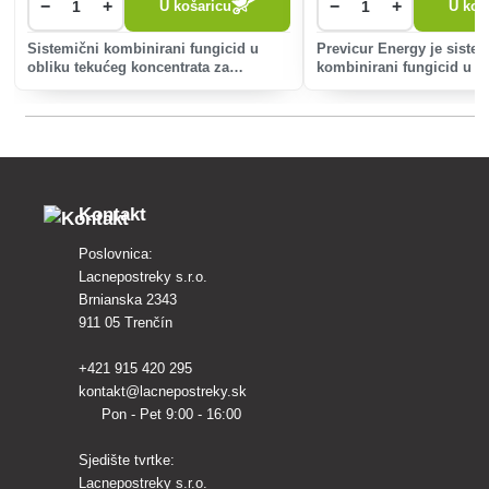
−
+
−
+
U košaricu
U koš
Sistemični kombinirani fungicid u
Previcur Energy je siste
obliku tekućeg koncentrata za
kombinirani fungicid u 
razrjeđivanje s vodom s preventivnim
obliku. koncentrat za raz
i kurativnim (terapijskim) djelovanjem,
vodom s preventivnim i 
namijenjen za suzbijanje zemljišnih i
(terapijskim) djelovanje
folijarnih bolest
za zaštitu povrća, ukras
Kontakt
Poslovnica:
Lacnepostreky s.r.o.
Brnianska 2343
911 05 Trenčín
+421 915 420 295
kontakt@lacnepostreky.sk
Pon - Pet 9:00 - 16:00
Sjedište tvrtke:
Lacnepostreky s.r.o.