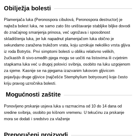
Obilježja bolesti
Plamenjača luka (Peronospora cibulová, Peronospora destructor) je
najteža bolest luka, ne samo zato što uništavanje stabljike biljke dovodi
do značajnog smanjenja prinosa, već ugrožava i sposobnost
skladištenja luka, jer luk napadnut plamenjačom luka obično je
sekundarno zaražena truležom vrata, koju uzrokuje nekoliko vrsta gljiva
iz roda Botrytis. Prvi simptomi bolesti u obliku relativno velikih,
žućkastih ili sivo-smeđih pjega mogu se uočiti na listovima ili cvjetnim
stapkama luka već u drugoj polovici svibnja, osobito na luku uzgojenom
za sjeme. Kasnije se na pjegama izazvanim lukovom gljivicom
pojavljuju druge gljivice (najčešće Stemphylium botryosum) koje često
kriju pravog uzročnika bolesti.
Mogućnosti zaštite
Ponovljeno prskanje usjeva luka u razmacima od 10 do 14 dana od
sredine svibnja, osobito po kišnom vremenu. U tekućinu za prskanje
mora se dodati i sredstvo za vlaženje
Preporučeni proizvodi