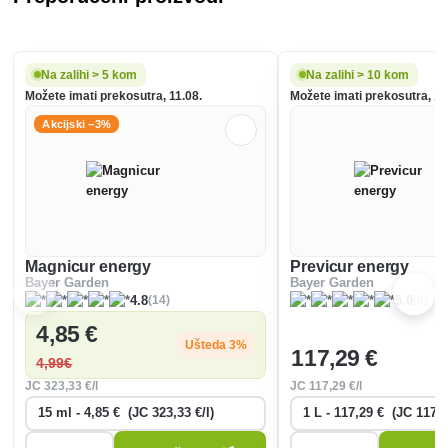
Na zalihi > 5 kom
Na zalihi > 10 kom
Možete imati prekosutra, 11.08.
Možete imati prekosutra, 11
Akcijski −3%
Magnicur energy
Previcur energy
Bayer Garden
Bayer Garden
(14)
(8)
4.8
5.0
4
,85 €
Ušteda 3%
117
,29 €
4
,99€
JC
323
,33 €/l
JC
117
,29 €/l