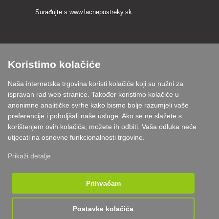
Surađujte s
www.lacnepostreky.sk
Koristimo kolačiće
Uvijek ćemo vas profesionalno savjetovati
Naša internetska trgovina koristi kolačiće koji su nužni za
Reklamacije obrađujemo u roku od 24 sata
ispravan rad web stranice. Također koristimo kolačiće u
anonimne analitičke svrhe kako bismo bolje razumjeli vaše
85% robe na zalihi
preferencije i poboljšali naše usluge. Ako se ne slažete s
korištenjem ovih kolačića, možete ih odbiti. Vaša odluka neće
Dostava u roku od 24 sata od ponedjeljka do petka
utjecati na osnovne funkcionalnosti trgovine.
Prikaži detalje
Prihvaćam
Postavke kolačića