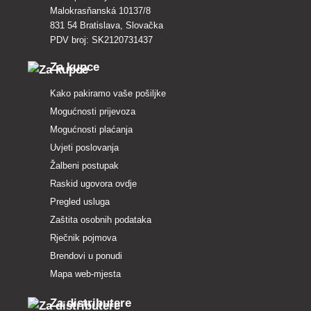
Malokrasňanská 10137/8
831 54 Bratislava, Slovačka
PDV broj: SK2120731437
Za kupce
Kako pakiramo vaše pošiljke
Mogućnosti prijevoza
Mogućnosti plaćanja
Uvjeti poslovanja
Žalbeni postupak
Raskid ugovora ovdje
Pregled usluga
Zaštita osobnih podataka
Rječnik pojmova
Brendovi u ponudi
Mapa web-mjesta
Za distributere