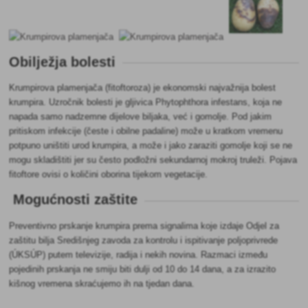
Obilježja bolesti
Krumpirova plamenjača (fitoftoroza) je ekonomski najvažnija bolest
krumpira. Uzročnik bolesti je gljivica Phytophthora infestans, koja ne
napada samo nadzemne dijelove biljaka, već i gomolje. Pod jakim
pritiskom infekcije (česte i obilne padaline) može u kratkom vremenu
potpuno uništiti urod krumpira, a može i jako zaraziti gomolje koji se ne
mogu skladištiti jer su često podložni sekundarnoj mokroj truleži. Pojava
fitoftore ovisi o količini oborina tijekom vegetacije.
Mogućnosti zaštite
Preventivno prskanje krumpira prema signalima koje izdaje Odjel za
zaštitu bilja Središnjeg zavoda za kontrolu i ispitivanje poljoprivrede
(ÚKSÚP) putem televizije, radija i nekih novina. Razmaci između
pojedinih prskanja ne smiju biti dulji od 10 do 14 dana, a za izrazito
kišnog vremena skraćujemo ih na tjedan dana.