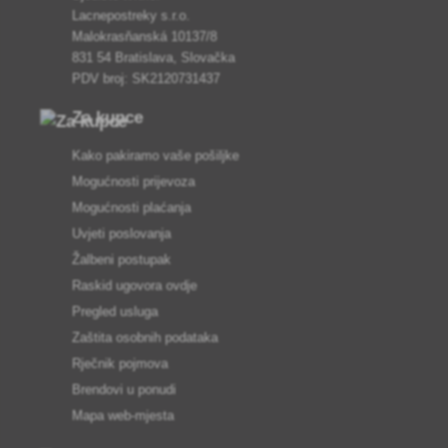
Lacnepostreky s.r.o.
Malokrasňanská 10137/8
831 54 Bratislava, Slovačka
PDV broj: SK2120731437
Za kupce
Kako pakiramo vaše pošiljke
Mogućnosti prijevoza
Mogućnosti plaćanja
Uvjeti poslovanja
Žalbeni postupak
Raskid ugovora ovdje
Pregled usluga
Zaštita osobnih podataka
Rječnik pojmova
Brendovi u ponudi
Mapa web-mjesta