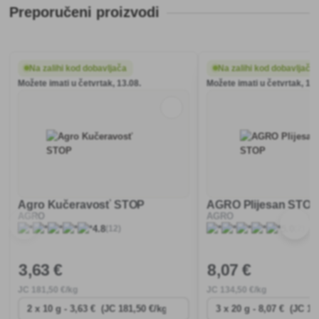
Preporučeni proizvodi
Na zalihi kod dobavljača
Na zalihi kod dobavljača
Možete imati u četvrtak, 13.08.
Možete imati u četvrtak, 13.
Agro Kučeravosť STOP
AGRO Plijesan STOP
AGRO
AGRO
(12)
(2)
4.8
5.0
3
,63 €
8
,07 €
JC
181
,50 €/kg
JC
134
,50 €/kg