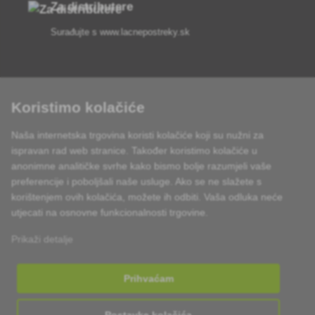
Za distributere
Surađujte s
www.lacnepostreky.sk
Koristimo kolačiće
Uvijek ćemo vas profesionalno savjetovati
Naša internetska trgovina koristi kolačiće koji su nužni za
Reklamacije obrađujemo u roku od 24 sata
ispravan rad web stranice. Također koristimo kolačiće u
anonimne analitičke svrhe kako bismo bolje razumjeli vaše
85% robe na zalihi
preferencije i poboljšali naše usluge. Ako se ne slažete s
korištenjem ovih kolačića, možete ih odbiti. Vaša odluka neće
Dostava u roku od 24 sata od ponedjeljka do petka
utjecati na osnovne funkcionalnosti trgovine.
Prikaži detalje
Prihvaćam