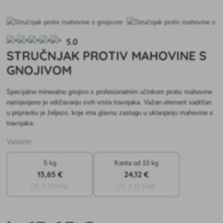
5.0
STRUČNJAK PROTIV MAHOVINE S
GNOJIVOM
Specijalno mineralno gnojivo s profesionalnim učinkom protiv mahovine
namijenjeno je održavanju svih vrsta travnjaka. Važan element sadržan
u pripravku je željezo, koje ima glavnu zaslugu u uklanjanju mahovine s
travnjaka.
Varijante
5 kg
Kanta od 10 kg
13
,65 €
24
,12 €
(JC
2
,73 €/kg)
(JC
2
,41 €/kg)