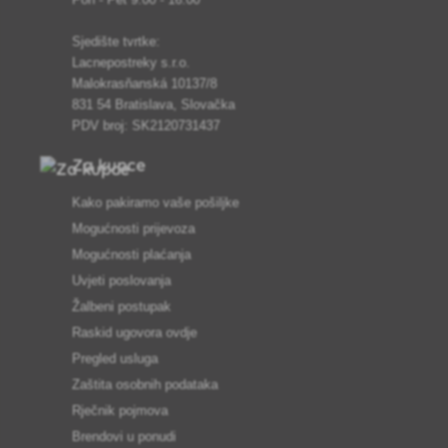
Sjedište tvrtke:
Lacnepostreky s.r.o.
Malokrasňanská 10137/8
831 54 Bratislava, Slovačka
PDV broj: SK2120731437
Za kupce
Kako pakiramo vaše pošiljke
Mogućnosti prijevoza
Mogućnosti plaćanja
Uvjeti poslovanja
Žalbeni postupak
Raskid ugovora ovdje
Pregled usluga
Zaštita osobnih podataka
Rječnik pojmova
Brendovi u ponudi