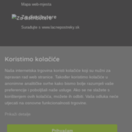
Mapa web-mjesta
Za distributere
Surađujte s
www.lacnepostreky.sk
Koristimo kolačiće
Uvijek ćemo vas profesionalno savjetovati
Naša internetska trgovina koristi kolačiće koji su nužni za
Reklamacije obrađujemo u roku od 24 sata
ispravan rad web stranice. Također koristimo kolačiće u
anonimne analitičke svrhe kako bismo bolje razumjeli vaše
85% robe na zalihi
preferencije i poboljšali naše usluge. Ako se ne slažete s
korištenjem ovih kolačića, možete ih odbiti. Vaša odluka neće
Dostava u roku od 24 sata od ponedjeljka do petka
utjecati na osnovne funkcionalnosti trgovine.
Prikaži detalje
Prihvaćam