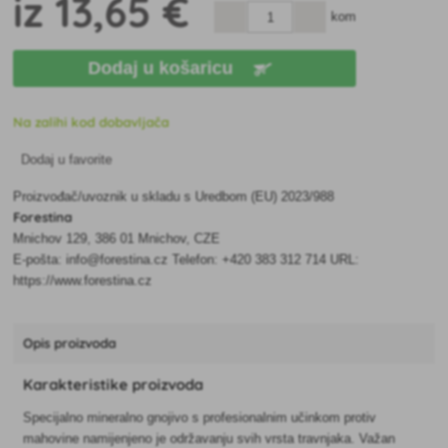
iz
13
,65 €
kom
Dodaj u košaricu
Na zalihi kod dobavljača
Dodaj u favorite
Proizvođač/uvoznik u skladu s Uredbom (EU) 2023/988
Forestina
Mnichov 129, 386 01 Mnichov, CZE
E-pošta: info@forestina.cz Telefon: +420 383 312 714 URL:
https://www.forestina.cz
Opis proizvoda
Karakteristike proizvoda
Specijalno mineralno gnojivo s profesionalnim učinkom protiv
mahovine namijenjeno je održavanju svih vrsta travnjaka. Važan