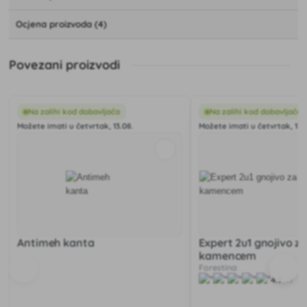
Ocjena proizvoda (4)
Povezani proizvodi
Na zalihi kod dobavljača
Na zalihi kod dobavljača
Možete imati u četvrtak, 13.08.
Možete imati u četvrtak, 13.
Antimeh kanta
Expert 2u1 gnojivo za
kamencem
Forestina
4.9
(8)