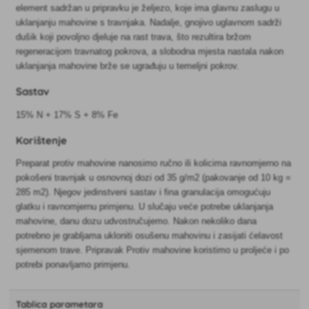
element sadržan u pripravku je željezo, koje ima glavnu zaslugu u
uklanjanju mahovine s travnjaka. Nadalje, gnojivo uglavnom sadrži
dušik koji povoljno djeluje na rast trava, što rezultira bržom
regeneracijom travnatog pokrova, a slobodna mjesta nastala nakon
uklanjanja mahovine brže se ugrađuju u temeljni pokrov.
Sastav
15% N + 17% S + 8% Fe
Korištenje
Preparat protiv mahovine nanosimo ručno ili kolicima ravnomjerno na
pokošeni travnjak u osnovnoj dozi od 35 g/m2 (pakovanje od 10 kg =
285 m2). Njegov jedinstveni sastav i fina granulacija omogućuju
glatku i ravnomjernu primjenu. U slučaju veće potrebe uklanjanja
mahovine, danu dozu udvostručujemo. Nakon nekoliko dana
potrebno je grabljama ukloniti osušenu mahovinu i zasijati ćelavost
sjemenom trave. Pripravak Protiv mahovine koristimo u proljeće i po
potrebi ponavljamo primjenu.
Tablica parametara