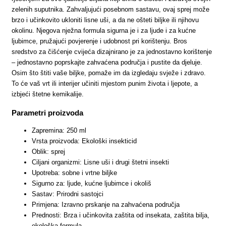
zelenih suputnika. Zahvaljujući posebnom sastavu, ovaj sprej može
brzo i učinkovito ukloniti lisne uši, a da ne ošteti biljke ili njihovu
okolinu. Njegova nježna formula sigurna je i za ljude i za kućne
ljubimce, pružajući povjerenje i udobnost pri korištenju. Bros
sredstvo za čišćenje cvijeća dizajnirano je za jednostavno korištenje
– jednostavno poprskajte zahvaćena područja i pustite da djeluje.
Osim što štiti vaše biljke, pomaže im da izgledaju svježe i zdravo.
To će vaš vrt ili interijer učiniti mjestom punim života i ljepote, a
izbjeći štetne kemikalije.
Parametri proizvoda
Zapremina: 250 ml
Vrsta proizvoda: Ekološki insekticid
Oblik: sprej
Ciljani organizmi: Lisne uši i drugi štetni insekti
Upotreba: sobne i vrtne biljke
Sigurno za: ljude, kućne ljubimce i okoliš
Sastav: Prirodni sastojci
Primjena: Izravno prskanje na zahvaćena područja
Prednosti: Brza i učinkovita zaštita od insekata, zaštita bilja,
ekološka formula