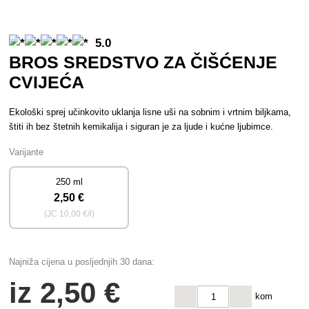
5.0
BROS SREDSTVO ZA ČIŠĆENJE
CVIJEĆA
Ekološki sprej učinkovito uklanja lisne uši na sobnim i vrtnim biljkama,
štiti ih bez štetnih kemikalija i siguran je za ljude i kućne ljubimce.
Varijante
250 ml
2
,50 €
(JC
10
,00 €/l)
Najniža cijena u posljednjih 30 dana:
iz
2
,50 €
kom