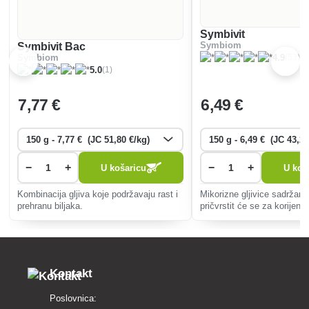
Symbivit
Symbivit Bac
Symbiom
(53)
Symbiom
4.9
(1)
5.0
7
,77 €
6
,49 €
−
+
−
+
U košaricu
U koš
Kombinacija gljiva koje podržavaju rast i
Mikorizne gljivice sadržan
prehranu biljaka.
pričvrstit će se za korijenje
rasti će, crpiti hranjive tvari 
podržavati biljku tijekom nj
Kontakt
Poslovnica: