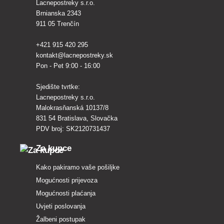
Lacnepostreky s.r.o.
Brnianska 2343
911 05 Trenčín
+421 915 420 295
kontakt@lacnepostreky.sk
Pon - Pet 9:00 - 16:00
Sjedište tvrtke:
Lacnepostreky s.r.o.
Malokrasňanská 10137/8
831 54 Bratislava, Slovačka
PDV broj: SK2120731437
Za kupce
Kako pakiramo vaše pošiljke
Mogućnosti prijevoza
Mogućnosti plaćanja
Uvjeti poslovanja
Žalbeni postupak