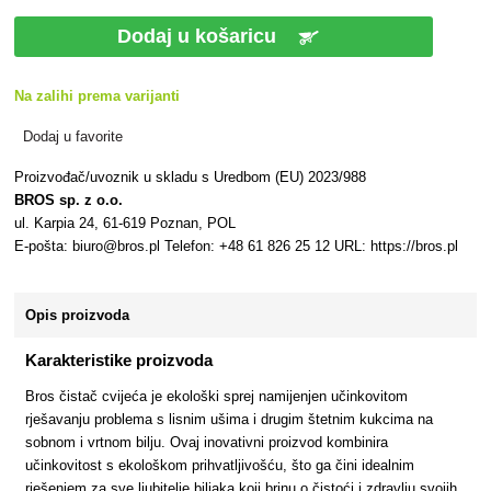
Dodaj u košaricu
Na zalihi prema varijanti
Dodaj u favorite
Proizvođač/uvoznik u skladu s Uredbom (EU) 2023/988
BROS sp. z o.o.
ul. Karpia 24, 61-619 Poznan, POL
E-pošta: biuro@bros.pl Telefon: +48 61 826 25 12 URL: https://bros.pl
Opis proizvoda
Karakteristike proizvoda
Bros čistač cvijeća je ekološki sprej namijenjen učinkovitom
rješavanju problema s lisnim ušima i drugim štetnim kukcima na
sobnom i vrtnom bilju. Ovaj inovativni proizvod kombinira
učinkovitost s ekološkom prihvatljivošću, što ga čini idealnim
rješenjem za sve ljubitelje biljaka koji brinu o čistoći i zdravlju svojih