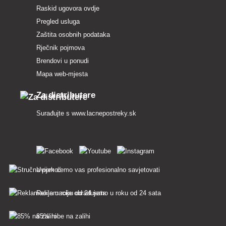
Raskid ugovora ovdje
Pregled usluga
Zaštita osobnih podataka
Rječnik pojmova
Brendovi u ponudi
Mapa web-mjesta
Za distributere
Surađujte s
www.lacnepostreky.sk
Uvijek ćemo vas profesionalno savjetovati
Reklamacije obrađujemo u roku od 24 sata
85% robe na zalihi