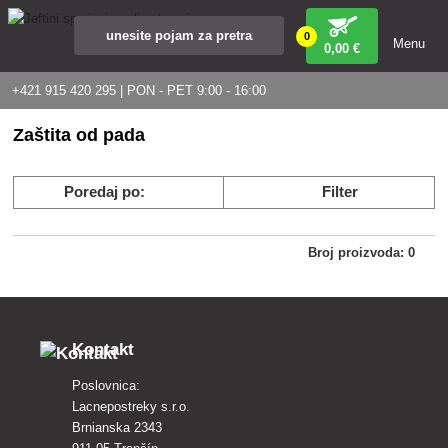
0
Menu
0
,00 €
+421 915 420 295 | PON - PET 9:00 - 16:00
Zaštita od pada
Poredaj po:
Filter
Broj proizvoda: 0
Kontakt
Poslovnica:
Lacnepostreky s.r.o.
Brnianska 2343