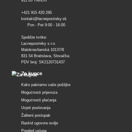
911 05 Trenčín
+421 915 420 295
kontakt@lacnepostreky.sk
Pon - Pet 9:00 - 16:00
Sjedište tvrtke:
Lacnepostreky s.r.o.
Malokrasňanská 10137/8
831 54 Bratislava, Slovačka
PDV broj: SK2120731437
Za kupce
Kako pakiramo vaše pošiljke
Mogućnosti prijevoza
Mogućnosti plaćanja
Uvjeti poslovanja
Žalbeni postupak
Raskid ugovora ovdje
Pregled usluga