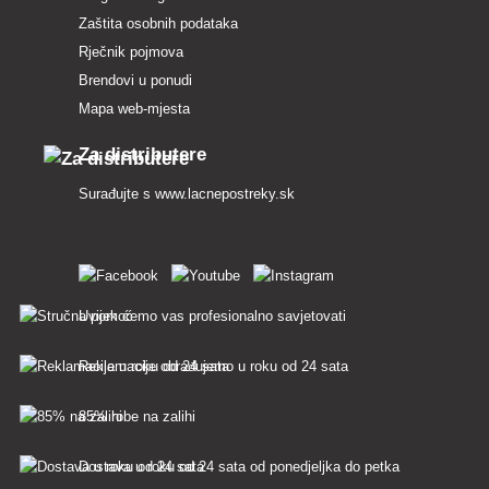
Zaštita osobnih podataka
Rječnik pojmova
Brendovi u ponudi
Mapa web-mjesta
Za distributere
Surađujte s
www.lacnepostreky.sk
Uvijek ćemo vas profesionalno savjetovati
Reklamacije obrađujemo u roku od 24 sata
85% robe na zalihi
Dostava u roku od 24 sata od ponedjeljka do petka