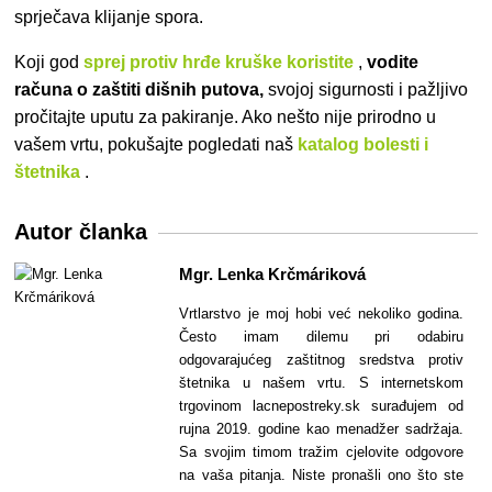
sprječava klijanje spora.
Koji god
sprej protiv hrđe kruške koristite
,
vodite
računa o zaštiti dišnih putova,
svojoj sigurnosti i pažljivo
pročitajte uputu za pakiranje. Ako nešto nije prirodno u
vašem vrtu, pokušajte pogledati naš
katalog bolesti i
štetnika
.
Autor članka
Mgr. Lenka Krčmáriková
Vrtlarstvo je moj hobi već nekoliko godina.
Često imam dilemu pri odabiru
odgovarajućeg zaštitnog sredstva protiv
štetnika u našem vrtu. S internetskom
trgovinom lacnepostreky.sk surađujem od
rujna 2019. godine kao menadžer sadržaja.
Sa svojim timom tražim cjelovite odgovore
na vaša pitanja. Niste pronašli ono što ste