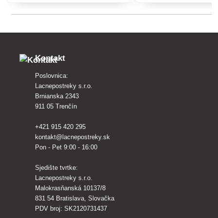
krastavosti i skladišnih bolesti zrna.
jezgre.
Kontakt
Poslovnica:
Lacnepostreky s.r.o.
Brnianska 2343
911 05 Trenčín
+421 915 420 295
kontakt@lacnepostreky.sk
Pon - Pet 9:00 - 16:00
Sjedište tvrtke:
Lacnepostreky s.r.o.
Malokrasňanská 10137/8
831 54 Bratislava, Slovačka
PDV broj: SK2120731437