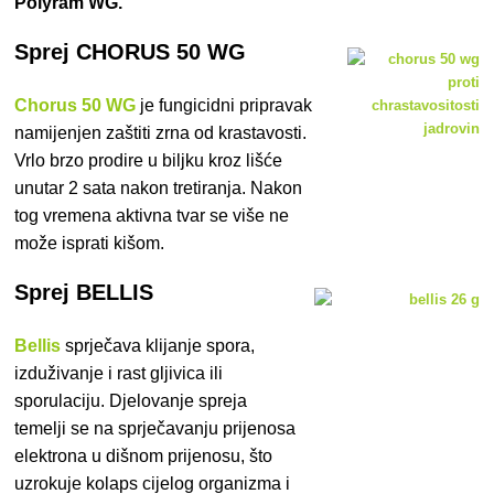
Polyram WG.
Sprej CHORUS 50 WG
Chorus 50 WG
je fungicidni pripravak
namijenjen zaštiti zrna od krastavosti.
Vrlo brzo prodire u biljku kroz lišće
unutar 2 sata nakon tretiranja. Nakon
tog vremena aktivna tvar se više ne
može isprati kišom.
Sprej BELLIS
Bellis
sprječava klijanje spora,
izduživanje i rast gljivica ili
sporulaciju. Djelovanje spreja
temelji se na sprječavanju prijenosa
elektrona u dišnom prijenosu, što
uzrokuje kolaps cijelog organizma i