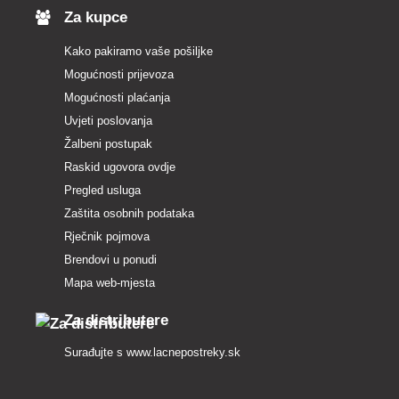
Za kupce
Kako pakiramo vaše pošiljke
Mogućnosti prijevoza
Mogućnosti plaćanja
Uvjeti poslovanja
Žalbeni postupak
Raskid ugovora ovdje
Pregled usluga
Zaštita osobnih podataka
Rječnik pojmova
Brendovi u ponudi
Mapa web-mjesta
Za distributere
Surađujte s
www.lacnepostreky.sk