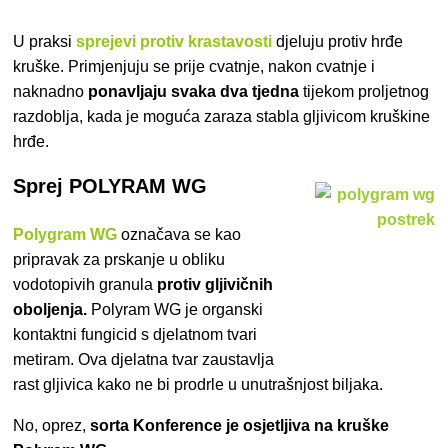
U praksi
sprejevi protiv krastavosti
djeluju protiv hrđe
kruške. Primjenjuju se prije cvatnje, nakon cvatnje i
naknadno
ponavljaju svaka dva tjedna
tijekom proljetnog
razdoblja, kada je moguća zaraza stabla gljivicom kruškine
hrđe.
Sprej POLYRAM WG
Polygram WG
označava se kao
pripravak za prskanje u obliku
vodotopivih granula
protiv gljivičnih
oboljenja.
Polyram WG je organski
kontaktni fungicid s djelatnom tvari
metiram. Ova djelatna tvar zaustavlja
rast gljivica kako ne bi prodrle u unutrašnjost biljaka.
No, oprez,
sorta Konference je osjetljiva na kruške