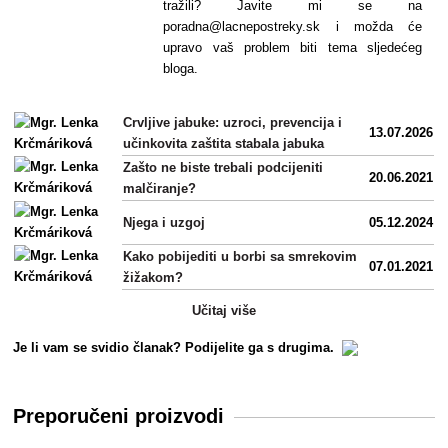
tražili? Javite mi se na
poradna@lacnepostreky.sk i možda će
upravo vaš problem biti tema sljedećeg
bloga.
Crvljive jabuke: uzroci, prevencija i
13.07.2026
učinkovita zaštita stabala jabuka
Zašto ne biste trebali podcijeniti
20.06.2021
malčiranje?
Njega i uzgoj
05.12.2024
Kako pobijediti u borbi sa smrekovim
07.01.2021
žižakom?
Učitaj više
Je li vam se svidio članak? Podijelite ga s drugima.
Preporučeni proizvodi