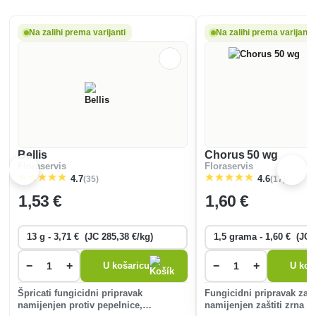
Na zalihi prema varijanti
Na zalihi prema varijanti
Bellis
Chorus 50 wg
Floraservis
Floraservis
(35)
(17)
4.7
4.6
1
,53 €
1
,60 €
−
+
−
+
U košaricu
U koš
Špricati fungicidni pripravak
Fungicidni pripravak za 
namijenjen protiv pepelnice,
namijenjen zaštiti zrna o