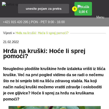
0
0
,00 €
Menu
+421 915 420 295 | PON - PET 9:00 - 16:00
Vijesti
»
Hrđa na kruški: Hoće li sprej pomoći?
21.02.2022
Hrđa na kruški: Hoće li sprej
pomoći?
Neugledno plodište kruškine hrđe izdaleka vrišti iz lišća
kruške. Već na prvi pogled vidimo da se radi o nečemu
što ne bi smjelo biti na lišću zdravog stabla. Na koji
način našoj kruški možemo vratiti zdravlje i osloboditi
je ove gljivice? Hoće li sprej za hrđu na kruškama
pomoći?