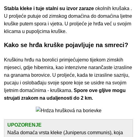
Stabla kleke i tuje stalni su izvor zaraze
okolnih krušaka
.
U proljeće putuje od zimskog domaćina do domaćina ljetne
kruške putem spora i vjetra. U proljeće je hrđa već u svojim
klicama u pupoljcima kruške.
Kako se hrđa kruške pojavljuje na smreci?
Kruškinu hrđu na borolici primjećujemo tijekom zimskih
mjeseci, gdje hibernira, kao
intenzivne narančaste izrasline
na granama borovice. U proljeće, kada te izrasline sazriju,
pucaju i oslobađaju svoje spore koje se usidre na svojim
ljetnim domaćinima - kruškama.
Spore ove gljive mogu
strujati zrakom na udaljenosti do 2 km.
UPOZORENJE
Naša domaća vrsta kleke (Juniperus communis), koja