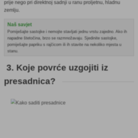
prije nego pri direktnoj sadnji u ranu proljetnu, hladnu
zemlju.
Naš savjet
Pomiješajte sastojke i nemojte stavljati jednu vrstu zajedno. Ako ih
napadne štetočina, brzo se razmnožavaju. Sjedinite sastojke,
pomiješajte papriku s rajčicom ili ih stavite na nekoliko mjesta u
stanu.
3. Koje povrće uzgojiti iz
presadnica?