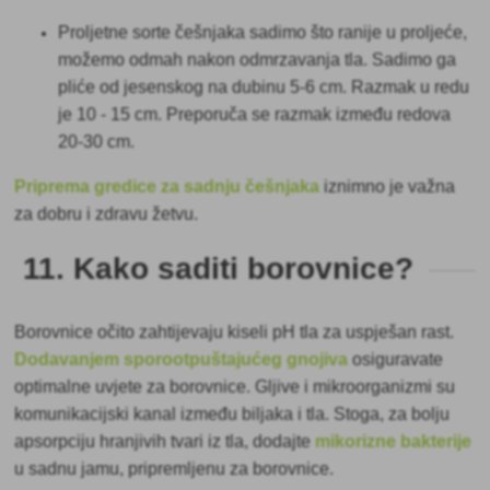
Proljetne sorte
češnjaka sadimo što ranije u proljeće,
možemo odmah nakon odmrzavanja tla. Sadimo ga
pliće od jesenskog na dubinu 5-6 cm. Razmak u redu
je 10 - 15 cm. Preporuča se razmak između redova
20-30 cm.
Priprema gredice za sadnju češnjaka
iznimno je važna
za dobru i zdravu žetvu.
11. Kako saditi borovnice?
Borovnice očito
zahtijevaju kiseli pH tla za uspješan rast.
Dodavanjem sporootpuštajućeg gnojiva
osiguravate
optimalne uvjete za borovnice. Gljive i mikroorganizmi su
komunikacijski kanal između biljaka i tla. Stoga, za bolju
apsorpciju hranjivih tvari iz tla, dodajte
mikorizne bakterije
u sadnu jamu, pripremljenu za borovnice.