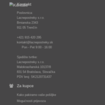
Kontakt
Poslovnica:
Lacnepostreky s.r.o.
Brnianska 2343
911 05 Trenčín
+421 915 420 295
kontakt@lacnepostreky.sk
Pon - Pet 9:00 - 16:00
Sjedište tvrtke:
Lacnepostreky s.r.o.
Malokrasňanská 10137/8
831 54 Bratislava, Slovačka
PDV broj: SK2120731437
Za kupce
Kako pakiramo vaše pošiljke
Mogućnosti prijevoza