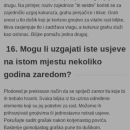
drugu. Na primjer, naziv zajednice "tri sestre" koristi se za
zajednički uzgoj kukuruza, graha penjačice i tikve. Grah
unosi u tlo dušik koji je korisno gnojivo za vitalni rast biljke,
tikva zasjenjuje tlo i zadržava vlagu, a kukuruz grahu služi
kao oslonac. Biljke pomažu jedna drugoj.
16. Mogu li uzgajati iste usjeve
na istom mjestu nekoliko
godina zaredom?
Plodored je prekrasan način da
se spriječi zamor tla koje bi
ih trebalo hraniti. Svaka biljka iz tla uzima određene
elemente koji su joj potrebni za rast. Možemo ih
prihranjivati gnojivima ili jednostavno rotirati usjeve.
Pokušajte saditi grašak nakon korjenastog povrća.
Bakterije gomoljastog graška pune tlo dušikom.