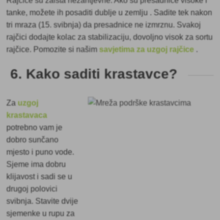
Rajčice su zaista nezahtjevne. Ako su presadnice visoke i
tanke, možete ih posaditi dublje u zemlju
. Sadite tek nakon
tri mraza (15. svibnja) da presadnice ne izmrznu. Svakoj
rajčici dodajte kolac za stabilizaciju, dovoljno visok za sortu
rajčice. Pomozite si našim
savjetima za uzgoj rajčice
.
6. Kako saditi krastavce?
Za
uzgoj
krastavaca
potrebno vam je
dobro sunčano
mjesto i puno vode.
Sjeme ima dobru
klijavost i sadi se u
drugoj polovici
svibnja. Stavite dvije
sjemenke u rupu za