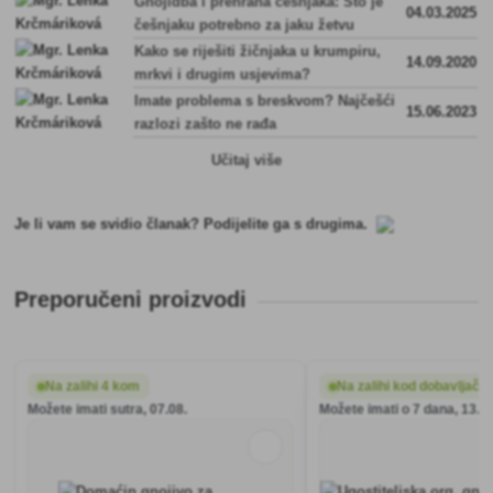
Gnojidba i prehrana češnjaka: Što je
04.03.2025
češnjaku potrebno za jaku žetvu
Kako se riješiti žičnjaka u krumpiru,
14.09.2020
mrkvi i drugim usjevima?
Imate problema s breskvom? Najčešći
15.06.2023
razlozi zašto ne rađa
Učitaj više
Je li vam se svidio članak? Podijelite ga s drugima.
Preporučeni proizvodi
Na zalihi 4 kom
Na zalihi kod dobavljača
Možete imati sutra, 07.08.
Možete imati o 7 dana, 13.08