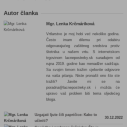
Autor članka
Mgr. Lenka Krčmáriková
Vrtlarstvo je moj hobi već nekoliko godina.
Često imam dilemu pri odabiru
odgovarajućeg zaštitnog sredstva protiv
štetnika u našem vrtu. S internetskom
trgovinom lacnepostreky.sk surađujem od
rujna 2019. godine kao menadžer sadržaja.
Sa svojim timom tražim cjelovite odgovore
na vaša pitanja. Niste pronašli ono što ste
tražili? Javite mi se na
poradna@lacnepostreky.sk i možda će
upravo vaš problem biti tema sljedećeg
bloga.
Uzgajati ljute čili papričice: Kako to
30.12.2022
učiniti?