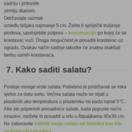
sadnju i pritisnite
zemlju dlanom.
Održavajte razmak
između biljaka najmanje 5 cm. Želite li spriječiti truljenje
plodova, upotrijebite potporu –
konstrukciju
po kojoj će se
krastavac vući. Druga mogućnost je posaditi krastavac uz
ogradu. Ovakav način sadnje također će znatno olakšati
berbu samih krastavaca.
7. Kako saditi salatu?
Postoje mnoge vrste salata. Potrebno je pridržavati se
roka
sjetve za datu sortu. Većina salata može se sijati u
plastenik ako temperatura u plasteniku ne pada ispod 5°C.
Ako ste pripremili presadnice salate, kada popuste noćni
mrazevi, možete ih posaditi u vrtu u štipaljkama 30x30 cm.
Ne zaboravite
zaštititi svoju salatu od štetnika kao što
su lisne uši i sluzavci
.