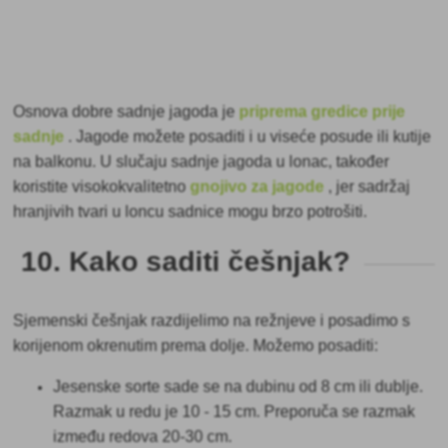
Osnova dobre sadnje jagoda je
priprema gredice prije
sadnje
. Jagode možete posaditi i u viseće posude ili kutije
na balkonu. U slučaju sadnje jagoda u lonac, također
koristite visokokvalitetno
gnojivo za jagode
, jer sadržaj
hranjivih tvari u loncu sadnice mogu brzo potrošiti.
10. Kako saditi češnjak?
Sjemenski češnjak razdijelimo na režnjeve i posadimo s
korijenom okrenutim prema dolje. Možemo posaditi:
Jesenske sorte
sade se na dubinu od 8 cm ili dublje.
Razmak u redu je 10 - 15 cm. Preporuča se razmak
između redova 20-30 cm.