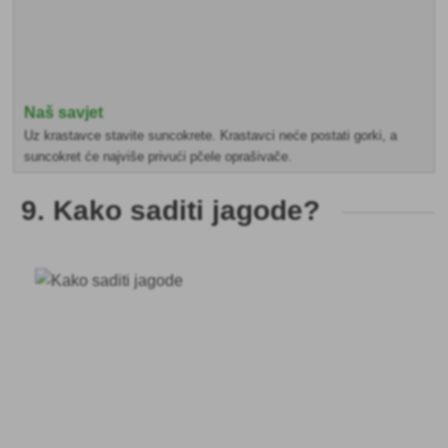
Naš savjet
Uz krastavce stavite suncokrete. Krastavci neće postati gorki, a
suncokret će najviše privući pčele oprašivače.
9. Kako saditi jagode?