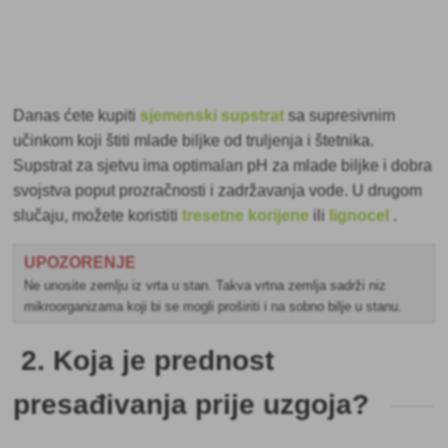
Danas ćete kupiti
sjemenski supstrat
sa supresivnim
učinkom koji štiti mlade biljke od truljenja i štetnika.
Supstrat za sjetvu ima optimalan pH za mlade biljke i dobra
svojstva poput prozračnosti i zadržavanja vode. U drugom
slučaju, možete koristiti
tresetne korijene
ili
lignocel
.
UPOZORENJE
Ne unosite zemlju iz vrta u stan. Takva vrtna zemlja sadrži niz
mikroorganizama koji bi se mogli proširiti i na sobno bilje u stanu.
2. Koja je prednost
presađivanja prije uzgoja?