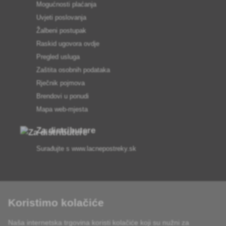
Mogućnosti plaćanja
Uvjeti poslovanja
Žalbeni postupak
Raskid ugovora ovdje
Pregled usluga
Zaštita osobnih podataka
Rječnik pojmova
Brendovi u ponudi
Mapa web-mjesta
Za distributere
Surađujte s
www.lacnepostreky.sk
Koristimo kolačiće
Uvijek ćemo vas profesionalno savjetovati
Naša internetska trgovina koristi kolačiće koji su nužni za