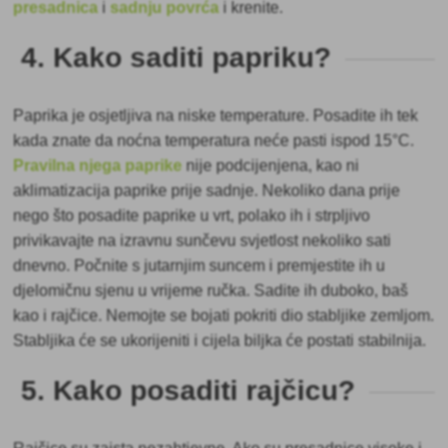
presadnica
i
sadnju povrća
i krenite.
4. Kako saditi papriku?
Paprika je
osjetljiva na niske temperature. Posadite ih tek
kada znate da noćna temperatura neće pasti ispod 15°C.
Pravilna njega paprike
nije podcijenjena, kao ni
aklimatizacija paprike prije sadnje. Nekoliko dana prije
nego što posadite paprike u vrt, polako ih i strpljivo
privikavajte na izravnu sunčevu svjetlost nekoliko sati
dnevno. Počnite s jutarnjim suncem i premjestite ih u
djelomičnu sjenu u vrijeme ručka. Sadite ih duboko, baš
kao i rajčice. Nemojte se bojati pokriti dio stabljike zemljom.
Stabljika će se ukorijeniti i cijela biljka će postati stabilnija.
5. Kako posaditi rajčicu?