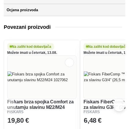
Ocjena proizvoda
Povezani proizvodi
Na zalihi kod dobavljača
Na zalihi kod dobavljača
Možete imati u četvrtak, 13.08.
Možete imati u četvrtak, 13.
Fiskars brza spojka Comfort za
Fiskars FiberComp ™
unutarnju slavinu M22/M24
za slavinu G3/4” (26,
FISKARS
FISKARS
1027062
1027054
19
,80 €
6
,48 €