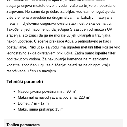
spajanja crijeva možete otvoriti vodu i vaše će biljke biti pouzdano
zalijevane. Ne samo da je dobro za biljke, već vam omogućuje da
više vremena provedete na drugim stvarima. Izdržljivi materijal s
metalnim dijelovima osigurava čvrstu stabilnost prskalice na tlu.
Također vrijedi napomenuti da je Aqua S zaštićen od mraza i UV
zračenja, što znači da ga ne morate uvijek uklanjati s travnjaka
nakon upotrebe. Čišćenje prskalice Aqua S jednostavno je kao i
postavljanje. Priključak za vodu ima ugrađen metalni filter koji se vrlo
jednostavno skida okretanjem priključka. Zatim samo isperite filter
pod tekućom vodom. Za nakupljanje kamenca na mlaznicama
koristite isporučenu iglu za čišćenje: nalazi se na drugom kraju
raspršivača u čepu s navojem.
Tehnički parametri
Navodnjavana površina min.: 90 m²
Maksimalna navodnjavana površina: 220 m²
Domet: 7 m - 17 m
Maks. širina prskanja: 13 m
Tablica parametara