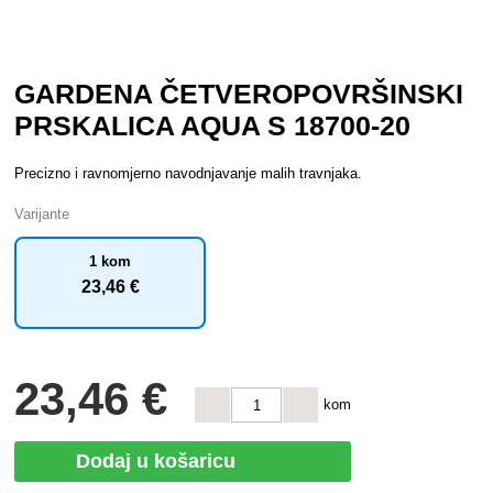
GARDENA ČETVEROPOVRŠINSKI
PRSKALICA AQUA S 18700-20
Precizno i ravnomjerno navodnjavanje malih travnjaka.
Varijante
1 kom
23
,46 €
23
,46 €
kom
Dodaj u košaricu