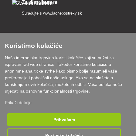
Za distributere
Surađujte s
www.lacnepostreky.sk
Koristimo kolačiće
Uvijek ćemo vas profesionalno savjetovati
Naša internetska trgovina koristi kolačiće koji su nužni za
Reklamacije obrađujemo u roku od 24 sata
ispravan rad web stranice. Također koristimo kolačiće u
anonimne analitičke svrhe kako bismo bolje razumjeli vaše
85% robe na zalihi
preferencije i poboljšali naše usluge. Ako se ne slažete s
korištenjem ovih kolačića, možete ih odbiti. Vaša odluka neće
Dostava u roku od 24 sata od ponedjeljka do petka
utjecati na osnovne funkcionalnosti trgovine.
Prikaži detalje
Prihvaćam
Postavke kolačića