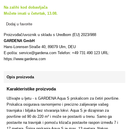
Na zalihi kod dobavljača
Možete imati u četvrtak, 13.08.
Dodaj u favorite
Proizvođač/uvoznik u skladu s Uredbom (EU) 2023/988
GARDENA GmbH
Hans-Lorenser-Straße 40, 89079 Ulm, DEU
E-pošta: service@gardena.com Telefon: +49 731 490 123 URL:
https://www.gardena.com
Opis proizvoda
Karakteristike proizvoda
Uživajte u ljetu - s GARDENA Aqua S prskalicom za četiri površine.
Prskalica osigurava ravnomjerno i precizno zalijevanje vašeg
travnjaka i biljaka bez stvaranja lokvi. Aqua S je dizajniran za
površine od 90 do 220 m² i može se postaviti u trenu. Samo ga
postavite na travnjak i pomoću klizača postavite raspon između 7 i
17 metara. Širina prskanja Aqua S je max. 13 metara. Nakon