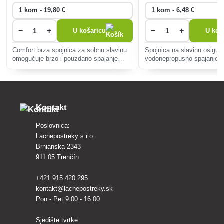
−
+
−
+
U košaricu
U koš
Comfort brza spojnica za sobnu slavinu
Spojnica na slavinu osigur
omogućuje brzo i pouzdano spajanje
vodonepropusno spajanje cr
crijeva na Vašu sobnu slavinu.
vode.
Kontakt
Poslovnica:
Lacnepostreky s.r.o.
Brnianska 2343
911 05 Trenčín
+421 915 420 295
kontakt@lacnepostreky.sk
Pon - Pet 9:00 - 16:00
Sjedište tvrtke: