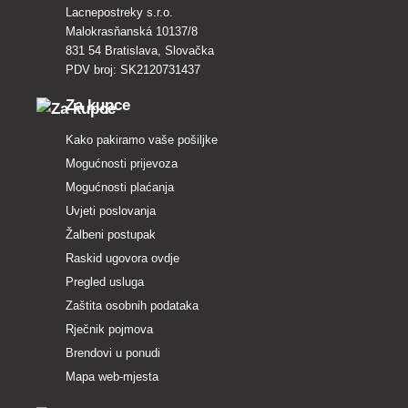
Lacnepostreky s.r.o.
Malokrasňanská 10137/8
831 54 Bratislava, Slovačka
PDV broj: SK2120731437
Za kupce
Kako pakiramo vaše pošiljke
Mogućnosti prijevoza
Mogućnosti plaćanja
Uvjeti poslovanja
Žalbeni postupak
Raskid ugovora ovdje
Pregled usluga
Zaštita osobnih podataka
Rječnik pojmova
Brendovi u ponudi
Mapa web-mjesta