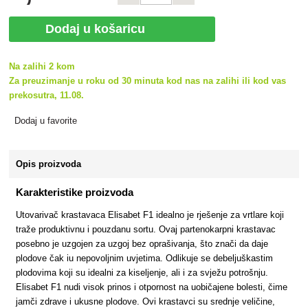
Dodaj u košaricu
Na zalihi 2 kom
Za preuzimanje u roku od 30 minuta kod nas na zalihi ili kod vas
prekosutra, 11.08.
Dodaj u favorite
Opis proizvoda
Karakteristike proizvoda
Utovarivač krastavaca Elisabet F1 idealno je rješenje za vrtlare koji
traže produktivnu i pouzdanu sortu. Ovaj partenokarpni krastavac
posebno je uzgojen za uzgoj bez oprašivanja, što znači da daje
plodove čak iu nepovoljnim uvjetima. Odlikuje se debeljuškastim
plodovima koji su idealni za kiseljenje, ali i za svježu potrošnju.
Elisabet F1 nudi visok prinos i otpornost na uobičajene bolesti, čime
jamči zdrave i ukusne plodove. Ovi krastavci su srednje veličine,