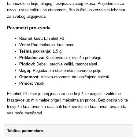
tamnozelene boje, blagog i osvježavajućeg okusa. Pogodne su za
uzgoj u stakleniku i na otvorenom, što ih čini univerzalnim izborom
za svakog uzgajivača.
Parametri proizvoda
Raznolikost:
Elisabet F1
Vrsta:
Partenokarpni krastavac
Težina pakiranja:
1,5 g
Prikladno za:
Konzerviranje, svježu potrošnju
Plodovi:
Debeli, srednje veliki, tamnozeleni
Uzgoj:
Pogodan za staklenike i otvoreno polje
Otpornost:
Visoka otpornost na uobičajene bolesti
Prinos:
Visok
Elisabet F1 izbor je broj jedan za one koji žele uzgojiti kvalitetne
krastavce uz minimalne brige i maksimalan prinos. Bez obzira volite
li svježe krastavce za salate ili hrskave kisele krastavce, ova sorta
vas neće razočarati.
Tablica parametara