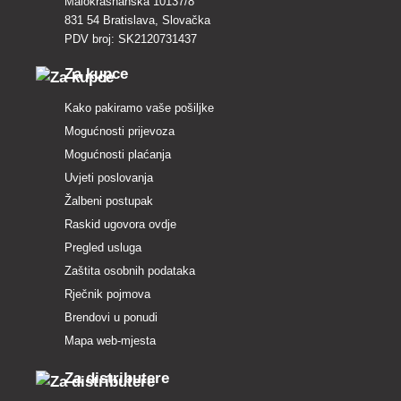
Malokrasňanská 10137/8
831 54 Bratislava, Slovačka
PDV broj: SK2120731437
Za kupce
Kako pakiramo vaše pošiljke
Mogućnosti prijevoza
Mogućnosti plaćanja
Uvjeti poslovanja
Žalbeni postupak
Raskid ugovora ovdje
Pregled usluga
Zaštita osobnih podataka
Rječnik pojmova
Brendovi u ponudi
Mapa web-mjesta
Za distributere