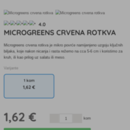
4.0
MICROGREENS CRVENA ROTKVA
Microgreens crvena rotkva je mikro povrće namijenjeno uzgoju ključnih
biljaka, koje nakon nicanja i rasta režemo na cca 5-6 cm i koristimo za
kruh, ili kao prilog uz salatu ili meso.
Varijante
1 kom
1
,62 €
1
,62 €
kom