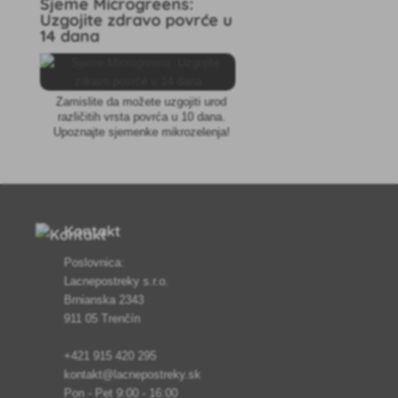
Sjeme Microgreens:
Uzgojite zdravo povrće u
14 dana
Zamislite da možete uzgojiti urod
različitih vrsta povrća u 10 dana.
Upoznajte sjemenke mikrozelenja!
Kontakt
Poslovnica:
Lacnepostreky s.r.o.
Brnianska 2343
911 05 Trenčín
+421 915 420 295
kontakt@lacnepostreky.sk
Pon - Pet 9:00 - 16:00