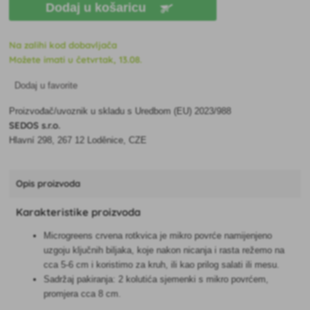
Dodaj u košaricu
Na zalihi kod dobavljača
Možete imati u četvrtak, 13.08.
Dodaj u favorite
Proizvođač/uvoznik u skladu s Uredbom (EU) 2023/988
SEDOS s.r.o.
Hlavní 298, 267 12 Loděnice, CZE
Opis proizvoda
Karakteristike proizvoda
Microgreens crvena rotkvica je mikro povrće namijenjeno
uzgoju ključnih biljaka, koje nakon nicanja i rasta režemo na
cca 5-6 cm i koristimo za kruh, ili kao prilog salati ili mesu.
Sadržaj pakiranja: 2 kolutića sjemenki s mikro povrćem,
promjera cca 8 cm.