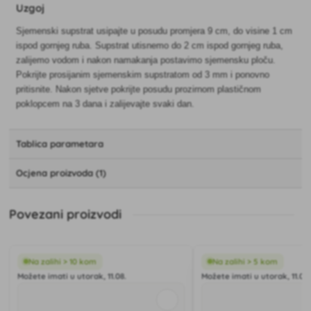
Uzgoj
Sjemenski supstrat usipajte u posudu promjera 9 cm, do visine 1 cm
ispod gornjeg ruba. Supstrat utisnemo do 2 cm ispod gornjeg ruba,
zalijemo vodom i nakon namakanja postavimo sjemensku ploču.
Pokrijte prosijanim sjemenskim supstratom od 3 mm i ponovno
pritisnite. Nakon sjetve pokrijte posudu prozirnom plastičnom
poklopcem na 3 dana i zalijevajte svaki dan.
Tablica parametara
Ocjena proizvoda (1)
Povezani proizvodi
Na zalihi > 10 kom
Na zalihi > 5 kom
Možete imati u utorak, 11.08.
Možete imati u utorak, 11.08.