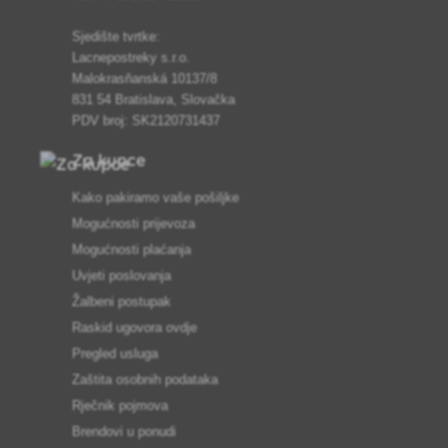
Sjedište tvrtke:
Lacnepostreky s.r.o.
Malokrasňanská 10137/8
831 54 Bratislava, Slovačka
PDV broj: SK2120731437
Za kupce
Kako pakiramo vaše pošiljke
Mogućnosti prijevoza
Mogućnosti plaćanja
Uvjeti poslovanja
Žalbeni postupak
Raskid ugovora ovdje
Pregled usluga
Zaštita osobnih podataka
Rječnik pojmova
Brendovi u ponudi