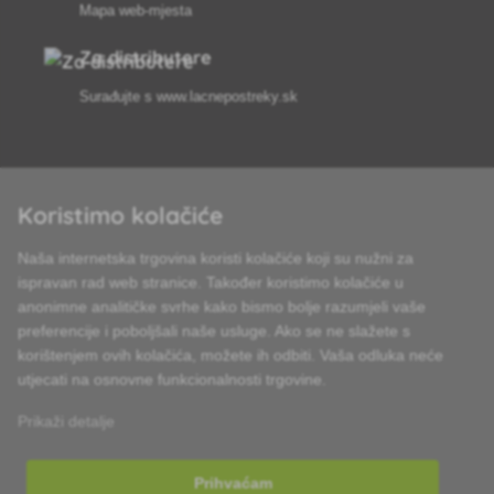
Mapa web-mjesta
Za distributere
Surađujte s
www.lacnepostreky.sk
Koristimo kolačiće
Uvijek ćemo vas profesionalno savjetovati
Naša internetska trgovina koristi kolačiće koji su nužni za
Reklamacije obrađujemo u roku od 24 sata
ispravan rad web stranice. Također koristimo kolačiće u
anonimne analitičke svrhe kako bismo bolje razumjeli vaše
85% robe na zalihi
preferencije i poboljšali naše usluge. Ako se ne slažete s
korištenjem ovih kolačića, možete ih odbiti. Vaša odluka neće
Dostava u roku od 24 sata od ponedjeljka do petka
utjecati na osnovne funkcionalnosti trgovine.
Prikaži detalje
Prihvaćam