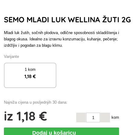
SEMO MLADI LUK WELLINA ŽUTI 2G
Mladi luk žutih, sočnih plodova, odlične sposobnosti skladištenja i
blagog okusa. Idealno za izravnu konzumaciju, kuhanje, pečenje;
izdržljiv i pogodan za blagu klimu.
Varijante
1 kom
1
,18 €
Najniža cijena u posljednjih 30 dana:
iz
1
,18 €
kom
Dodaj u košaricu