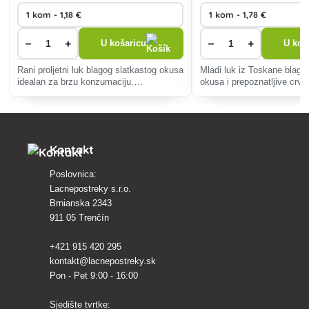
−
+
−
+
U košaricu
U koš
Rani proljetni luk blagog slatkastog okusa
Mladi luk iz Toskane blago
idealan za brzu konzumaciju.
okusa i prepoznatljive crve
Jednostavan za uzgoj, otporan na
Idealan za svježe salate, 
bolesti, pogodan za salate i roštilj.
roštilju, otporan i jednosta
svakoga.
Kontakt
Poslovnica:
Lacnepostreky s.r.o.
Brnianska 2343
911 05 Trenčín
+421 915 420 295
kontakt@lacnepostreky.sk
Pon - Pet 9:00 - 16:00
Sjedište tvrtke: