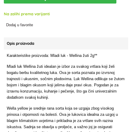
Na zalihi prema varijanti
Dodaj u favorite
Opis proizvoda
Karakteristike proizvoda: Mladi luk - Wellina žuti 2g**
Mladi luk Wellina žuti idealan je izbor za svakog vrtlara koji želi
bogatu berbu kvalitetnog luka. Ova je sorta poznata po izvrsnoj
trajnosti i ukusnim, sočnim plodovima. Luk Wellina odlikuje se žutom
bojom i blagim okusom koji jelima daje pravi okus. Pogodan je za
izravnu konzumaciju, kuhanje i pečenje, što ga čini univerzalnim
dodatkom svakoj kuhinji.
Wella yellow je srednje rana sorta koja se uzgaja zbog visokog
prinosa i otpornosti na bolesti. Ova je lukovica idealna za uzgoj u
blagim klimatskim uvjetima i prikladna je za vrtlare svih razina
iskustva. Sadnja se obavlja u proljeće, a važno joj je osigurati