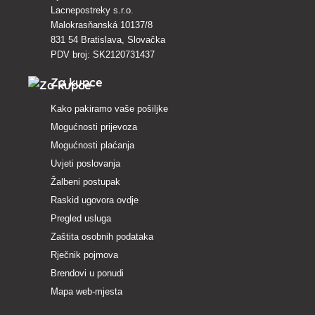
Lacnepostreky s.r.o.
Malokrasňanská 10137/8
831 54 Bratislava, Slovačka
PDV broj: SK2120731437
Za kupce
Kako pakiramo vaše pošiljke
Mogućnosti prijevoza
Mogućnosti plaćanja
Uvjeti poslovanja
Žalbeni postupak
Raskid ugovora ovdje
Pregled usluga
Zaštita osobnih podataka
Rječnik pojmova
Brendovi u ponudi
Mapa web-mjesta