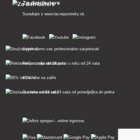
Za distributere
Surađujte s
www.lacnepostreky.sk
Uvijek ćemo vas profesionalno savjetovati
Reklamacije obrađujemo u roku od 24 sata
85% robe na zalihi
Dostava u roku od 24 sata od ponedjeljka do petka