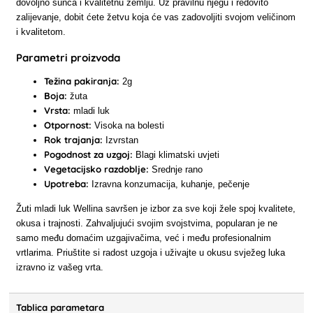
dovoljno sunca i kvalitetnu zemlju. Uz pravilnu njegu i redovito
zalijevanje, dobit ćete žetvu koja će vas zadovoljiti svojom veličinom
i kvalitetom.
Parametri proizvoda
Težina pakiranja:
2g
Boja:
žuta
Vrsta:
mladi luk
Otpornost:
Visoka na bolesti
Rok trajanja:
Izvrstan
Pogodnost za uzgoj:
Blagi klimatski uvjeti
Vegetacijsko razdoblje:
Srednje rano
Upotreba:
Izravna konzumacija, kuhanje, pečenje
Žuti mladi luk Wellina savršen je izbor za sve koji žele spoj kvalitete,
okusa i trajnosti. Zahvaljujući svojim svojstvima, popularan je ne
samo među domaćim uzgajivačima, već i među profesionalnim
vrtlarima. Priuštite si radost uzgoja i uživajte u okusu svježeg luka
izravno iz vašeg vrta.
Tablica parametara