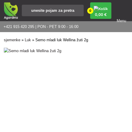
0
0
,00 €
Menu
+421 915 420 295 | PON - PET 9:00 - 16:00
sjemenke
»
Luk
»
Semo mladi luk Wellina žuti 2g