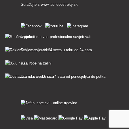
Surađujte s
www.lacnepostreky.sk
Uvijek ćemo vas profesionalno savjetovati
Reklamacije obrađujemo u roku od 24 sata
85% robe na zalihi
Dostava u roku od 24 sata od ponedjeljka do petka