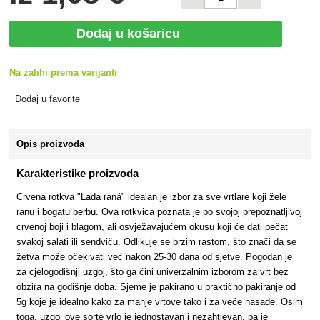
Dodaj u košaricu
Na zalihi prema varijanti
Dodaj u favorite
Opis proizvoda
Karakteristike proizvoda
Crvena rotkva "Lada raná" idealan je izbor za sve vrtlare koji žele
ranu i bogatu berbu. Ova rotkvica poznata je po svojoj prepoznatljivoj
crvenoj boji i blagom, ali osvježavajućem okusu koji će dati pečat
svakoj salati ili sendviču. Odlikuje se brzim rastom, što znači da se
žetva može očekivati već nakon 25-30 dana od sjetve. Pogodan je
za cjelogodišnji uzgoj, što ga čini univerzalnim izborom za vrt bez
obzira na godišnje doba. Sjeme je pakirano u praktično pakiranje od
5g koje je idealno kako za manje vrtove tako i za veće nasade. Osim
toga, uzgoj ove sorte vrlo je jednostavan i nezahtjevan, pa je