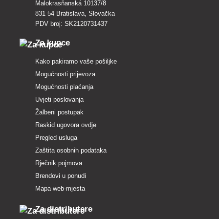
Malokrasňanská 10137/8
831 54 Bratislava, Slovačka
PDV broj: SK2120731437
Za kupce
Kako pakiramo vaše pošiljke
Mogućnosti prijevoza
Mogućnosti plaćanja
Uvjeti poslovanja
Žalbeni postupak
Raskid ugovora ovdje
Pregled usluga
Zaštita osobnih podataka
Rječnik pojmova
Brendovi u ponudi
Mapa web-mjesta
Za distributere