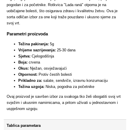
pogodan i za početnike. Rotkvica "Lada raná" otporna je na
uobičajene bolesti, što osigurava zdravu i kvalitetnu žetvu. Ova je
sorta odličan izbor za one koji traže pouzdano i ukusno sjeme za
svoj vrt.
Parametri proizvoda
Težina pakiranja:
5g
Vrijeme sazrijevanja:
25-30 dana
Sjetva:
Cjelogodišnja
Boja:
crvena
Okus:
Nježan, osvježavajući
Otpornost:
Protiv čestih bolesti
Prikladno za:
salate, sendviče, izravnu konzumaciju
Težina uzgoja:
Niska, pogodna za početnike
Ovaj proizvod je savršen izbor za svakoga tko želi obogatiti svoj vrt
svježim i ukusnim namirnicama, a pritom uživati u jednostavnom i
uspješnom uzgoju.
Tablica parametara