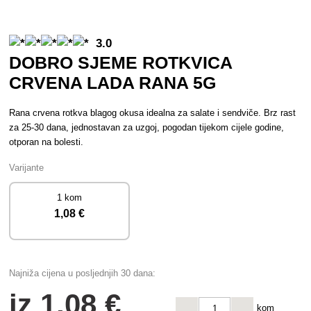
3.0
DOBRO SJEME ROTKVICA
CRVENA LADA RANA 5G
Rana crvena rotkva blagog okusa idealna za salate i sendviče. Brz rast
za 25-30 dana, jednostavan za uzgoj, pogodan tijekom cijele godine,
otporan na bolesti.
Varijante
1 kom
1
,08 €
Najniža cijena u posljednjih 30 dana:
iz
1
,08 €
kom