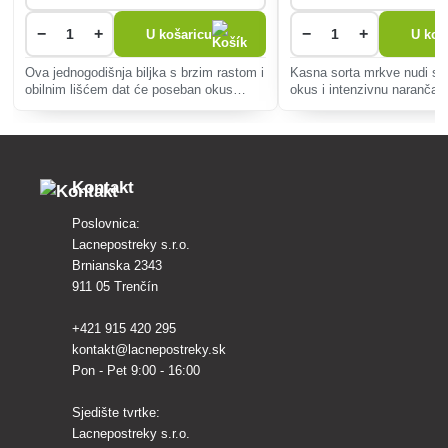
−
+
−
+
U košaricu
U koš
Ova jednogodišnja biljka s brzim rastom i
Kasna sorta mrkve nudi sl
obilnim lišćem dat će poseban okus
okus i intenzivnu narančast
jelima. Idealan za uzgoj u vrtu ili u
Savršeno je pogodan za si
posudama.
konzumaciju, kuhanje, peče
dugotrajno skladištenje čak
nepovoljnim uvjetima.
Kontakt
Poslovnica:
Lacnepostreky s.r.o.
Brnianska 2343
911 05 Trenčín
+421 915 420 295
kontakt@lacnepostreky.sk
Pon - Pet 9:00 - 16:00
Sjedište tvrtke:
Lacnepostreky s.r.o.