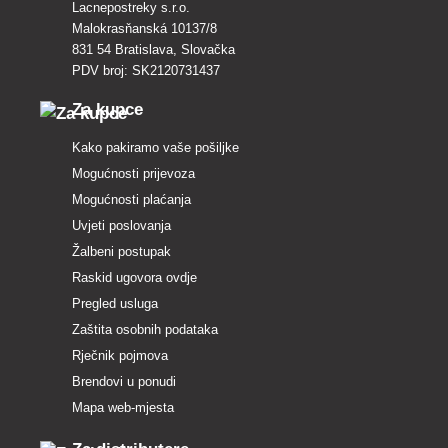
Lacnepostreky s.r.o.
Malokrasňanská 10137/8
831 54 Bratislava, Slovačka
PDV broj: SK2120731437
Za kupce
Kako pakiramo vaše pošiljke
Mogućnosti prijevoza
Mogućnosti plaćanja
Uvjeti poslovanja
Žalbeni postupak
Raskid ugovora ovdje
Pregled usluga
Zaštita osobnih podataka
Rječnik pojmova
Brendovi u ponudi
Mapa web-mjesta