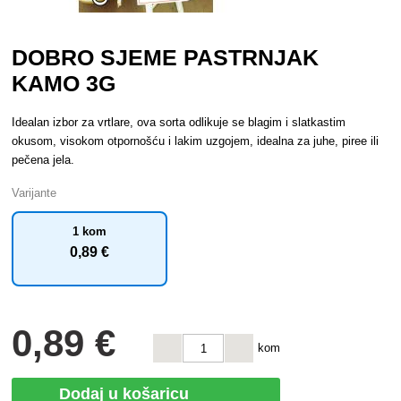
DOBRO SJEME PASTRNJAK
KAMO 3G
Idealan izbor za vrtlare, ova sorta odlikuje se blagim i slatkastim
okusom, visokom otpornošću i lakim uzgojem, idealna za juhe, piree ili
pečena jela.
Varijante
1 kom
0
,89 €
0
,89 €
kom
Dodaj u košaricu