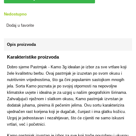
Nedostupno
Dodaj u favorite
Opis proizvoda
Karakteristike proizvoda
Dobro sjeme Pastrnjak - Kamo 3g idealan je izbor za sve vrtlare koji
žele kvalitetnu berbu. Ovaj pastrnjak je izuzetan po svom okusu i
nutritivnim vrijednostima, što ga čini popularnim sastojkom mnogih
jela. Sorta Kamo poznata je po svojoj otpornosti na nepovoljne
klimatske uvjete i idealna je za uzgoj u našim geografskim širinama.
Zahvaljujući nježnom i slatkom okusu, Kamo pastrnjak izvrstan je
dodatak juhama, pireima ili pečenim jelima. Ovu sortu karakterizira
ujednačen rast korijena koji je dugačak, čunjast i ima glatku kožicu.
Uzgoj je jednostavan i nezahtjevan, što će cijeniti ne samo iskusni
vrtlari, već i početnici.
Kamo pastrnjak izvrstan je izbor za sve koji traže pouzdanu i ukusnu