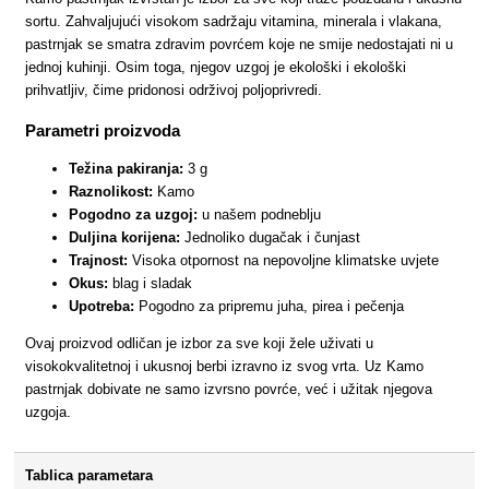
sortu. Zahvaljujući visokom sadržaju vitamina, minerala i vlakana,
pastrnjak se smatra zdravim povrćem koje ne smije nedostajati ni u
jednoj kuhinji. Osim toga, njegov uzgoj je ekološki i ekološki
prihvatljiv, čime pridonosi održivoj poljoprivredi.
Parametri proizvoda
Težina pakiranja:
3 g
Raznolikost:
Kamo
Pogodno za uzgoj:
u našem podneblju
Duljina korijena:
Jednoliko dugačak i čunjast
Trajnost:
Visoka otpornost na nepovoljne klimatske uvjete
Okus:
blag i sladak
Upotreba:
Pogodno za pripremu juha, pirea i pečenja
Ovaj proizvod odličan je izbor za sve koji žele uživati u
visokokvalitetnoj i ukusnoj berbi izravno iz svog vrta. Uz Kamo
pastrnjak dobivate ne samo izvrsno povrće, već i užitak njegova
uzgoja.
Tablica parametara