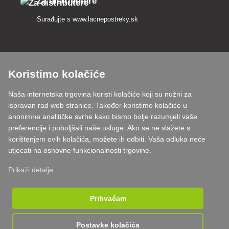
Za distributere
Surađujte s
www.lacnepostreky.sk
Koristimo kolačiće
Uvijek ćemo vas profesionalno savjetovati
Naša internetska trgovina koristi kolačiće koji su nužni za
Reklamacije obrađujemo u roku od 24 sata
ispravan rad web stranice. Također koristimo kolačiće u
anonimne analitičke svrhe kako bismo bolje razumjeli vaše
85% robe na zalihi
preferencije i poboljšali naše usluge. Ako se ne slažete s
korištenjem ovih kolačića, možete ih odbiti. Vaša odluka neće
Dostava u roku od 24 sata od ponedjeljka do petka
utjecati na osnovne funkcionalnosti trgovine.
Prikaži detalje
Prihvaćam
Postavke kolačića