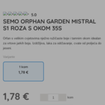
5.0
SEMO ORPHAN GARDEN MISTRAL
S1 ROZA S OKOM 35S
Orfan s velikim cvjetovima nježno ružičaste boje i tamnim okom idealan
za vrtove jarkih boja. Izdržljiva, laka za održavanje, cvate od proljeća do
jeseni.
Varijante
1 kom
1
,78 €
1
,78 €
kom