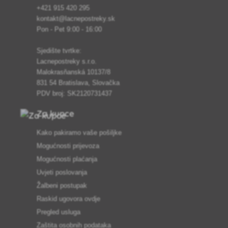
+421 915 420 295
kontakt@lacnepostreky.sk
Pon - Pet 9:00 - 16:00
Sjedište tvrtke:
Lacnepostreky s.r.o.
Malokrasňanská 10137/8
831 54 Bratislava, Slovačka
PDV broj: SK2120731437
Za kupce
Kako pakiramo vaše pošiljke
Mogućnosti prijevoza
Mogućnosti plaćanja
Uvjeti poslovanja
Žalbeni postupak
Raskid ugovora ovdje
Pregled usluga
Zaštita osobnih podataka