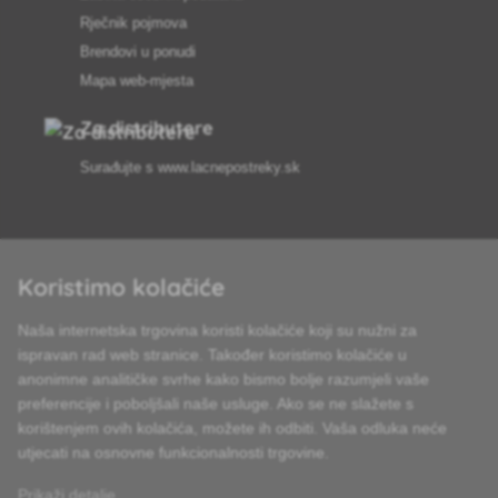
Rječnik pojmova
Brendovi u ponudi
Mapa web-mjesta
Za distributere
Surađujte s
www.lacnepostreky.sk
Koristimo kolačiće
Uvijek ćemo vas profesionalno savjetovati
Naša internetska trgovina koristi kolačiće koji su nužni za
Reklamacije obrađujemo u roku od 24 sata
ispravan rad web stranice. Također koristimo kolačiće u
anonimne analitičke svrhe kako bismo bolje razumjeli vaše
85% robe na zalihi
preferencije i poboljšali naše usluge. Ako se ne slažete s
korištenjem ovih kolačića, možete ih odbiti. Vaša odluka neće
Dostava u roku od 24 sata od ponedjeljka do petka
utjecati na osnovne funkcionalnosti trgovine.
Prikaži detalje