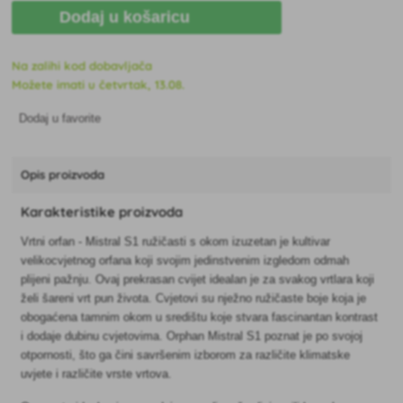
Dodaj u košaricu
Na zalihi kod dobavljača
Možete imati u četvrtak, 13.08.
Dodaj u favorite
Opis proizvoda
Karakteristike proizvoda
Vrtni orfan - Mistral S1 ružičasti s okom izuzetan je kultivar
velikocvjetnog orfana koji svojim jedinstvenim izgledom odmah
plijeni pažnju. Ovaj prekrasan cvijet idealan je za svakog vrtlara koji
želi šareni vrt pun života. Cvjetovi su nježno ružičaste boje koja je
obogaćena tamnim okom u središtu koje stvara fascinantan kontrast
i dodaje dubinu cvjetovima. Orphan Mistral S1 poznat je po svojoj
otpornosti, što ga čini savršenim izborom za različite klimatske
uvjete i različite vrste vrtova.