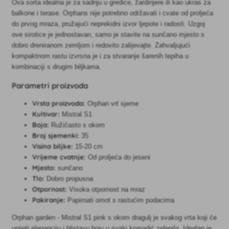
Ova sorta idealna je za sadnju u gredice, žardinjere ili kao ukras za
balkone i terase. Orphans nije potrebno održavati i cvate od proljeća
do prvog mraza, pružajući neprekidni izvor ljepote i radosti. Uzgoj
ove sirotice je jednostavan, samo je stavite na sunčano mjesto s
dobro dreniranom zemljom i redovito zalijevajte. Zahvaljujući
kompaktnom rastu izvrsna je i za stvaranje šarenih tepiha u
kombinaciji s drugim biljkama.
Parametri proizvoda
Vrsta proizvoda:
Orphan vrt sjeme
Kultivar:
Mistral S1
Boja:
Ružičasto s okom
Broj sjemenki:
35
Visina biljke:
15-20 cm
Vrijeme cvatnje:
Od proljeća do jeseni
Mjesto:
sunčano
Tlo:
Dobro propusna
Otpornost:
Visoka otpornost na mraz
Pakiranje:
Papirnati omot s rastućim podacima
Orphan garden - Mistral S1 pink s okom dragulj je svakog vrta koji će
unijeti eleganciju i blistavu boju u svaki komadić zelenila. Idealan je