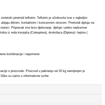
ntetski piretroid teflutrin. Teflutrin je učinkovita tvar s najboljim
e ubijaju dišnim, kontaktnim i konzumnim otrovom. Piretroidi djeluju na
 stanici. Pripravak ima brzo djelovanje, djeluje i preko nadzemne
ika iz reda kornjaša (Coleoptera), dvokrilaca (Diptera) i leptira (
štene kombinacije i napomene:
ormacije o proizvodu. Proizvod u pakiranju od 20 kg namijenjen je
 Slike su samo u informativne svrhe.