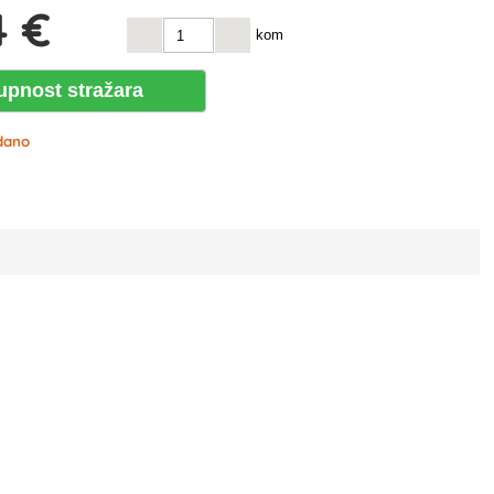
4 €
kom
upnost stražara
dano