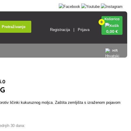
Košarica
0
Pretraživanje
Registracija
Prijava
0
,00 €
HR
.0
 G
protiv ličinki kukuruznog moljca. Zaštita zemljišta s izraženom pojavom
jednjih 30 dana: