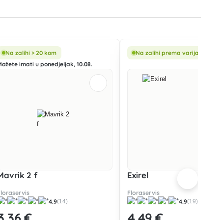
Na zalihi > 20 kom
Na zalihi prema varijanti
Možete imati u ponedjeljak, 10.08.
Mavrik 2 f
Exirel
Floraservis
Floraservis
4.9
4.9
(14)
(19)
3
,36 €
4
,49 €