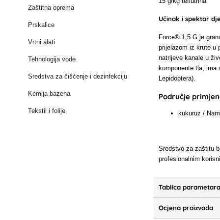
15 g/kg teflutrina
Zaštitna oprema
Učinak i spektar dj
Prskalice
Force® 1,5 G je granul
Vrtni alati
prijelazom iz krute u
natrijeve kanale u ži
Tehnologija vode
komponente tla, ima sn
Sredstva za čišćenje i dezinfekciju
Lepidoptera).
Kemija bazena
Područje primjene
Tekstil i folije
kukuruz / Nam
Sredstvo za zaštitu bi
profesionalnim koris
Tablica parametar
Ocjena proizvoda