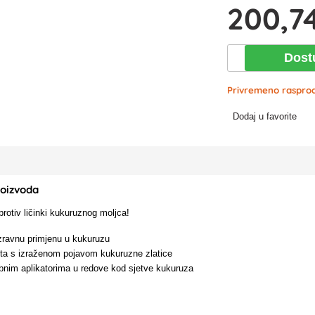
200
,7
Dost
Privremeno raspro
Dodaj u favorite
roizvoda
protiv ličinki kukuruznog moljca!
izravnu primjenu u kukuruzu
šta s izraženom pojavom kukuruzne zlatice
bnim aplikatorima u redove kod sjetve kukuruza