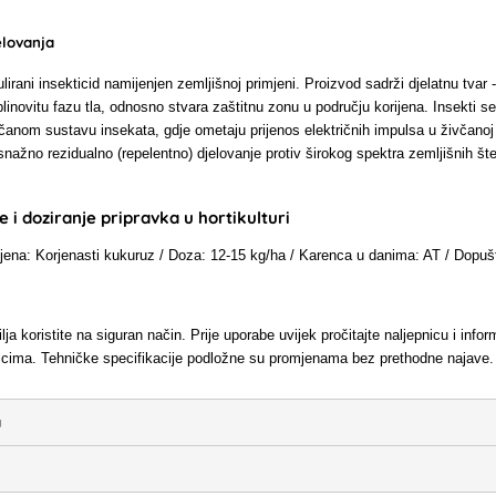
elovanja
irani insekticid namijenjen zemljišnoj primjeni. Proizvod sadrži djelatnu tvar - si
 plinovitu fazu tla, odnosno stvara zaštitnu zonu u području korijena. Insekti s
včanom sustavu insekata, gdje ometaju prijenos električnih impulsa u živčanoj
ažno rezidualno (repelentno) djelovanje protiv širokog spektra zemljišnih štetn
 i doziranje pripravka u hortikulturi
jena: Korjenasti kukuruz / Doza: 12-15 kg/ha / Karenca u danima: AT / Dopu
lja koristite na siguran način. Prije uporabe uvijek pročitajte naljepnicu i inf
nicima. Tehničke specifikacije podložne su promjenama bez prethodne najave.
a