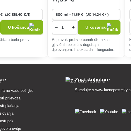
−
+
U košaricu
U košaricu
tita u borbi protiv
Pripravak protiv otpornih štetnika i
gljivičnih bolesti s dugotrajnim
djelovanjem. Insekticidni i fungicidni
u
sustavni učinak.
pce
Za distributere
Surađujte s
www.lacnepostreky.
iramo vaše pošiljke
ti prijevoza
ti plaćanja
slovanja
postupak
govora ovdje