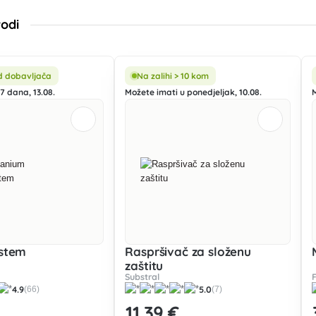
vodi
od dobavljača
Na zalihi > 10 kom
7 dana, 13.08.
Možete imati u ponedjeljak, 10.08.
stem
Raspršivač za složenu
zaštitu
Substral
4.9
5.0
(66)
(7)
11
,39 €