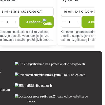
−
+
−
+
U košaricu
U košaricu
Kontaktni insekticid u obliku vodene
Kontaktni i gastrointestinalni ins
emulzije tipa ulje-voda namijenjen za
u obliku suspenzijske emulzije 
ništavanje sisavih i proždrljivih štetnika
zaštitu jezgričastog i koštuniča
u hmelju, ratarskim kulturama, povrću,
te vinove loze od proždrljivih i s
vinovoj lozi i voćarskim kulturama.
štetnika.
Uvijek ćemo vas profesionalno savjetovati
sk
Reklamacije obrađujemo u roku od 24 sata
85% robe na zalihi
Dostava u roku od 24 sata od ponedjeljka do
petka