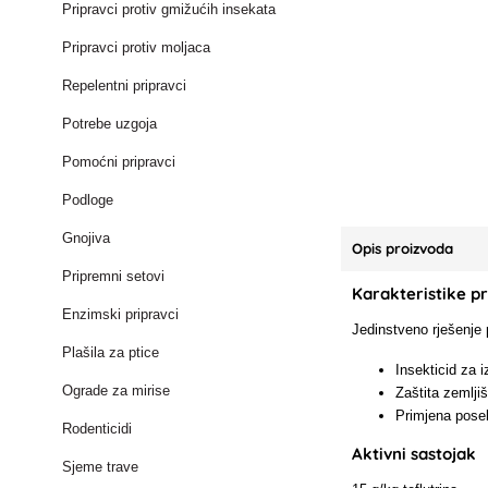
Pripravci protiv gmižućih insekata
Pripravci protiv moljaca
Repelentni pripravci
Potrebe uzgoja
Pomoćni pripravci
Podloge
Gnojiva
Opis proizvoda
Pripremni setovi
Karakteristike p
Enzimski pripravci
Jedinstveno rješenje 
Plašila za ptice
Insekticid za 
Ograde za mirise
Zaštita zemlji
Primjena pose
Rodenticidi
Aktivni sastojak
Sjeme trave