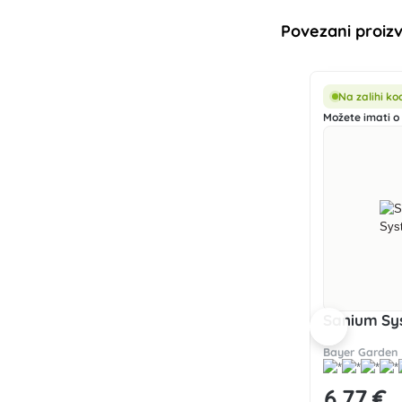
Povezani proiz
Na zalihi k
Možete imati o 
Sanium Sy
Bayer Garden
6
,77 €