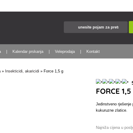
a
Kalendar prskanja
Veleprodaja
Kontakt
a
»
Insekticidi, akaricidi
»
Force 1,5 g
5
FORCE 1,5
Jedinstveno rješenje 
kukuruzne zlatice.
Najniža cijena u posl