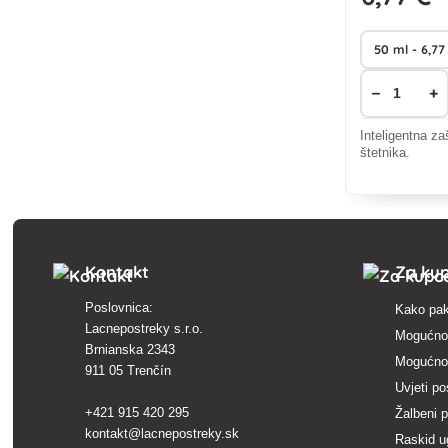
−
+
Inteligentna zaš
štetnika.
Kontakt
Za ku
Poslovnica:
Kako pak
Lacnepostreky s.r.o.
Mogućnos
Brnianska 2343
Mogućnos
911 05 Trenčín
Uvjeti po
+421 915 420 295
Žalbeni 
kontakt@lacnepostreky.sk
Raskid u