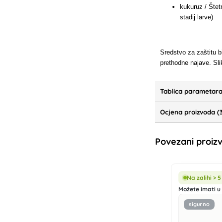
kukuruz / Štet
stadij larve)
Sredstvo za zaštitu b
prethodne najave. Sl
Tablica parametar
Ocjena proizvoda (
Povezani proiz
Na zalihi > 
Možete imati u 
sigurno