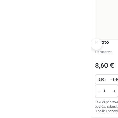
Mirato
Floraservis
8
,60 €
−
+
Tekući priprava
povrća, ratarsk
u obliku ponovl
povećanje otpor