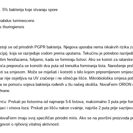
 5% bakterija koje stvaraju spore
rhabdus luminescens
s thuringiensis
ji se od prirodnih PGPR bakterija. Njegova uporaba nema nikakvih rizika za o
ija), koja se razrjeđuje vodom prema uputama. Tekućinu je potrebno razrijed
ičitim fenofazama, folijarno, kada se formiraju listovi. Ako se koristi za ratars
oća preporuča se koristiti dva puta od trenutka formiranja lista. Nanošenje pr
sti sa smjesom. Može se miješati i koristiti s bilo kojom pripremljenom smjeso
ar nije osjetljiva na UV zračenje i ne oštećuje lišće. Mikrobiološka smjesa pot
 se pomoću sojeva bakterija rođenih u tlu našeg okoliša. NovaFerm ORION mo
hrane.
rću: Prskati po listovima od najmanje 5-6 listova, maksimalno 3 puta prije for
aci i vinova loza: Prskati po lišću nakon cvatnje, najviše 2 puta prije sazrije
 NovaFerm imaju svoj specifičan prirodni miris. Ako se na površini proizvoda 
govori o njihovoj vitalnoj aktivnosti.