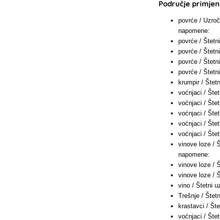
Područje primjene
povrće / Uzroč
napomene:
povrće / Štetn
povrće / Štetn
povrće / Štetn
povrće / Štetn
krumpir / Štet
voćnjaci / Šte
voćnjaci / Šte
voćnjaci / Šte
voćnjaci / Šte
voćnjaci / Šte
vinove loze / 
napomene:
vinove loze / 
vinove loze / 
vino / Štetni 
Trešnje / Štet
krastavci / Št
voćnjaci / Šte