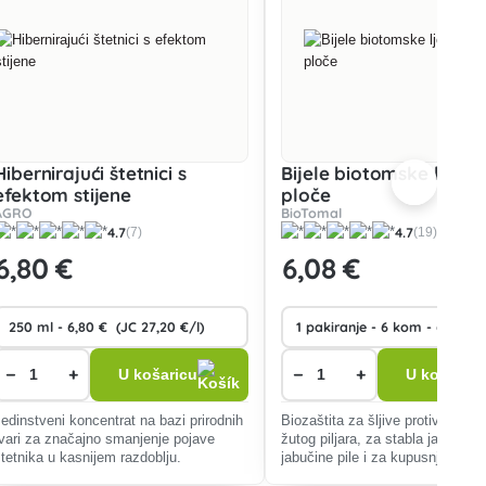
Hibernirajući štetnici s
Bijele biotomske ljeplji
efektom stijene
ploče
AGRO
BioTomal
4.7
4.7
(7)
(19)
6
,80 €
6
,08 €
−
+
−
+
U košaricu
U košaricu
Jedinstveni koncentrat na bazi prirodnih
Biozaštita za šljive protiv šljivino
tvari za značajno smanjenje pojave
žutog piljara, za stabla jabuke pr
štetnika u kasnijem razdoblju.
jabučine pile i za kupusnjače pro
kupusnog plamenca.