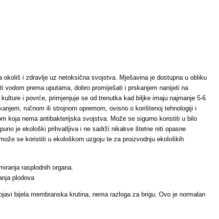
koliš i zdravlje uz netoksična svojstva. Mješavina je dostupna u obliku
iti vodom prema uputama, dobro promiješati i prskanjem nanijeti na
ke kulture i povrće, primjenjuje se od trenutka kad biljke imaju najmanje 5-6
skanjem, ručnom ili strojnom opremom, ovisno o korištenoj tehnologiji i
m koja nema antibakterijska svojstva. Može se sigurno koristiti u bilo
puno je ekološki prihvatljiva i ne sadrži nikakve štetne niti opasne
že se koristiti u ekološkom uzgoju te za proizvodnju ekoloških
miranja rasplodnih organa.
vanja plodova
pojavi bijela membranska krutina, nema razloga za brigu. Ovo je normalan