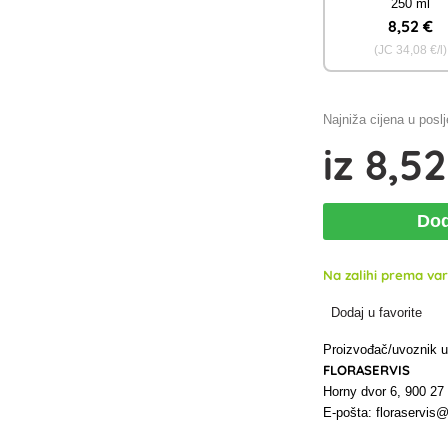
250 ml
8
,52 €
(JC
34
,08 €/l)
Najniža cijena u posl
iz
8
,52
Dod
Na zalihi prema vari
Dodaj u favorite
Proizvođač/uvoznik 
FLORASERVIS
Horny dvor 6, 900 2
E-pošta: floraservis@