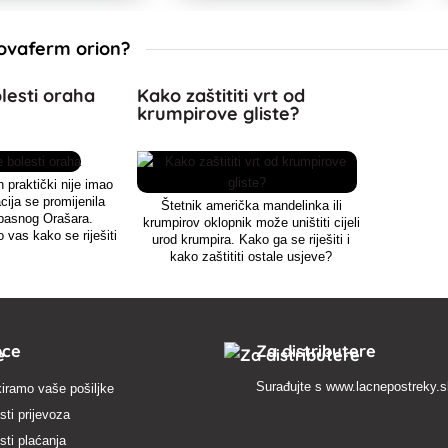
svojom žutom bojom.
Novaferm orion?
lesti oraha
Kako zaštititi vrt od
krumpirove gliste?
praktički nije imao
acija se promijenila
Štetnik američka mandelinka ili
pasnog Orašara.
krumpirov oklopnik može uništiti cijeli
vas kako se riješiti
urod krumpira. Kako ga se riješiti i
eć i drugih bolesti
kako zaštititi ostale usjeve?
raha.
pce
Za distributere
Surađujte s
www.lacnepostreky.
iramo vaše pošiljke
ti prijevoza
ti plaćanja