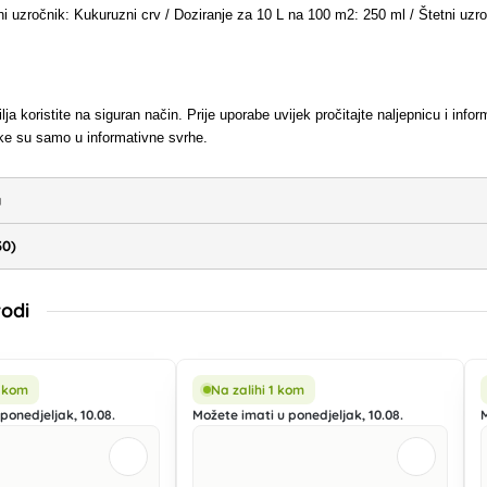
ni uzročnik: Kukuruzni crv / Doziranje za 10 L na 100 m2: 250 ml / Štetni uzr
ilja koristite na siguran način. Prije uporabe uvijek pročitajte naljepnicu i i
ike su samo u informativne svrhe.
a
30)
vodi
5 kom
Na zalihi 1 kom
ponedjeljak, 10.08.
Možete imati u ponedjeljak, 10.08.