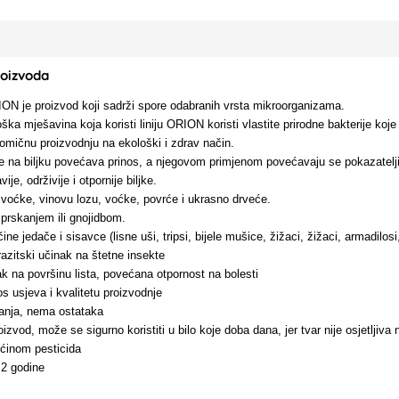
roizvoda
N je proizvod koji sadrži spore odabranih vrsta mikroorganizama.
ka mješavina koja koristi liniju ORION koristi vlastite prirodne bakterije koje
omičnu proizvodnju na ekološki i zdrav način.
 na biljku povećava prinos, a njegovom primjenom povećavaju se pokazatelji 
je, održivije i otpornije biljke.
voćke, vinovu lozu, voćke, povrće i ukrasno drveće.
 prskanjem ili gnojidbom.
ine jedače i sisavce (lisne uši, tripsi, bijele mušice, žižaci, žižaci, armadilosi
razitski učinak na štetne insekte
ak na površinu lista, povećana otpornost na bolesti
s usjeva i kvalitetu proizvodnje
janja, nema ostataka
izvod, može se sigurno koristiti u bilo koje doba dana, jer tvar nije osjetljiva
ećinom pesticida
 2 godine