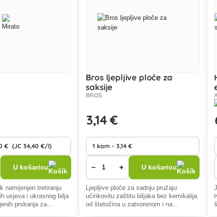
Bros ljepljive ploče za
saksije
BROS
3
,14 €
−
+
U košaricu
U košaricu
k namijenjen tretiranju
Ljepljive ploče za sadnju pružaju
ih usjeva i ukrasnog bilja
učinkovitu zaštitu biljaka bez kemikalija
jenih prskanja za
od štetočina u zatvorenom i na
nosti biljaka.
otvorenom, privlačeći i hvatajući kukce