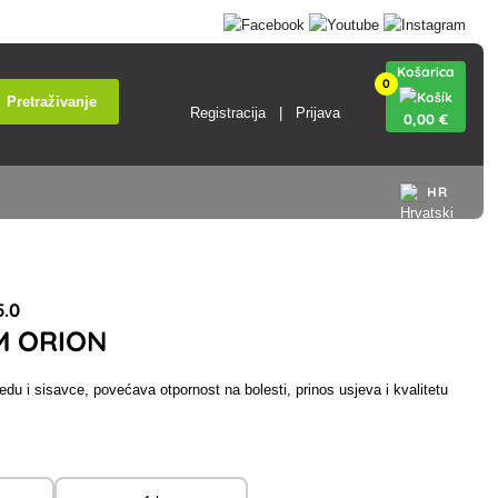
Košarica
0
Pretraživanje
Registracija
Prijava
0
,00 €
HR
.0
M ORION
jedu i sisavce, povećava otpornost na bolesti, prinos usjeva i kvalitetu