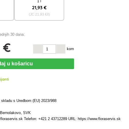
1 l
21
,93 €
(JC
21
,93 €/l)
jednjih 30 dana:
 €
kom
aj u košaricu
janti
u skladu s Uredbom (EU) 2023/988
7 Bernolakovo, SVK
floraservis.sk Telefon: +421 2 43712289 URL: https://www.floraservis.sk