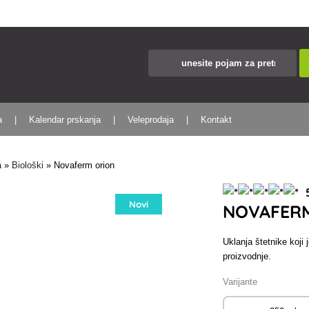
a
Kalendar prskanja
Veleprodaja
Kontakt
a
»
Biološki
»
Novaferm orion
5
Novi
NOVAFER
Uklanja štetnike koji 
proizvodnje.
Varijante