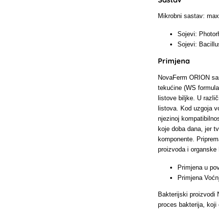
Mikrobni sastav: max.
Sojevi: Photo
Sojevi: Bacillu
Primjena
NovaFerm ORION sasto
tekućine (WS formulac
listove biljke. U razl
listova. Kod uzgoja v
njezinoj kompatibilno
koje doba dana, jer tv
komponente. Priprema
proizvoda i organske 
Primjena u pov
Primjena Voćnj
Bakterijski proizvodi
proces bakterija, koji 