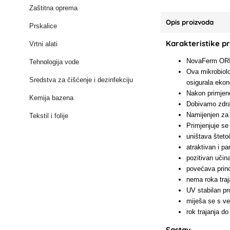
Zaštitna oprema
Opis proizvoda
Prskalice
Karakteristike p
Vrtni alati
NovaFerm ORIO
Tehnologija vode
Ova mikrobiološ
Sredstva za čišćenje i dezinfekciju
osigurala ekon
Nakon primjene
Kemija bazena
Dobivamo zdravi
Namijenjen za 
Tekstil i folije
Primjenjuje se
uništava štetoč
atraktivan i pa
pozitivan učin
povećava prino
nema roka tra
UV stabilan pro
miješa se s v
rok trajanja do
Sastav