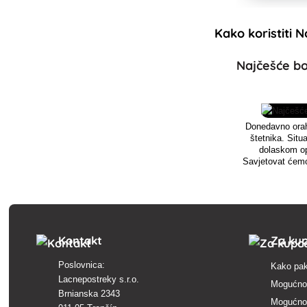
Kako koristiti 
Najčešće bo
Donedavno orah 
štetnika. Situ
dolaskom o
Savjetovat ćemo 
ne samo nje, v
o
Kontakt
Za ku
Poslovnica:
Kako pak
Lacnepostreky s.r.o.
Mogućnos
Brnianska 2343
Mogućnos