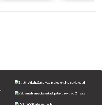
Uvijek ćemo vas profesionalno savjetovati
sk
Reklamacije obrađujemo u roku od 24 sata
85% robe na zalihi