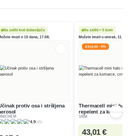
Na zalihi kod dobavljača
Na zalihi > 5 kom
Možete imati o 10 dana, 17.08.
Možete imati u utorak, 11.08.
Akcijski −6%
Učinak protiv osa i stršljena
Thermacell mini halo st
aerosol
repelent za komarce, cr
UNICHEM
SBM
(45)
4.9
43
,01 €
Ušted