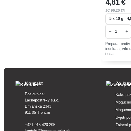
4
,81 €
JC
96
,20 €/l
−
+
Preparat protiv
insekata, vrlo 
i osa.
Kontakt
Za ku
Poslovnica:
Kako pak
Lacnepostreky s.r.o.
Mogućnos
Brnianska 2343
Mogućnos
911 05 Trenčín
Uvjeti po
+421 915 420 295
Žalbeni 
kontakt@lacnepostreky.sk