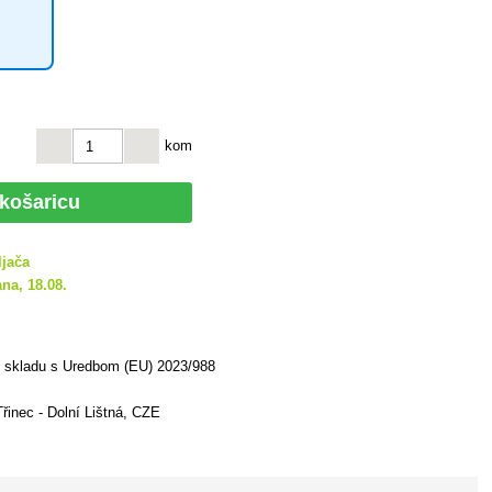
kom
 košaricu
ljača
na, 18.08.
u skladu s Uredbom (EU) 2023/988
Třinec - Dolní Lištná, CZE