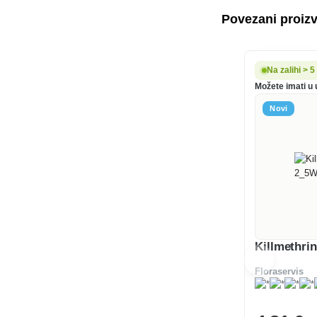
Povezani proiz
Na zalihi > 
Možete imati u 
Novi
Killmethri
Floraservis