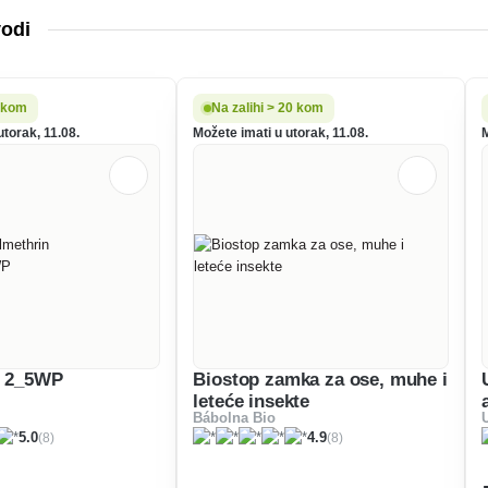
vodi
5 kom
Na zalihi > 20 kom
utorak, 11.08.
Možete imati u utorak, 11.08.
n 2_5WP
Biostop zamka za ose, muhe i
leteće insekte
Bábolna Bio
(8)
(8)
5.0
4.9