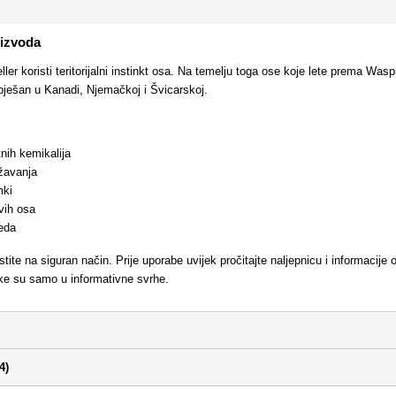
oizvoda
er koristi teritorijalni instinkt osa. Na temelju toga ose koje lete prema Waspi
pješan u Kanadi, Njemačkoj i Švicarskoj.
nih kemikalija
žavanja
mki
vih osa
eda
istite na siguran način. Prije uporabe uvijek pročitajte naljepnicu i informaci
ike su samo u informativne svrhe.
4)