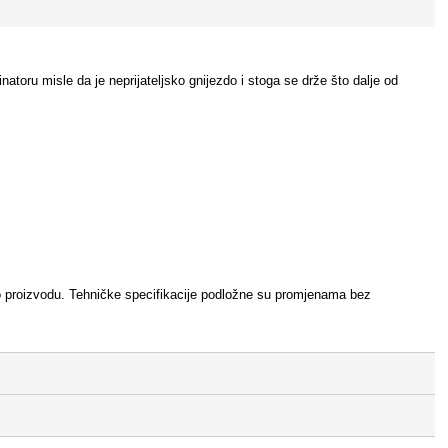
natoru misle da je neprijateljsko gnijezdo i stoga se drže što dalje od
je o proizvodu. Tehničke specifikacije podložne su promjenama bez