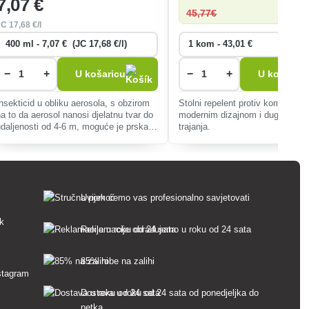
7
,07 €
45
,77€
JC
17
,68 €/l
−
+
−
+
U košaricu
U košaricu
Insekticid u obliku aerosola, s obzirom
Stolni repelent protiv komaraca 
na to da aerosol nanosi djelatnu tvar do
modernim dizajnom i dugim vij
udaljenosti od 4-6 m, moguće je prskati
trajanja.
gnijezdo s veće udaljenosti.
Uvijek ćemo vas profesionalno savjetovati
sk
Reklamacije obrađujemo u roku od 24 sata
85% robe na zalihi
Dostava u roku od 24 sata od ponedjeljka do
petka