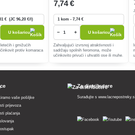
7
,74 €
−
+
U košaricu
U košaricu
 letećih i gmižućih
Zahvaljujući izvrsnoj atraktivnosti i
učinkovit protiv komaraca
sadržaju spolnih feromona, može
učinkovito privući i uhvatiti ose ili muhe.
pce
Za distributere
Surađujte s
www.lacnepostreky.
iramo vaše pošiljke
ti prijevoza
ti plaćanja
slovanja
postupak