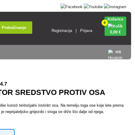
Košarica
0
Pretraživanje
Registracija
Prijava
0
,00 €
HR
4.7
TOR SREDSTVO PROTIV OSA
er koristi teritorijalni instinkt osa. Na temelju toga ose koje lete prema
e neprijateljsko gnijezdo i stoga se drže što dalje od njega.