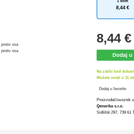
1 kom
8
,44 €
8
,44 €
Dodaj u
Na zalihi kod dobav
Možete imati o 11 da
Dodaj u favorite
Proizvođač/uvoznik 
Qenerika s.r.o.
Sídliště 297, 739 61 