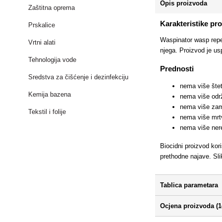
Opis proizvoda
Zaštitna oprema
Karakteristike pr
Prskalice
Waspinator wasp repell
Vrtni alati
njega. Proizvod je us
Tehnologija vode
Prednosti
Sredstva za čišćenje i dezinfekciju
nema više štet
Kemija bazena
nema više odr
nema više za
Tekstil i folije
nema više mrt
nema više ner
Biocidni proizvod kor
prethodne najave. Sl
Tablica parametara
Ocjena proizvoda (1