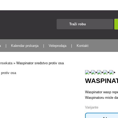
a
Kalendar prskanja
Veleprodaja
Kontakt
 insekata
»
Waspinator sredstvo protiv osa
WASPINA
Waspinator wasp repell
Waspinatoru misle da j
Varijante