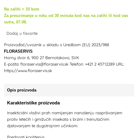
Na zalihi > 10 kom
Za preuzimanje u roku od 30 minuta kod nas na zalihi ili kod vas
sutra, 07.08.
Dodaj u favorite
Proizvođač/uvoznik u skladu s Uredbom (EU) 2023/988
FLORASERVIS
Horny dvor 6, 900 27 Bernolakovo, SVK
E-pošta: floraservis@floraservis.sk Telefon: +421 2 43712289 URL:
https://www.floraservis.sk
Opis proizvoda
Karakteristike proizvoda
Insekticidni vlaživi prah namijenjen nanošenju raspršivanjem
protiv letećih i gmižućih insekata s brzim i trenutačnim
djelovanjem te dugotrajnim učinkom.
Prednosti korištenja