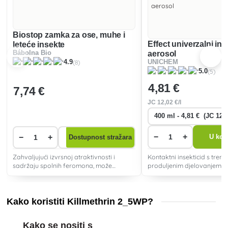
Biostop zamka za ose, muhe i
Effect univerzalni inse
leteće insekte
Bábolna Bio
aerosol
(8)
4.9
UNICHEM
(5)
5.0
4
,81 €
7
,74 €
JC
12
,02 €/l
−
+
−
+
U koš
Dostupnost stražara
Zahvaljujući izvrsnoj atraktivnosti i
Kontaktni insekticid s trenu
sadržaju spolnih feromona, može
produljenim djelovanjem, 
učinkovito privući i uhvatiti ose ili muhe.
ubijanju muha i komaraca, 
učinkovit protiv moljaca, mu
gmižućih insekata.
Kako koristiti Killmethrin 2_5WP?
Kako se nositi s