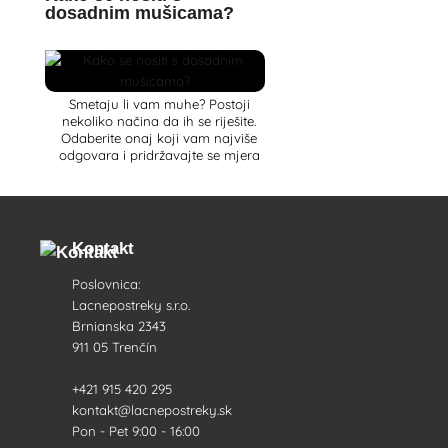
dosadnim mušicama?
Smetaju li vam muhe? Postoji
nekoliko načina da ih se riješite.
Odaberite onaj koji vam najviše
odgovara i pridržavajte se mjera
opreza.
Kontakt
Poslovnica:
Lacnepostreky s.r.o.
Brnianska 2343
911 05 Trenčín
+421 915 420 295
kontakt@lacnepostreky.sk
Pon - Pet 9:00 - 16:00