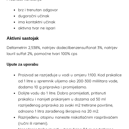
brz i trenutan odgovor
dugoročni učinak
ima kontaktni učinak
aktivna tvar ne ispari
Aktivni sastojak
Deltametrin 2,538%, natrijev dodecilbenzensulfonat 3%, natrijev
lauril sulfat 2%, pomoćne tvari 100% cps
Upute za uporabu
Proizvod se razrjeđuje u vodi u omjeru 1:100. Kod prskalice
od 1 litre u spremnik ulijemo oko 200-300 mililitara vode,
dodamo 10 g pripravka i promiješamo.
Dolijte vodu do 1 litre. Dobro promiješati, pritisnuti
prskalicu i nanijeti prskanjem u dozama od 50 ml
razrijeđenog pripravka za svaki m2 tretirane površine,
odnosno 1 litra zarađenog škropiva na 20 m2.
Razrijeđenu otopinu nanesite niskotlačnim raspršivačem
(ručni ili rameni).