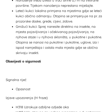
Nanošenje treba izvesti u traci širine 0,1 m na tretirane
površine. Tijekom nanošenja neprestano miješajte.
Leteći kukci: lokalna primjena na mjestima gdje se leteći
kukci obično odmaraju. Otopina se primjenjuje na pr. za
prozorske daske, grede, cijevi, zidove.
Gmižući kukci: Sprej nanesite direktno na insekte, na
mjesta pojavljivanja i očekivanog pojavljivanja, na
njihove staze i u njihova skloništa, u pukotine i pukotine.
Otopina se nanosi na pukotine i pukotine, uglove, iza i
ispod namještaja i ostala mala mjesta gdje se obično
skrivaju insekti.
Obavijesti o sigurnosti
Signalna riječ
Opasnost
Izjave upozorenja (H fraze)
H318 Uzrokuje ozbiljne ozljede oka