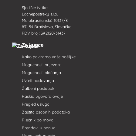
Sjedište tvrtke:
Lacnepostreky s.r.o.
Malokrasňanská 10137/8
831 54 Bratislava, Slovačka
PDV broj: SK2120731437
Za kupce
Kako pakiramo vaše pošiljke
Mogućnosti prijevoza
Mogućnosti plaćanja
Uvjeti poslovanja
Žalbeni postupak
Raskid ugovora ovdje
Pregled usluga
Zaštita osobnih podataka
Rječnik pojmova
Brendovi u ponudi
Mapa web-mjesta