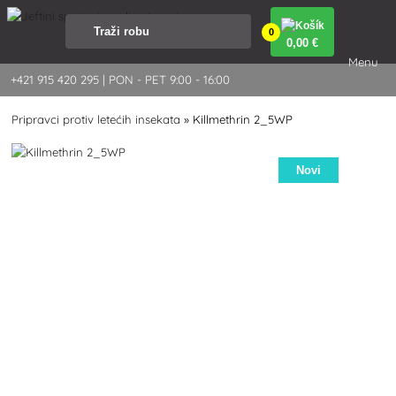
0
0
,00 €
Menu
+421 915 420 295 | PON - PET 9:00 - 16:00
Pripravci protiv letećih insekata
»
Killmethrin 2_5WP
Novi