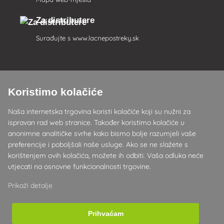
Za distributere
Surađujte s
www.lacnepostreky.sk
Koristimo kolačiće
Uvijek ćemo vas profesionalno savjetovati
Naša internetska trgovina koristi kolačiće koji su nužni za
Reklamacije obrađujemo u roku od 24 sata
ispravan rad web stranice. Također koristimo kolačiće u
anonimne analitičke svrhe kako bismo bolje razumjeli vaše
85% robe na zalihi
preferencije i poboljšali naše usluge. Ako se ne slažete s
korištenjem ovih kolačića, možete ih odbiti. Vaša odluka neće
Dostava u roku od 24 sata od ponedjeljka do petka
utjecati na osnovne funkcionalnosti trgovine.
Prikaži detalje
Prihvaćam