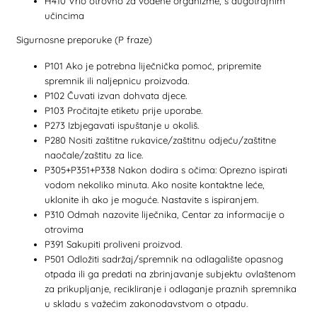
H410 Vrlo otrovno za vodene organizme, s dugotrajnim
učincima
Sigurnosne preporuke (P fraze)
P101 Ako je potrebna liječnička pomoć, pripremite
spremnik ili naljepnicu proizvoda.
P102 Čuvati izvan dohvata djece.
P103 Pročitajte etiketu prije uporabe.
P273 Izbjegavati ispuštanje u okoliš.
P280 Nositi zaštitne rukavice/zaštitnu odjeću/zaštitne
naočale/zaštitu za lice.
P305+P351+P338 Nakon dodira s očima: Oprezno ispirati
vodom nekoliko minuta. Ako nosite kontaktne leće,
uklonite ih ako je moguće. Nastavite s ispiranjem.
P310 Odmah nazovite liječnika, Centar za informacije o
otrovima
P391 Sakupiti proliveni proizvod.
P501 Odložiti sadržaj/spremnik na odlagalište opasnog
otpada ili ga predati na zbrinjavanje subjektu ovlaštenom
za prikupljanje, recikliranje i odlaganje praznih spremnika
u skladu s važećim zakonodavstvom o otpadu.