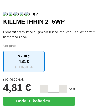
5.0
KILLMETHRIN 2_5WP
Preparat protiv letećih i gmižućih insekata, vrlo učinkovit protiv
komaraca i osa.
Varijante
5 x 10 g
4
,81 €
(JC
96
,20 €/l)
(JC
96
,20 €/l)
4
,81 €
kom
Dodaj u košaricu