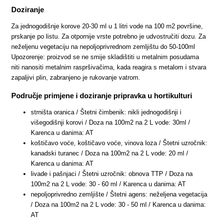
Doziranje
Za jednogodišnje korove 20-30 ml u 1 litri vode na 100 m2 površine,
prskanje po listu. Za otpornije vrste potrebno je udvostručiti dozu. Za
neželjenu vegetaciju na nepoljoprivrednom zemljištu do 50-100ml
Upozorenje: proizvod se ne smije skladištiti u metalnim posudama
niti nanositi metalnim raspršivačima, kada reagira s metalom i stvara
zapaljivi plin, zabranjeno je rukovanje vatrom.
Područje primjene i doziranje pripravka u hortikulturi
strništa oranica / Štetni čimbenik: nikli jednogodišnji i
višegodišnji korovi / Doza na 100m2 na 2 L vode: 30ml /
Karenca u danima: AT
koštičavo voće, koštičavo voće, vinova loza / Štetni uzročnik:
kanadski turanec / Doza na 100m2 na 2 L vode: 20 ml /
Karenca u danima: AT
livade i pašnjaci / Štetni uzročnik: obnova TTP / Doza na
100m2 na 2 L vode: 30 - 60 ml / Karenca u danima: AT
nepoljoprivredno zemljište / Štetni agens: neželjena vegetacija
/ Doza na 100m2 na 2 L vode: 30 - 50 ml / Karenca u danima:
AT