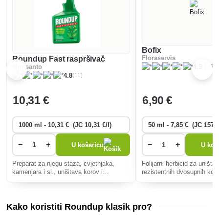
Bofix
Roundup Fast raspršivač
Floraservis
(127)
Monsanto
4.9
(11)
4.8
10
,31 €
6
,90 €
−
+
−
+
U košaricu
U koš
Preparat za njegu staza, cvjetnjaka,
Folijarni herbicid za uništa
kamenjara i sl., uništava korov i
rezistentnih dvosupnih kor
mahovinu, uključujući i korijenje, ne
tratinčice i maslačka u tr
oštećuje okolne biljke, vizualni učinak
sjeme, na novosagrađenim i
venuća već nakon tri sata.
ukrasnim travnjacima i tra
Kako koristiti Roundup klasik pro?
sportskim terenima