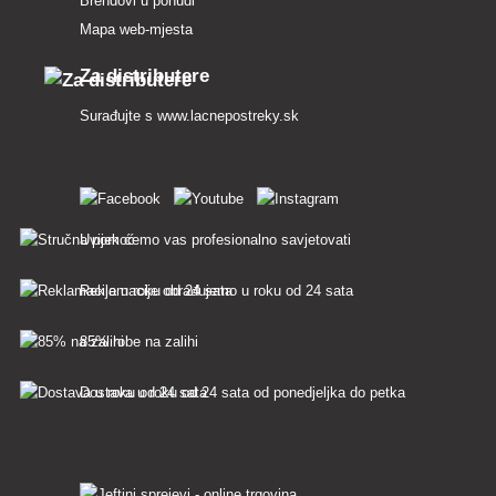
Brendovi u ponudi
Mapa web-mjesta
Za distributere
Surađujte s
www.lacnepostreky.sk
Uvijek ćemo vas profesionalno savjetovati
Reklamacije obrađujemo u roku od 24 sata
85% robe na zalihi
Dostava u roku od 24 sata od ponedjeljka do petka