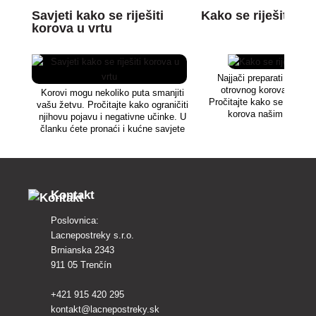
Savjeti kako se riješiti
Kako se riješiti dr
korova u vrtu
Najjači preparati za borb
otrovnog korova obične 
Korovi mogu nekoliko puta smanjiti
Pročitajte kako se učinkovi
vašu žetvu. Pročitajte kako ograničiti
korova našim herbici
njihovu pojavu i negativne učinke. U
članku ćete pronaći i kućne savjete
za uništavanje korova, odnosno
najprikladnije herbicidne pripravke.
Kontakt
Poslovnica:
Lacnepostreky s.r.o.
Brnianska 2343
911 05 Trenčín
+421 915 420 295
kontakt@lacnepostreky.sk