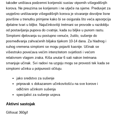
također uništava podzemni korijenski sustav otpornih višegodišnjih
korova. Ne preuzima se korijenom i ne utječe na sjeme. Preduvjet za
uspješno uništavanje višegodišnjih korova je stvaranje dovoljne lisne
površine u trenutku primjene kako bi se osigurala što veća apsorpcija
djelatne tvari u biljke. Najučinkovitiji tretmani se provode u razdoblju
od postavljanja pupova do cvatnje, kada su biljke u punom rastu.
Simptomi djelovanja su postupno venuće, žutilo, sušenje do
posmeđivanja zahvaćenih biljaka tijekom 10-14 dana. Za hladnog i
suhog vremena simptomi se mogu pojaviti kasnije. Učinak se
višestruko povećava većim intenzitetom svjetlosti i većom
relativnom vlagom zraka. Kiša unutar 6 sati nakon tretmana
smanjuje učinak. Svi radovi na uzgoju mogu se provesti tek kada se
simptomi učinka u potpunosti očituju.
jako sredstvo za sušenje
pripravak s dokazanom učinkovitošću na sve korove i
odličnim učinkom sušenja
specijalist za sušenje usjeva
Aktivni sastojak
Glifosat 360g/l