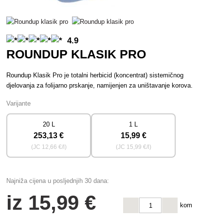
4.9
ROUNDUP KLASIK PRO
Roundup Klasik Pro je totalni herbicid (koncentrat) sistemičnog
djelovanja za folijarno prskanje, namijenjen za uništavanje korova.
Varijante
20 L
1 L
253
,13 €
15
,99 €
(JC
12
,66 €/l)
(JC
15
,99 €/l)
Najniža cijena u posljednjih 30 dana:
iz
15
,99 €
kom