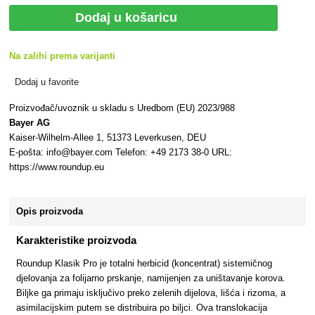
Dodaj u košaricu
Na zalihi prema varijanti
Dodaj u favorite
Proizvođač/uvoznik u skladu s Uredbom (EU) 2023/988
Bayer AG
Kaiser-Wilhelm-Allee 1, 51373 Leverkusen, DEU
E-pošta: info@bayer.com Telefon: +49 2173 38-0 URL:
https://www.roundup.eu
Opis proizvoda
Karakteristike proizvoda
Roundup Klasik Pro je totalni herbicid (koncentrat) sistemičnog
djelovanja za folijarno prskanje, namijenjen za uništavanje korova.
Biljke ga primaju isključivo preko zelenih dijelova, lišća i rizoma, a
asimilacijskim putem se distribuira po biljci. Ova translokacija