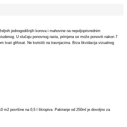
oželjnih jednogodišnjih korova i mahovine na nepoljoprivrednim
o studenog. U slučaju ponovnog rasta, primjena se može ponoviti nakon 7
m tvari glifosat. Ne koristiti na travnjacima. Brza likvidacija vizualnog
0 m2 površine na 0,5 l škropiva. Pakiranje od 250ml je dovoljno za