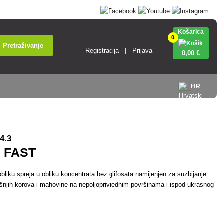
Košarica
0
Pretraživanje
Registracija
Prijava
0
,00 €
HR
4.3
 FAST
obliku spreja u obliku koncentrata bez glifosata namijenjen za suzbijanje
išnjih korova i mahovine na nepoljoprivrednim površinama i ispod ukrasnog