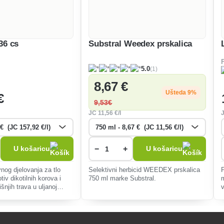
6 cs
Substral Weedex prskalica
(1)
5.0
8
,67 €
Ušteda 9%
€
9
,53€
JC
11
,56 €/l
−
+
U košaricu
U košaricu
nog djelovanja za tlo
Selektivni herbicid WEEDEX prskalica
otiv dikotilnih korova i
750 ml marke Substral.
šnjih trava u uljanoj
, grašku i soji.