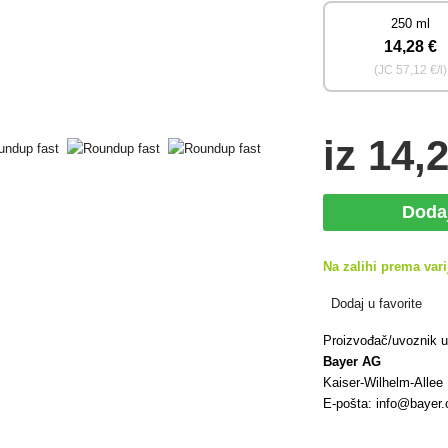
250 ml
14
,28 €
(JC
57
,12 €/l)
iz
14
,
Doda
Na zalihi prema vari
Dodaj u favorite
Proizvođač/uvoznik 
Bayer AG
Kaiser-Wilhelm-Allee
E-pošta: info@bayer.