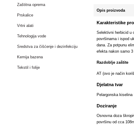
Zaštitna oprema
Opis proizvoda
Prskalice
Karakteristike pr
Vrtni alati
Selektivni herbicid u
Tehnologija vode
površinama i ispod uk
dana. Za potpunu elimi
Sredstva za čišćenje i dezinfekciju
efekta nakon samo 3 
Kemija bazena
Razdoblje zaštite
Tekstil i folije
AT (ovo je način koriš
Djelatna tvar
Pelargonska kiselina 
Doziranje
Osnovna doza škropiv
površinu od cca 108