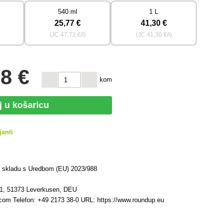
540 ml
1 L
25
,77 €
41
,30 €
(JC
47
,72 €/l)
(JC
41
,30 €/l)
28 €
kom
j u košaricu
janti
u skladu s Uredbom (EU) 2023/988
 1, 51373 Leverkusen, DEU
com Telefon: +49 2173 38-0 URL: https://www.roundup.eu