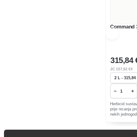
Command 3
315
,84 
JC
157
,92 €/l
−
+
Herbicid sustav
prije nicanja pr
nekih jednogodi
repici, krumpiru