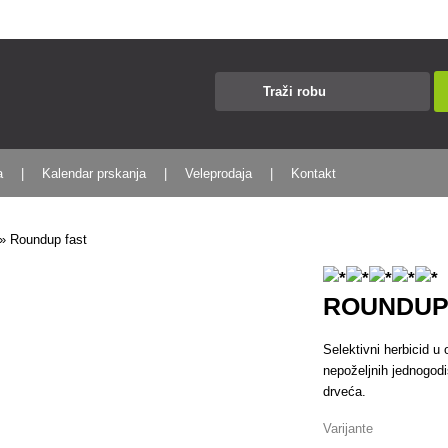
a
Kalendar prskanja
Veleprodaja
Kontakt
»
Roundup fast
ROUNDUP
Selektivni herbicid u 
nepoželjnih jednogod
drveća.
Varijante