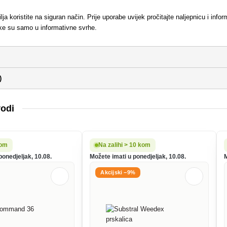
ilja koristite na siguran način. Prije uporabe uvijek pročitajte naljepnicu i i
ike su samo u informativne svrhe.
)
vodi
kom
Na zalihi > 10 kom
ponedjeljak, 10.08.
Možete imati u ponedjeljak, 10.08.
Akcijski −9%