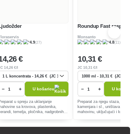
Ljudožder
Roundup Fast raspršiva
Floraservis
Monsanto
(27)
(11)
4.9
4.8
14
,26 €
10
,31 €
JC
14
,26 €/l
JC
10
,31 €/l
−
+
−
+
U košaricu
U košaricu
Preparat u spreju za uklanjanje
Preparat za njegu staza, cvjetnj
mahovine sa krovova, plastenika,
kamenjara i sl., uništava korov i
verandi, temelja, pločnika, nadgrobnih
mahovinu, uključujući i korijenje
spomenika, teniskih terena i sl.
oštećuje okolne biljke, vizualni 
venuća već nakon tri sata.