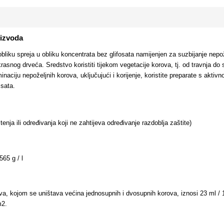
oizvoda
 obliku spreja u obliku koncentrata bez glifosata namijenjen za suzbijanje nep
rasnog drveća. Sredstvo koristiti tijekom vegetacije korova, tj. od travnja d
naciju nepoželjnih korova, uključujući i korijenje, koristite preparate s aktivno
sata.
tenja ili određivanja koji ne zahtijeva određivanje razdoblja zaštite)
565 g / l
a, kojom se uništava većina jednosupnih i dvosupnih korova, iznosi 23 ml / 1
m2.