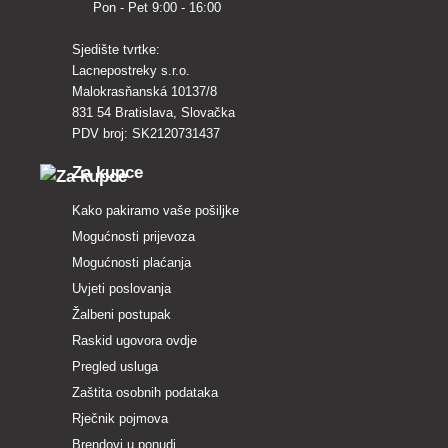
Pon - Pet 9:00 - 16:00
Sjedište tvrtke:
Lacnepostreky s.r.o.
Malokrasňanská 10137/8
831 54 Bratislava, Slovačka
PDV broj: SK2120731437
Za kupce
Kako pakiramo vaše pošiljke
Mogućnosti prijevoza
Mogućnosti plaćanja
Uvjeti poslovanja
Žalbeni postupak
Raskid ugovora ovdje
Pregled usluga
Zaštita osobnih podataka
Rječnik pojmova
Brendovi u ponudi