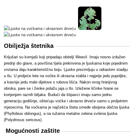
Obilježja štetnika
Krljušari su kornjaši koji pripadaju obitelji Weevil. Imaju nosno izdužen
prednji dio glave, a površina tijela prekrivena je ljuskama koje pojedinim
vrstama daju karakterističnu boju. Ljuske prezimljuju u odraslom stadiju
u tlu. U proljeće lete na voćke ili ukrasna stabla i najprije jedu pupoljke,
a kasnije jedu male dijelove s rubova lišća. Nakon ovog hranjivog
obroka, pare se i ženke polažu jaja u tlo. Izležene ličinke hrane se
korijenjem raznih biljaka. Budući da štipavci imaju samo jednu
generaciju godišnje, oštećuju voćke i ukrasno drveće samo u proljetnim
mjesecima. Na voćkama je najčešća šteta smeđe obojena obična ljuska
(Phyllobius oblongus), a na ružama metalno zelena svilena ljuska
(Polydrosus sericeus).
Mogućnosti zaštite