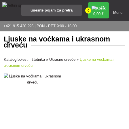
0
Menu
0
,00 €
+421 915 420 295 | PON - PET 9:00 - 16:00
Ljuske na voćkama i ukrasnom
drveću
Katalog bolesti i štetnika
»
Ukrasno drveće
»
Ljuske na voćkama i
ukrasnom drveću