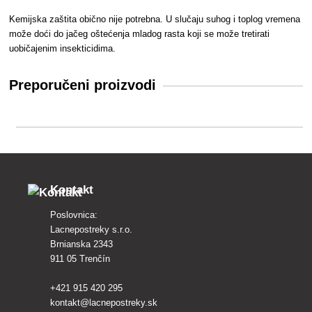
Kemijska zaštita obično nije potrebna. U slučaju suhog i toplog vremena
može doći do jačeg oštećenja mladog rasta koji se može tretirati
uobičajenim insekticidima.
Preporučeni proizvodi
Kontakt
Poslovnica:
Lacnepostreky s.r.o.
Brnianska 2343
911 05 Trenčín
+421 915 420 295
kontakt@lacnepostreky.sk