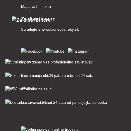
Mapa web-mjesta
Za distributere
Surađujte s
www.lacnepostreky.sk
Uvijek ćemo vas profesionalno savjetovati
Reklamacije obrađujemo u roku od 24 sata
85% robe na zalihi
Dostava u roku od 24 sata od ponedjeljka do petka