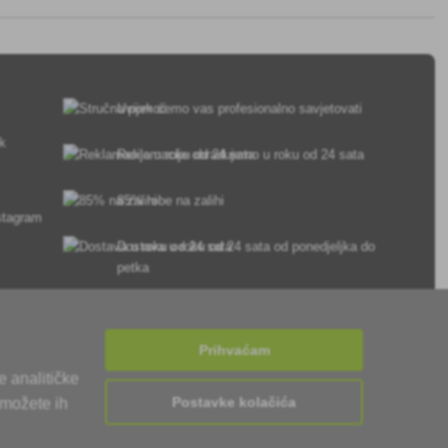
Uvijek ćemo vas profesionalno savjetovati
sk
Reklamacije obrađujemo u roku od 24 sata
85% robe na zalihi
Dostava u roku od 24 sata od ponedjeljka do
petka
Prihvaćam
e analitičke
Postavke kolačića
 možete ih