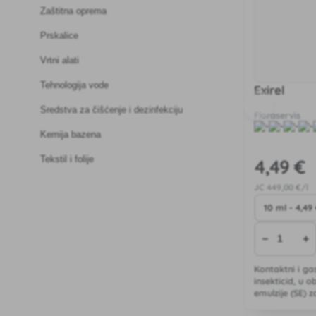
Zaštitna oprema
Prskalice
Vrtni alati
Tehnologija vode
Exirel
Sredstva za čišćenje i dezinfekciju
Floraservis
Kemija bazena
Tekstil i folije
4
,49 €
JC
449
,00 €/l
−
+
Kontaktni i gas
insekticid, u o
emulzije (SE) z
koštuničavog 