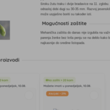
široku žutu traku i dvije bradavice na 11. zglobu
odrasloj dobi dugi su 30-35 mm. Razvoj jesenskih i
može uspješno boriti su također isti.
Mogućnosti zaštite
Mehanička zaštita do danas nije izgubila na važn
parenja ženke bez krila penju se na deblo kako bi
najkasnije do sredine listopada.
roizvodi
20 kom
Na zalihi > 20 kom
ponedjeljak, 10.08.
Možete imati u ponedjeljak, 10.08.
Akcijski −21%