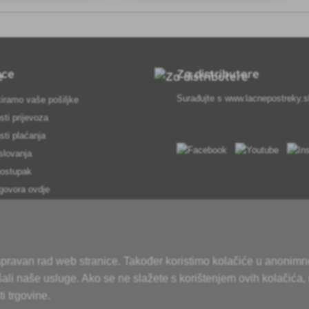
išućih štetnika.
pce
Za distributere
Surađujte s
www.lacnepostreky.
iramo vaše pošiljke
ti prijevoza
ti plaćanja
slovanja
postupak
govora ovdje
usluga
osobnih podataka
pojmova
 ispravan rad web stranice. Također koristimo kolačiće u anonimn
 u ponudi
šali naše usluge. Ako se ne slažete s korištenjem ovih kolačića,
b-mjesta
i trgovine.