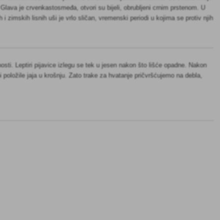
. Glava je crvenkastosmeđa, otvori su bijeli, obrubljeni crnim prstenom. U
 zimskih lisnih uši je vrlo sličan, vremenski periodi u kojima se protiv njih
osti. Leptiri pijavice izlegu se tek u jesen nakon što lišće opadne. Nakon
 položile jaja u krošnju. Zato trake za hvatanje pričvršćujemo na debla,