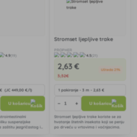
Stromset ljepljive trake
PROPHER
4.9
4.5
(19)
(21)
2
,63 €
Ušteda 21%
3
,32€
−
+
U košaricu
U košaricu
trointestinalni
Stromset ljepljive trake koriste se za
bliku suspenzijske
hvatanje štetnih insekata koji se penju
a zaštitu jezgričastog i
po drveću u vrtovima i voćnjacima.
voća te vinove loze od