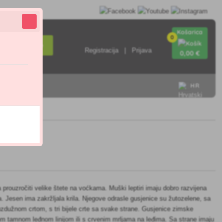
Košarica
0
Pretraživanje
Registracija
Prijava
0
,00 €
HR
rouzročiti velike štete na voćkama. Muški leptiri imaju dobro razvijena
a. Jesen ima zakržljala krila. Njegove odrasle gusjenice su žutozelene, sa
dužnom crtom, s tri bijele crte sa svake strane. Gusjenice zimske
m tamnom leđnom linijom ili s crvenim mrljama na leđima. Sa strane imaju