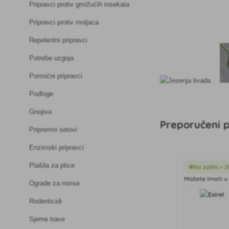
Pripravci protiv gmižućih insekata
Pripravci protiv moljaca
Repelentni pripravci
Potrebe uzgoja
Pomoćni pripravci
Podloge
Gnojiva
Preporučeni p
Pripremni setovi
Enzimski pripravci
Plašila za ptice
Na zalihi > 
Možete imati u 
Ograde za mirise
Rodenticidi
Sjeme trave