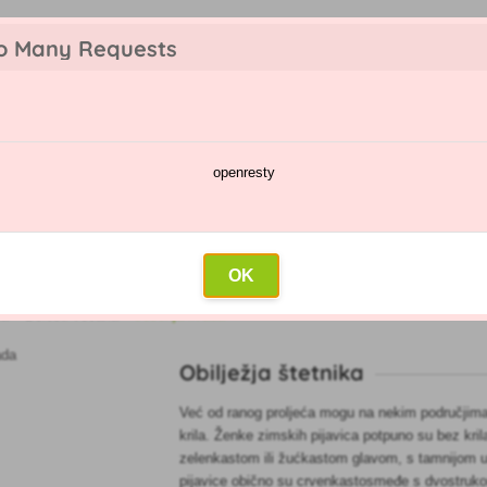
o Many Requests
openresty
a
Kalendar prskanja
Veleprodaja
Kontakt
vada
OK
ka
»
Bolesti voćaka
»
Jesenja livada
Obilježja štetnika
Već od ranog proljeća mogu na nekim područjima p
krila. Ženke zimskih pijavica potpuno su bez kril
zelenkastom ili žućkastom glavom, s tamnijom uz
pijavice obično su crvenkastosmeđe s dvostruko