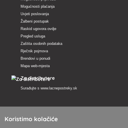
Mogućnosti plaćanja
Uvjeti poslovanja
Žalbeni postupak
Raskid ugovora ovdje
Pregled usluga
Zaštita osobnih podataka
Rječnik pojmova
Brendovi u ponudi
Mapa web-mjesta
Za distributere
Surađujte s
www.lacnepostreky.sk
Koristimo kolačiće
Uvijek ćemo vas profesionalno savjetovati