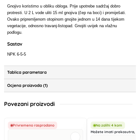
Gnojivo koristimo u obliku obloga. Prije upotrebe sadržaj dobro
protresti. U 2 L vode uliti 15 ml gnojiva (čep na boci) i promiješati.
Ovako pripremljenom otopinom gnojite jednom u 14 dana tijekom
vegetacije, odnosno travanj-listopad. Gnojiti uvijek na vlažnu
podlogu.
Sastav
NPK 6-5-5
Tablica parametara
Ocjena proizvoda (1)
Povezani proizvodi
Privremeno rasprodano
Na zalihi 4 kom
Možete imati prekosutra, 11.