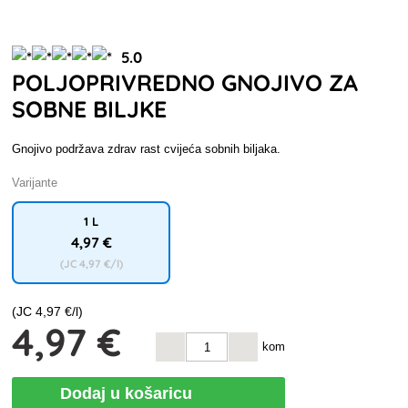
5.0
POLJOPRIVREDNO GNOJIVO ZA
SOBNE BILJKE
Gnojivo podržava zdrav rast cvijeća sobnih biljaka.
Varijante
1 L
4
,97 €
(JC
4
,97 €/l)
(JC
4
,97 €/l)
4
,97 €
kom
Dodaj u košaricu