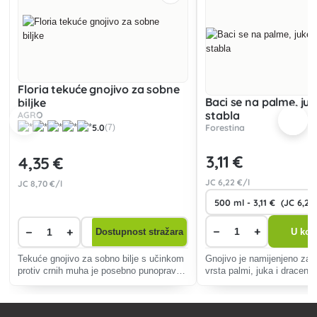
Floria tekuće gnojivo za sobne
Baci se na palme, ju
biljke
stabla
AGRO
5.0
Forestina
(7)
3
,11 €
4
,35 €
JC
6
,22 €/l
JC
8
,70 €/l
−
+
−
+
U koš
Dostupnost stražara
Tekuće gnojivo za sobno bilje s učinkom
Gnojivo je namijenjeno za 
protiv crnih muha je posebno punopravno
vrsta palmi, juka i dracena.
gnojivo za sve vrste sobnog bilja.
Poboljšava cjelokupnu vitalnost biljaka i
povećava njihovu otpornost na bolesti i