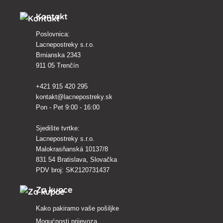
Kontakt
Poslovnica:
Lacnepostreky s.r.o.
Brnianska 2343
911 05 Trenčín
+421 915 420 295
kontakt@lacnepostreky.sk
Pon - Pet 9:00 - 16:00
Sjedište tvrtke:
Lacnepostreky s.r.o.
Malokrasňanská 10137/8
831 54 Bratislava, Slovačka
PDV broj: SK2120731437
Za kupce
Kako pakiramo vaše pošiljke
Mogućnosti prijevoza