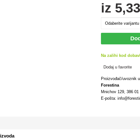
iz
5
,33
Dod
Na zalihi kod dobav
Dodaj u favorite
Proizvođač/uvoznik 
Forestina
Mnichov 129, 386 01
E-pošta: info@forest
oizvoda