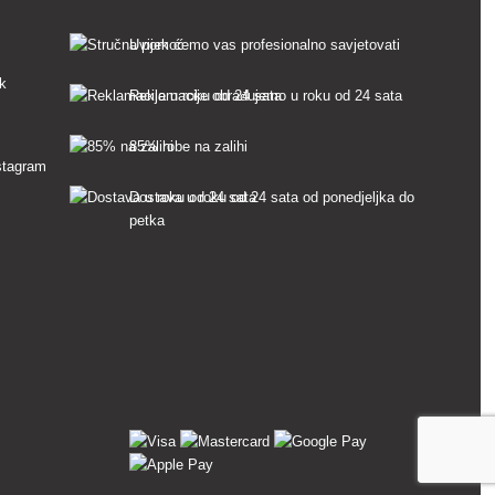
Uvijek ćemo vas profesionalno savjetovati
sk
Reklamacije obrađujemo u roku od 24 sata
85% robe na zalihi
Dostava u roku od 24 sata od ponedjeljka do
petka