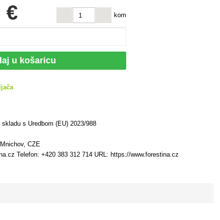
 €
kom
aj u košaricu
ljača
u skladu s Uredbom (EU) 2023/988
 Mnichov, CZE
ina.cz Telefon: +420 383 312 714 URL: https://www.forestina.cz