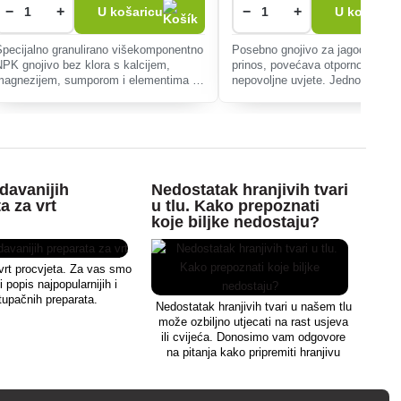
−
+
−
+
U košaricu
U košaricu
Specijalno granulirano višekomponentno
Posebno gnojivo za jagode potiče
NPK gnojivo bez klora s kalcijem,
prinos, povećava otpornost na bo
magnezijem, sumporom i elementima u
nepovoljne uvjete. Jednostavna
tragovima (B, Cu Mo, Zn), koje je
primjena osigurat će bogatu ber
pogodno za sve usjeve osim za biljke
slatkih, sočnih plodova.
oje vole kiseline.
davanijih
Nedostatak hranjivih tvari
a za vrt
u tlu. Kako prepoznati
koje biljke nedostaju?
vrt procvjeta. Za vas smo
i popis najpopularnijih i
stupačnih preparata.
Nedostatak hranjivih tvari u našem tlu
može ozbiljno utjecati na rast usjeva
ili cvijeća. Donosimo vam odgovore
na pitanja kako pripremiti hranjivu
zemlju za svoje biljke.