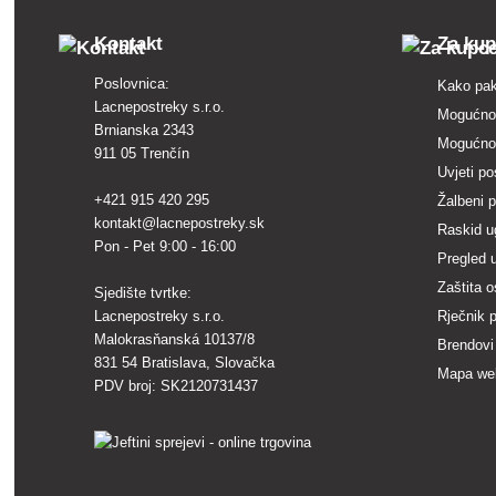
Kontakt
Za ku
Poslovnica:
Kako pak
Lacnepostreky s.r.o.
Mogućnos
Brnianska 2343
Mogućnos
911 05 Trenčín
Uvjeti po
+421 915 420 295
Žalbeni 
kontakt@lacnepostreky.sk
Raskid u
Pon - Pet 9:00 - 16:00
Pregled 
Zaštita 
Sjedište tvrtke:
Lacnepostreky s.r.o.
Rječnik 
Malokrasňanská 10137/8
Brendovi
831 54 Bratislava, Slovačka
Mapa we
PDV broj: SK2120731437