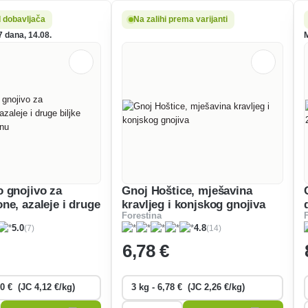
d dobavljača
Na zalihi prema varijanti
7 dana, 14.08.
M
 gnojivo za
Gnoj Hoštice, mješavina
ne, azaleje i druge
kravljeg i konjskog gnojiva
Forestina
vole kiselinu
(7)
(14)
5.0
4.8
6
,78 €