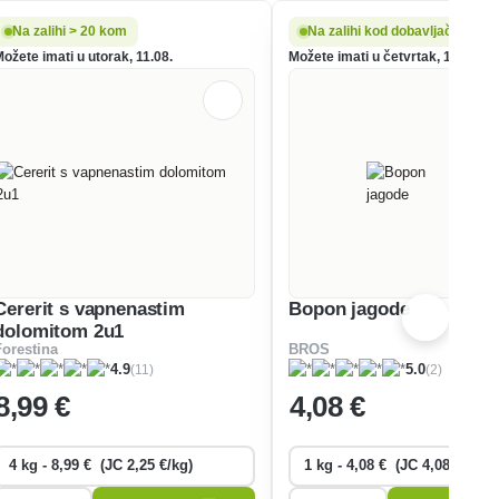
Na zalihi > 20 kom
Na zalihi kod dobavljača
ožete imati u utorak, 11.08.
Možete imati u četvrtak, 13.08.
Cererit s vapnenastim
Bopon jagode
dolomitom 2u1
Forestina
BROS
(11)
(2)
4.9
5.0
8
,99 €
4
,08 €