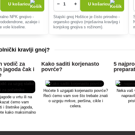
−
+
U košaricu
U košaricu
alno NPK gnojivo -
Stajski gnoj Hoštice je čisto prirodno -
rododendrone, azaleje i
organsko gnojivo (mješavina kravljeg i
e vole kiseline.
konjskog gnojiva s rožinom).
k
olnički kravlji gnoj?
 vodič za
Kako saditi korjenasto
5 najpro
h jagoda čak i
povrće?
preparat
e
Hoćete li uzgajati korjenasto povrće?
Neka vaš 
Reći ćemo vam sve što trebate znati
napravil
jagode u vrtu ili na
o uzgoju mrkve, peršina, cikle i
pri
okazat ćemo vam
celera.
i i štetnike jagoda,
jete kako maksimalno
rod. Način gnojidbe,
drugi podaci.