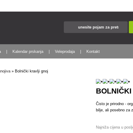
a
Kalendar prskanja
Veleprodaja
Kontakt
gnojiva
»
Bolnički kravlji gnoj
BOLNIČKI
Čisto je prirodno - o
bilje, ali posebno za
Najniža cijena u posl