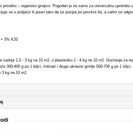
isto prirodno – organsko gnojivo. Pogodan je ne samo za univerzalnu upotrebu u
juje se u proljeće ili jesen tako da se posipa po površini tla, a zatim se odgo
 + 3% K20
e sadnje 1,5 - 3 kg na 10 m2, u plasteniku 2 - 4 kg na 10 m2. Doziranje za t
voće 300-400 g po 1 biljci, četinari i drugo ukrasno grmlje 500-700 g po 1 biljci
o 3 kg na 10 m2
4)
vodi