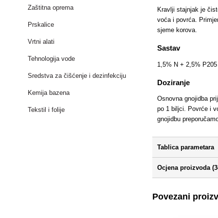
Zaštitna oprema
Kravlji stajnjak je č
voća i povrća. Primjen
Prskalice
sjeme korova.
Vrtni alati
Sastav
Tehnologija vode
1,5% N + 2,5% P205
Sredstva za čišćenje i dezinfekciju
Doziranje
Kemija bazena
Osnovna gnojidba prij
po 1 biljci. Povrće i 
Tekstil i folije
gnojidbu preporučam
Tablica parametara
Ocjena proizvoda (3
Povezani proiz