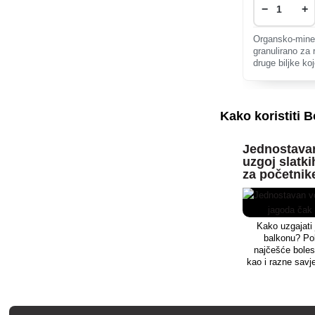
−
+
Organsko-miner
granulirano za 
druge biljke koj
Kako koristiti B
Jednostavan
uzgoj slatki
za početnik
Kako uzgajati 
balkonu? P
najčešće bolest
kao i razne sav
povećati svoj u
sorte i 