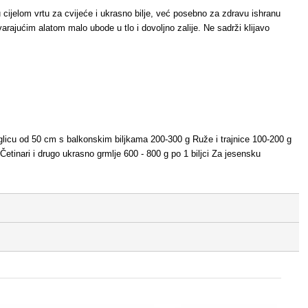
 cijelom vrtu za cvijeće i ukrasno bilje, već posebno za zdravu ishranu
varajućim alatom malo ubode u tlo i dovoljno zalije. Ne sadrži klijavo
eglicu od 50 cm s balkonskim biljkama 200-300 g Ruže i trajnice 100-200 g
. Četinari i drugo ukrasno grmlje 600 - 800 g po 1 biljci Za jesensku