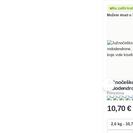
Na zalihi ko
Možete imati o 
Južnočeško
rododendro
Forestina
biljke koje 
10
,70 €