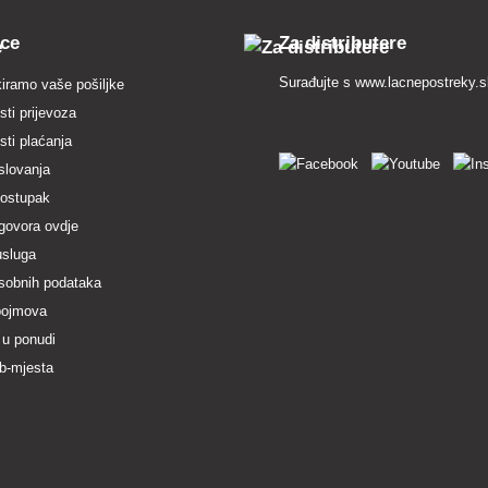
pce
Za distributere
Surađujte s
www.lacnepostreky.
iramo vaše pošiljke
ti prijevoza
ti plaćanja
slovanja
postupak
govora ovdje
usluga
osobnih podataka
pojmova
 u ponudi
b-mjesta