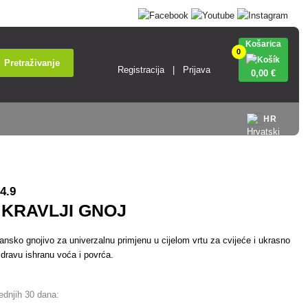
Košarica
0
Pretraživanje
Registracija
Prijava
0
,00 €
HR
4.9
 KRAVLJI GNOJ
rgansko gnojivo za univerzalnu primjenu u cijelom vrtu za cvijeće i ukrasno
 zdravu ishranu voća i povrća.
jednjih 30 dana: